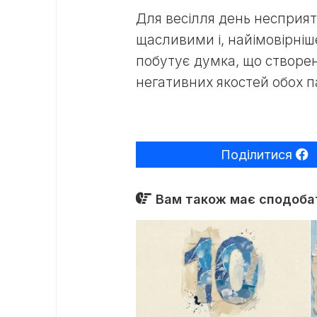
Для весілля день несприят
щасливими і, найімовірніш
побутує думка, що створен
негативних якостей обох п
Поділитися
Вам також має сподобат