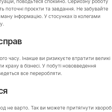
уацій, поводьтеся спокійно. Серйозну роботу
ть поточні проєкти та завдання. Не забувайте
ману інформацію. У стосунках із колегами
у.
справ
го часу. Інакше ви ризикуєте втратити великі
ти краху в бізнесі. У побуті нововведення
ведеться все переробляти.
ся
іод не варто. Так ви можете притягнути хвороб