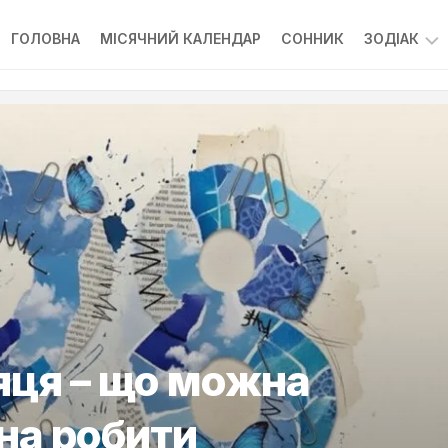
ГОЛОВНА
МІСЯЧНИЙ КАЛЕНДАР
СОННИК
ЗОДІАК
ГОРОСК
яця – що можна
жна робити