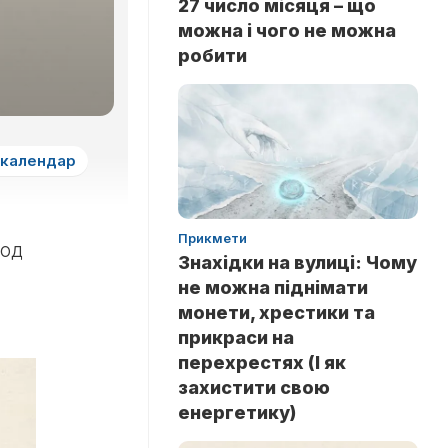
27 число місяця – що
можна і чого не можна
робити
 календар
Прикмети
іод
Знахідки на вулиці: Чому
не можна піднімати
монети, хрестики та
прикраси на
перехрестях (І як
захистити свою
енергетику)