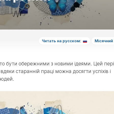
Читать на русском:
Місячний
то бути обережними з новими ідеями. Цей пер
вдяки старанній праці можна досягти успіхів і
людей.