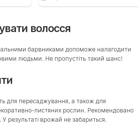
увати волосся
ральними барвниками допоможе налагодити
овими людьми. Не пропустіть такий шанс!
ити
ть для пересаджування, а також для
декоративно-листяних рослин. Рекомендовано
 У результаті врожай не забариться.