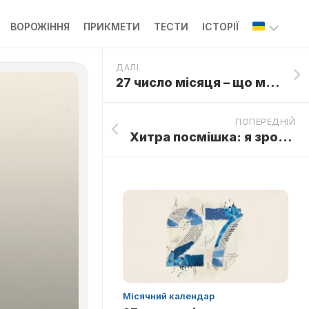
ВОРОЖІННЯ
ПРИКМЕТИ
ТЕСТИ
ІСТОРІЇ
ДАЛІ
ОП
27 число місяця – що можна і чого не можна робити
ПОПЕРЕДНІЙ
Хитра посмішка: я зрозуміла її сенс, тільки коли старенька вказала мені на вікно поїзда
Місячний календар