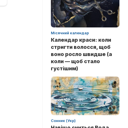
Місячний календар
Календар краси: коли
стригти волосся, щоб
воно росло швидше (а
коли — щоб стало
густішим)
Сонник (Укр)
Навіщо сниться Вода.