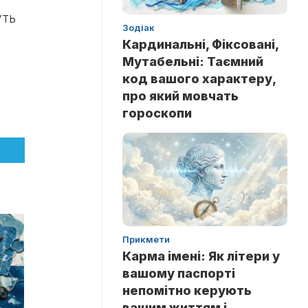
уть
Зодіак
Кардинальні, Фіксовані,
Мутабельні: Таємний
код вашого характеру,
про який мовчать
гороскопи
Прикмети
Карма імені: Як літери у
вашому паспорті
непомітно керують
вашим життям і