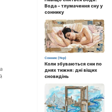
Вода – тлумачення сну у
соннику
Сонник (Укр)
Коли збуваються сни по
та
днях тижня: дні віщих
сновидінь
й