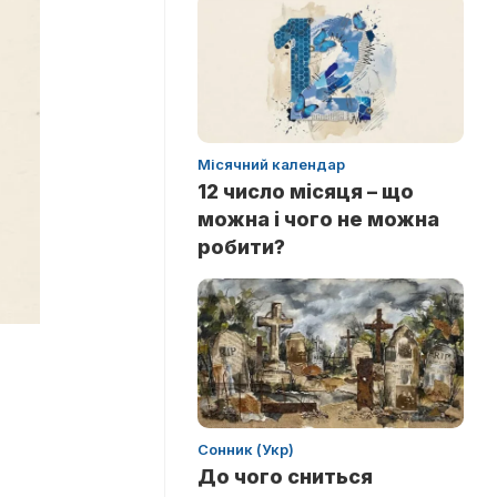
Місячний календар
12 число місяця – що
можна і чого не можна
робити?
Сонник (Укр)
До чого сниться