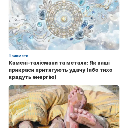
Прикмети
Камені-талісмани та метали: Як ваші
прикраси притягують удачу (або тихо
крадуть енергію)