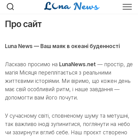
Перейти
до
вмісту
Про сайт
Luna News — Ваш маяк в океані буденності
Ласкаво просимо на
LunaNews.net
— простір, де
магія Місяця переплітається з реальними
життєвими історіями. Ми віримо, що кожен день
має свій особливий ритм, і наше завдання —
допомогти вам його почути.
У сучасному світі, сповненому шуму та метушні,
так важливо іноді зупинитися, поглянути на небо
чи зазирнути вглиб себе. Наш проєкт створено