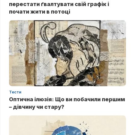
перестати ґвалтувати свій графік і
почати жити в потоці
Тести
Оптична ілюзія: Що ви побачили першим
– дівчину чи стару?