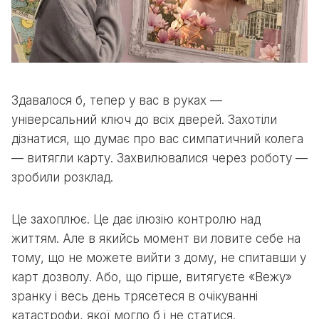
Здавалося б, тепер у вас в руках —
універсальний ключ до всіх дверей. Захотіли
дізнатися, що думає про вас симпатичний колега
— витягли карту. Захвилювалися через роботу —
зробили розклад.
Це захоплює. Це дає ілюзію контролю над
життям. Але в якийсь момент ви ловите себе на
тому, що не можете вийти з дому, не спитавши у
карт дозволу. Або, що гірше, витягуєте «Вежу»
зранку і весь день трясетеся в очікуванні
катастрофи, якої могло б і не статися.