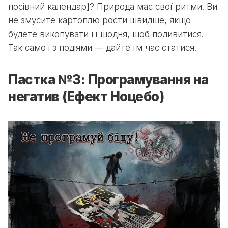
посівний календар]? Природа має свої ритми. Ви
не змусите картоплю рости швидше, якщо
будете викопувати її щодня, щоб подивитися.
Так само і з подіями — дайте їм час статися.
Пастка №3: Програмування на
негатив (Ефект Ноцебо)