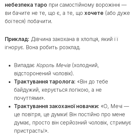
небезпека таро
при самостійному ворожінні —
ви бачите не те, що є, а те, що
хочете
(або дуже
боїтеся) побачити.
Приклад:
Дівчина закохана в хлопця, який її
ігнорує. Вона робить розклад.
Випадає
Король Мечів
(холодний,
відсторонений чоловік).
Трактування таролога:
«Він до тебе
байдужий, керується логікою, а не
почуттями».
Трактування закоханої новачки:
«О, Мечі —
це повітря, це думки! Він постійно про мене
думає, просто він серйозний чоловік, стримує
пристрасть!».