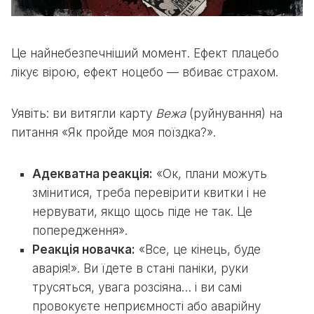
Це найнебезпечніший момент. Ефект плацебо
лікує вірою, ефект ноцебо — вбиває страхом.
Уявіть: ви витягли карту
Вежа
(руйнування) на
питання «Як пройде моя поїздка?».
Адекватна реакція:
«Ок, плани можуть
змінитися, треба перевірити квитки і не
нервувати, якщо щось піде не так. Це
попередження».
Реакція новачка:
«Все, це кінець, буде
аварія!». Ви їдете в стані паніки, руки
трусяться, увага розсіяна… і ви самі
провокуєте неприємності або аварійну