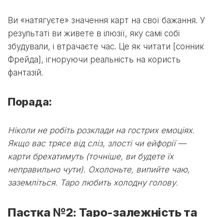
Ви «натягуєте» значення карт на свої бажання. У
результаті ви живете в ілюзії, яку самі собі
збудували, і втрачаєте час. Це як читати [сонник
Фрейда], ігноруючи реальність на користь
фантазій.
Порада:
Ніколи не робіть розклади на гострих емоціях.
Якщо вас трясе від сліз, злості чи ейфорії —
карти брехатимуть (точніше, ви будете їх
неправильно чути). Охолоньте, випийте чаю,
заземліться. Таро любить холодну голову.
Пастка №2: Таро-залежність та