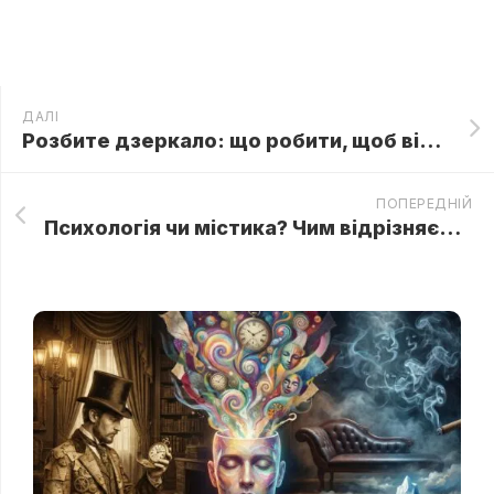
ДАЛІ
Розбите дзеркало: що робити, щоб відвернути біду
ПОПЕРЕДНІЙ
Психологія чи містика? Чим відрізняється сонник Фрейда від сонника Міллера