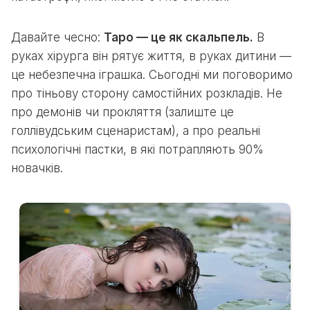
Давайте чесно:
Таро — це як скальпель.
В
руках хірурга він рятує життя, в руках дитини —
це небезпечна іграшка. Сьогодні ми поговоримо
про тіньову сторону самостійних розкладів. Не
про демонів чи прокляття (залиште це
голлівудським сценаристам), а про реальні
психологічні пастки, в які потрапляють 90%
новачків.