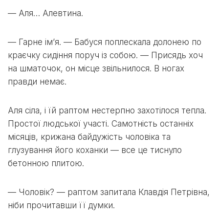
— Аля… Алевтина.
— Гарне ім’я. — Бабуся поплескала долонею по
краєчку сидіння поруч із собою. — Присядь хоч
на шматочок, он місце звільнилося. В ногах
правди немає.
Аля сіла, і їй раптом нестерпно захотілося тепла.
Простої людської участі. Самотність останніх
місяців, крижана байдужість чоловіка та
глузування його коханки — все це тиснуло
бетонною плитою.
— Чоловік? — раптом запитала Клавдія Петрівна,
ніби прочитавши її думки.