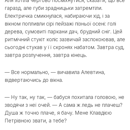
Аля хотіла чергово посміхнутися, сказати, що все
гаразд, але губи зрадницьки затремтіли.
Електричка смикнулася, набираючи хід, і за
вікном попливли сірі пейзажі пізньої осені: голі
дерева, сумовиті паркани дач, брудний сніг. Цей
ритмічний стукіт коліс зазвичай заспокоював, але
сьогодні стукав у її скронях набатом. Завтра суд,
завтра розлучення, завтра кінець.
— Все нормально, — вичавила Алевтина,
відвертаючись до вікна.
— Ну так, ну так, — бабуся похитала головою, не
зводячи з неї очей. — А сама ж ледь не плачеш?
Душа ж точно плаче, я бачу. Мене Клавдією
Петрівною звати, а тебе?