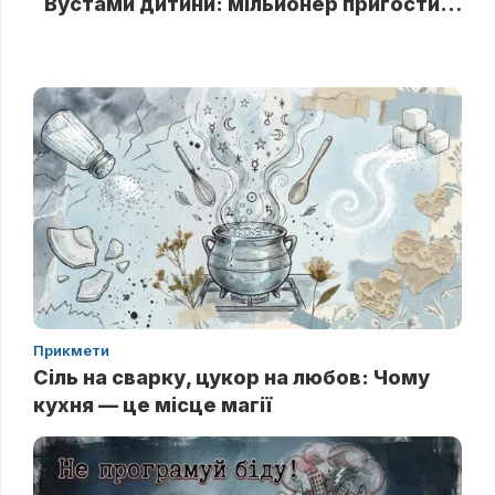
Вустами дитини: мільйонер пригостив доньку співробітниці цукеркою і у відповідь отримав безцінну правду
Прикмети
Сіль на сварку, цукор на любов: Чому
кухня — це місце магії