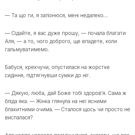
— Та що ти, я запізнюся, мені недалеко…
— Сідайте, я вас дуже прошу, — почала благати
Аля, — а то, чого доброго, ще впадете, коли
гальмуватимемо.
Бабуся, крекчучи, опустилася на жорстке
сидіння, підтягнувши сумки до ніг.
— Дякую, люба, дай Боже тобі здоров’я. Сама ж
бліда яка. — Жінка глянула на неї ясними
блакитними очима. — Сталося щось чи просто не
виспалася?