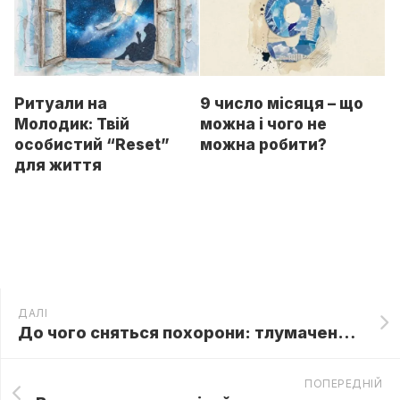
Ритуали на
9 число місяця – що
Молодик: Твій
можна і чого не
особистий “Reset”
можна робити?
для життя
ДАЛІ
До чого сняться похорони: тлумачення сну в соннику
ПОПЕРЕДНІЙ