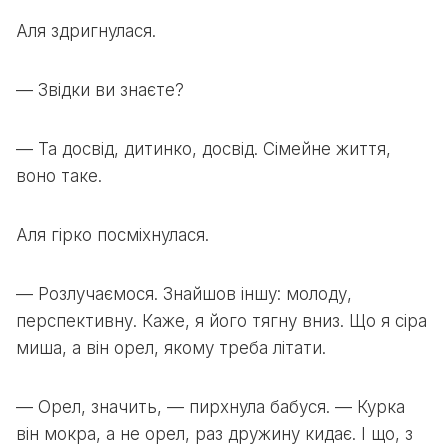
Аля здригнулася.
— Звідки ви знаєте?
— Та досвід, дитинко, досвід. Сімейне життя,
воно таке.
Аля гірко посміхнулася.
— Розлучаємося. Знайшов іншу: молоду,
перспективну. Каже, я його тягну вниз. Що я сіра
миша, а він орел, якому треба літати.
— Орел, значить, — пирхнула бабуся. — Курка
він мокра, а не орел, раз дружину кидає. І що, з