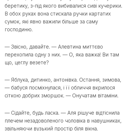
беретику, з-під якого вибивалися сиві кучерики.
В обох руках вона стискала ручки картатих
сумок, які явно важили більше за саму
господиню.
— Звісно, давайте. — Алевтина миттєво
перехопила одну з них. — О, яка важка! Ви там
що, цеглу везете?
— Яблука, дитинко, антонівка. Остання, зимова,
— бабуся посміхнулася, і її обличчя вкрилося
сіткою добрих зморшок. — Онучатам вітаміни.
— Сідайте, будь ласка. — Аля рішуче відтіснила
плечем незадоволеного чоловіка в навушниках,
звільняючи вузький простір біля вікна.