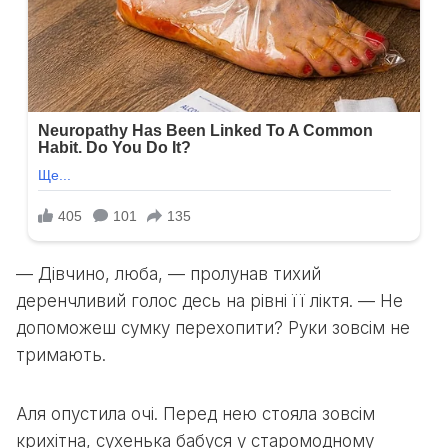
— Дівчино, люба, — пролунав тихий
деренчливий голос десь на рівні її ліктя. — Не
допоможеш сумку перехопити? Руки зовсім не
тримають.
Аля опустила очі. Перед нею стояла зовсім
крихітна, сухенька бабуся у старомодному