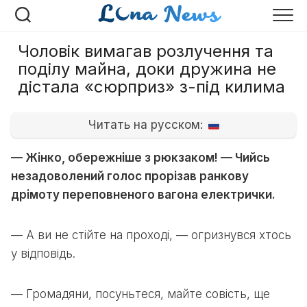
Перейти
до
вмісту
Чоловік вимагав розлучення та
поділу майна, доки дружина не
дістала «сюрприз» з-під килима
Читать на русском:
— Жінко, обережніше з рюкзаком! — Чийсь
незадоволений голос прорізав ранкову
дрімоту переповненого вагона електрички.
— А ви не стійте на проході, — огризнувся хтось
у відповідь.
— Громадяни, посуньтеся, майте совість, ще