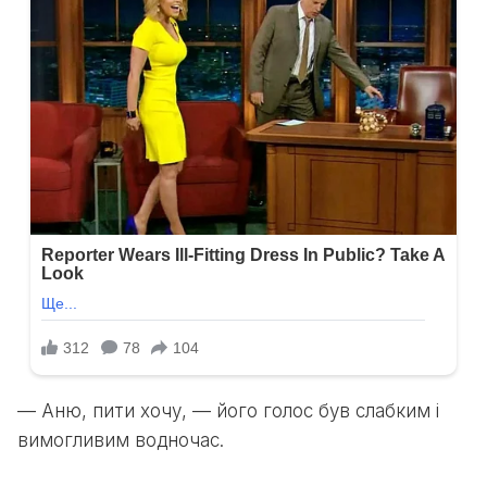
— Аню, пити хочу, — його голос був слабким і
вимогливим водночас.