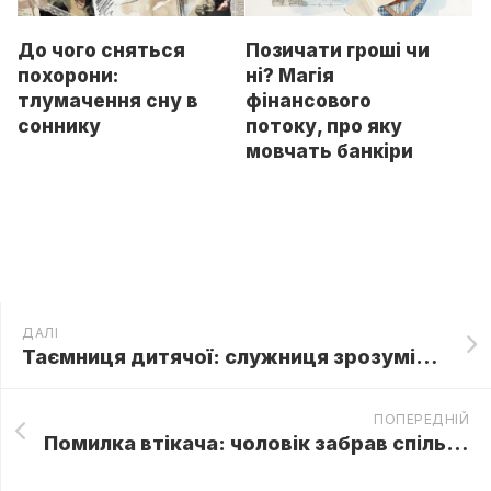
До чого сняться
Позичати гроші чи
похорони:
ні? Магія
тлумачення сну в
фінансового
соннику
потоку, про яку
мовчать банкіри
ДАЛІ
Таємниця дитячої: служниця зрозуміла причину хвороби спадкоємця
ПОПЕРЕДНІЙ
Помилка втікача: чоловік забрав спільні гроші, але одна кнопка в телефоні дружини позбавила його доступу до найважливішого