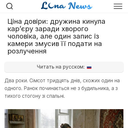
Перейти
до
вмісту
Ціна довіри: дружина кинула
кар’єру заради хворого
чоловіка, але один запис із
камери змусив її подати на
розлучення
Читать на русском:
Два роки. Сімсот тридцять днів, схожих один на
одного. Ранок починається не з будильника, а з
тихого стогону зі спальні.