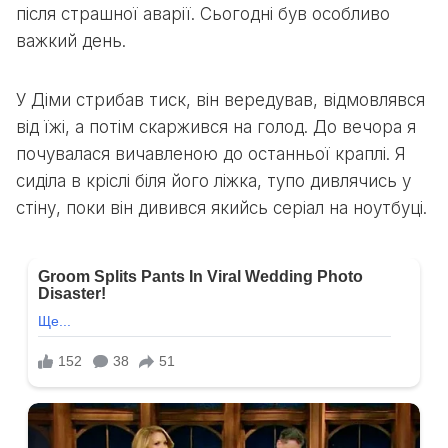
після страшної аварії. Сьогодні був особливо
важкий день.
У Діми стрибав тиск, він вередував, відмовлявся
від їжі, а потім скаржився на голод. До вечора я
почувалася вичавленою до останньої краплі. Я
сиділа в кріслі біля його ліжка, тупо дивлячись у
стіну, поки він дивився якийсь серіал на ноутбуці.