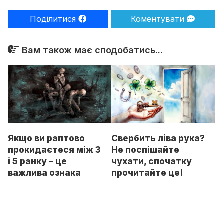
Поділитися
Коментувати
Вам також має сподобатись...
Свербить ліва рука?
Якщо ви раптово
Не поспішайте
прокидаєтеся між 3
чухати, спочатку
і 5 ранку – це
прочитайте це!
важлива ознака