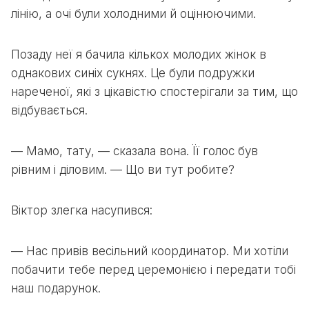
лінію, а очі були холодними й оцінюючими.
Позаду неї я бачила кількох молодих жінок в
однакових синіх сукнях. Це були подружки
нареченої, які з цікавістю спостерігали за тим, що
відбувається.
— Мамо, тату, — сказала вона. Її голос був
рівним і діловим. — Що ви тут робите?
Віктор злегка насупився:
— Нас привів весільний координатор. Ми хотіли
побачити тебе перед церемонією і передати тобі
наш подарунок.