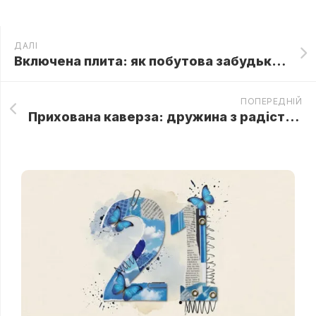
ДАЛІ
Включена плита: як побутова забудькуватість допомогла Ірині дізнатися правду про свекруху
ПОПЕРЕДНІЙ
Прихована каверза: дружина з радістю поступилася чоловікові, знаючи, який сюрприз чекає на нову власницю