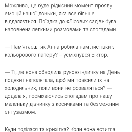
Можливо, це буде рідкісний момент прояву
емоцій нашої доньки, яка все більше
віддаляється. Поїздка до «Лісових садів» була
наповнена легкими розмовами та спогадами.
— Пам’ятаєш, як Анна робила нам листівки з
кольорового паперу? – усміхнувся Віктор.
— Ті, де вона обводила рукою індичку на День
подяки і наполягала, щоб ми повісили їх на
холодильник, поки вони не розваляться? —
додала я, посміхаючись спогадам про нашу
маленьку дівчинку з косичками та безмежним
ентузіазмом.
Куди поділася та крихітка? Коли вона встигла