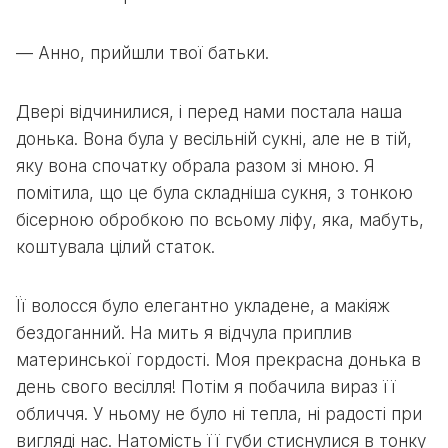
— Анно, прийшли твої батьки.
Двері відчинилися, і перед нами постала наша
донька. Вона була у весільній сукні, але не в тій,
яку вона спочатку обрала разом зі мною. Я
помітила, що це була складніша сукня, з тонкою
бісерною обробкою по всьому ліфу, яка, мабуть,
коштувала цілий статок.
Її волосся було елегантно укладене, а макіяж
бездоганний. На мить я відчула приплив
материнської гордості. Моя прекрасна донька в
день свого весілля! Потім я побачила вираз її
обличчя. У ньому не було ні тепла, ні радості при
вигляді нас. Натомість її губи стиснулися в тонку