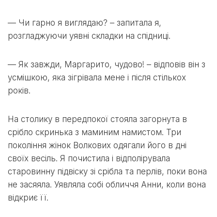
— Чи гарно я виглядаю? – запитала я,
розгладжуючи уявні складки на спідниці.
— Як завжди, Маргарито, чудово! – відповів він з
усмішкою, яка зігрівала мене і після стількох
років.
На столику в передпокої стояла загорнута в
срібло скринька з маминим намистом. Три
покоління жінок Волкових одягали його в дні
своїх весіль. Я почистила і відполірувала
старовинну підвіску зі срібла та перлів, поки вона
не засяяла. Уявляла собі обличчя Анни, коли вона
відкриє її.