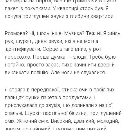
завмерла на порозі, все ще тримаючи в руках
пакет із покупками. У квартирі хтось був. Я
почула приглушені звуки з глибини квартири.
Розмова? Ні, щось інше. Музика? Теж ні. Якийсь
рух, шурхіт, дивні звуки, які я не могла
ідентифікувати. Серце впало вниз, у роті
пересохло. Перша думка — злодії. Треба було
негайно, просто зараз, тихо зачинити двері й
викликати поліцію. Але ноги не слухалися.
Я стояла в передпокої, стискаючи в побілілих
пальцях ручки пакета з продуктами, і
прислухалася до звуків, що долинали з нашої
спальні. Шурхіт постільної білизни, приглушений
сміх. Жіночий сміх. Високий, дзвінкий, молодий,
зовсім незнайомий. І разом з ним низький