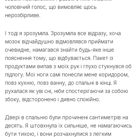
чоловічий голос, що вимовляє щось
нерозбірливе.
І тоді я зрозуміла. Зрозуміла все відразу, хоча
мозок відчайдушно відмовлявся приймати
очевидне, намагався знайти будь-яке інше
пояснення тому, що відбувається. Пакет із
продуктами випав з моїх рук і глухо стукнувся об
підлогу. Мої ноги самі понесли мене коридором,
повз кухню, повз ванну, до спальні в кінці. Я
рухалася як уві сні, ніби спостерігаючи за собою
збоку, відсторонено і дивно спокійно.
Двері в спальню були прочинені сантиметрів на
десять. Я штовхнула їх сильніше, не намагаючись
бути тихою, і вони розчахнулися з легким