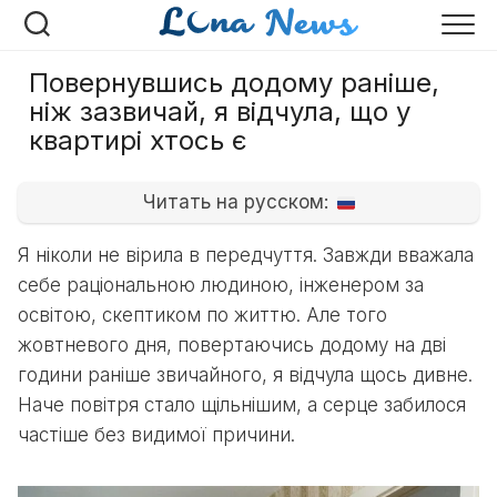
Перейти
до
вмісту
Повернувшись додому раніше,
ніж зазвичай, я відчула, що у
квартирі хтось є
Читать на русском:
Я ніколи не вірила в передчуття. Завжди вважала
себе раціональною людиною, інженером за
освітою, скептиком по життю. Але того
жовтневого дня, повертаючись додому на дві
години раніше звичайного, я відчула щось дивне.
Наче повітря стало щільнішим, а серце забилося
частіше без видимої причини.