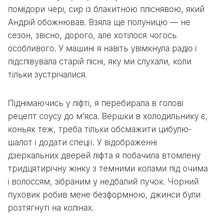
помідори чері, сир із блакитною пліснявою, який
Андрій обожнював. Взяла ще полуницю — не
сезон, звісно, дорого, але хотілося чогось
особливого. У машині я навіть увімкнула радіо і
підспівувала старій пісні, яку ми слухали, коли
тільки зустрічалися.
Піднімаючись у ліфті, я перебирала в голові
рецепт соусу до м’яса. Вершки в холодильнику є,
коньяк теж, треба тільки обсмажити цибулю-
шалот і додати спеції. У відображенні
дзеркальних дверей ліфта я побачила втомлену
тридцятирічну жінку з темними колами під очима
і волоссям, зібраним у недбалий пучок. Чорний
пуховик робив мене безформною, джинси були
розтягнуті на колінах.