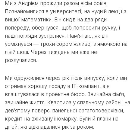
Ми з Андрієм прожили разом вісім років.
Познайомилися в університеті, на нудній лекції з
вищої математики. Він сидів на два ряди
попереду, обернувся, щоб попросити ручку, і
наші погляди зустрілися. Пам’ятаю, як він
усміхнувся — трохи сором’язливо, з ямочкою на
лівій щоці. Через тиждень ми вже не
розлучалися.
Ми одружилися через рік після випуску, коли він
отримав хорошу посаду в IT-компанії, а я
влаштувалася в проектне бюро. Звичайна сім’я,
звичайне життя. Квартира у спальному районі, на
дев’ятому поверсі панельної багатоповерхівки,
кредит на вживану іномарку. Були й плани на
дітей, які відкладалися рік за роком.