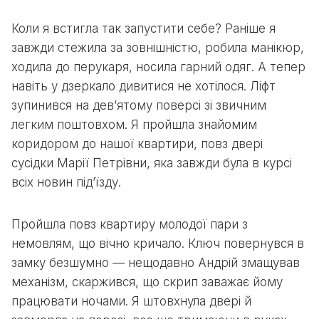
Коли я встигла так запустити себе? Раніше я
завжди стежила за зовнішністю, робила манікюр,
ходила до перукаря, носила гарний одяг. А тепер
навіть у дзеркало дивитися не хотілося. Ліфт
зупинився на дев’ятому поверсі зі звичним
легким поштовхом. Я пройшла знайомим
коридором до нашої квартири, повз двері
сусідки Марії Петрівни, яка завжди була в курсі
всіх новин під’їзду.
Пройшла повз квартиру молодої пари з
немовлям, що вічно кричало. Ключ повернувся в
замку безшумно — нещодавно Андрій змащував
механізм, скаржився, що скрип заважає йому
працювати ночами. Я штовхнула двері й