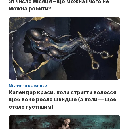
31 число місяця – що можна і чого не
можна робити?
Місячний календар
Календар краси: коли стригти волосся,
щоб воно росло швидше (а коли — щоб
стало густішим)