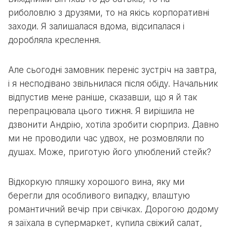
риболовлю з друзями, то на якісь корпоративні
заходи. Я залишалася вдома, відсипалася і
доробляла креслення.
Але сьогодні замовник переніс зустріч на завтра,
і я несподівано звільнилася після обіду. Начальник
відпустив мене раніше, сказавши, що я й так
перепрацювала цього тижня. Я вирішила не
дзвонити Андрію, хотіла зробити сюрприз. Давно
ми не проводили час удвох, не розмовляли по
душах. Може, приготую його улюблений стейк?
Відкоркую пляшку хорошого вина, яку ми
берегли для особливого випадку, влаштую
романтичний вечір при свічках. Дорогою додому
я заїхала в супермаркет, купила свіжий салат,