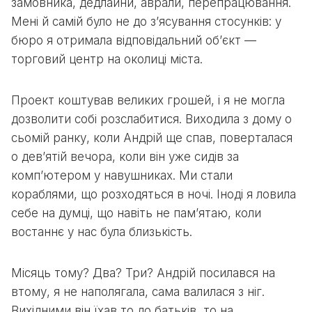
замовника, дедлайни, аврали, перепрацювання.
Мені й самій було не до з’ясування стосунків: у
бюро я отримала відповідальний об’єкт —
торговий центр на околиці міста.
Проект коштував великих грошей, і я не могла
дозволити собі розслабитися. Виходила з дому о
сьомій ранку, коли Андрій ще спав, поверталася
о дев’ятій вечора, коли він уже сидів за
комп’ютером у навушниках. Ми стали
кораблями, що розходяться в ночі. Іноді я ловила
себе на думці, що навіть не пам’ятаю, коли
востаннє у нас була близькість.
Місяць тому? Два? Три? Андрій посилався на
втому, я не наполягала, сама валилася з ніг.
Вихідними він їхав то до батьків, то на