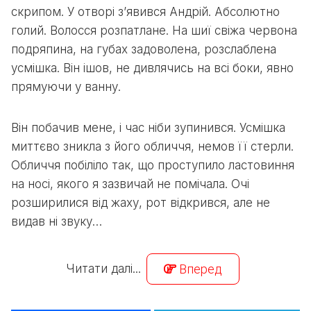
скрипом. У отворі з’явився Андрій. Абсолютно
голий. Волосся розпатлане. На шиї свіжа червона
подряпина, на губах задоволена, розслаблена
усмішка. Він ішов, не дивлячись на всі боки, явно
прямуючи у ванну.
Він побачив мене, і час ніби зупинився. Усмішка
миттєво зникла з його обличчя, немов її стерли.
Обличчя побіліло так, що проступило ластовиння
на носі, якого я зазвичай не помічала. Очі
розширилися від жаху, рот відкрився, але не
видав ні звуку…
Читати далі...
Вперед