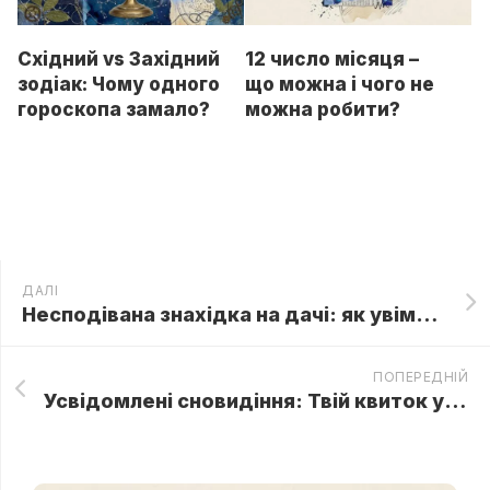
Східний vs Західний
12 число місяця –
зодіак: Чому одного
що можна і чого не
гороскопа замало?
можна робити?
ДАЛІ
Несподівана знахідка на дачі: як увімкнення телефону чоловіка відкрило Юлі очі на правду
ПОПЕРЕДНІЙ
Усвідомлені сновидіння: Твій квиток у Гоґвортс (без сов і листів)