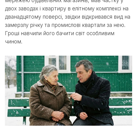
мережею будівельних магазинів, мав частку у
двох заводах і квартиру в елітному комплексі на
дванадцятому поверсі, звідки відкривався вид на
замерзлу річку та промислові квартали за нею.
Гроші навчили його бачити світ особливим
чином.