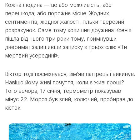
Кожна людина — це або можливість, або
перешкода, або порожнє місце. Жодних
сентиментів, жодної жалості, тільки тверезий
розрахунок. Саме тому колишня дружина Ксенія
пішла від нього три роки тому, гримнувши
дверима і залишивши записку з трьох слів: «Ти
мертвий усередині».
Віктор тоді посміхнувся, зім’яв папірець і викинув.
Навіщо йому живі почуття, коли є живі гроші?
Того вечора, 17 січня, термометр показував
мінус 22. Мороз був злий, колючий, пробирав до
кісток.