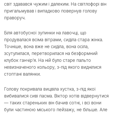
світ здавався чужим і далеким. На світлофорі він
пригальмував і випадково повернув голову
праворуч.
Біля автобусної зупинки на лавочці, що
продувалася всіма вітрами, сиділа стара жінка.
Точніше, вона вже не сиділа, вона осіла,
зсутулилася, перетворилася на безформний
клубок ганчір’я. На ній було старе пальто
невизначеного кольору, з-під якого виднілися
стоптані валянки.
Голову покривала вицвіла хустка, з-під якої
вибивалися сиві пасма. Віктор хотів відвернутися
— таких стареньких він бачив сотні, і всі вони
були частиною міського пейзажу, не більше. Але