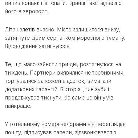
випив коньяк і ліг спати. Вранці таксі відвезло
його в аеропорт.
Літак злетів вчасно. Місто залишилося внизу,
затягнуте сірим серпанком морозного туману.
Відрядження затягнулося.
Те, що мало зайняти три дні, розтягнулося на
тиждень. Партнери виявилися непробивними,
торгувалися за кожен відсоток, вимагали
додаткових гарантій. Віктор зціпив зуби і
продовжував тиснути, бо саме це він умів
найкраще.
У готельному номері вечорами він переглядав
пошту, підписував папери, зідзвонювався з