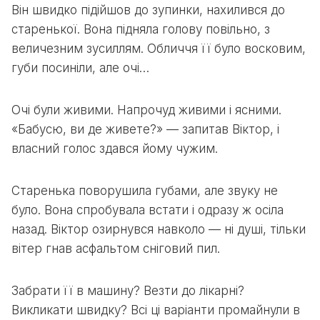
Він швидко підійшов до зупинки, нахилився до
старенької. Вона підняла голову повільно, з
величезним зусиллям. Обличчя її було восковим,
губи посиніли, але очі…
Очі були живими. Напрочуд живими і ясними.
«Бабусю, ви де живете?» — запитав Віктор, і
власний голос здався йому чужим.
Старенька поворушила губами, але звуку не
було. Вона спробувала встати і одразу ж осіла
назад. Віктор озирнувся навколо — ні душі, тільки
вітер гнав асфальтом сніговий пил.
Забрати її в машину? Везти до лікарні?
Викликати швидку? Всі ці варіанти промайнули в