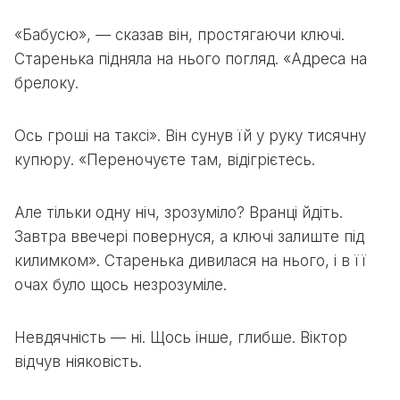
«Бабусю», — сказав він, простягаючи ключі.
Старенька підняла на нього погляд. «Адреса на
брелоку.
Ось гроші на таксі». Він сунув їй у руку тисячну
купюру. «Переночуєте там, відігрієтесь.
Але тільки одну ніч, зрозуміло? Вранці йдіть.
Завтра ввечері повернуся, а ключі залиште під
килимком». Старенька дивилася на нього, і в її
очах було щось незрозуміле.
Невдячність — ні. Щось інше, глибше. Віктор
відчув ніяковість.