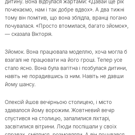
дитину. Вона відбулася жартами: «Давай ще рік
почекаємо, нам і так добре вдвох». А два тижні
тому він помітив, що вона зблідла, вранці погано
почувалася. «Просто втомилася, багато зйомок»,
— сказала Вікторія.
Зйомок. Вона працювала моделлю, хоча могла б
взагалі не працювати на його гроші. Тепер усе
стало ясно. Вона була вагітна і позбулася дитини,
навіть не порадившись із ним. Навіть не давши
йому шансу.
Олексій йшов вечірньою столицею, і місто
здавалося йому ворожим. Жовтневий вечір
спустився на столицю, запалилися ліхтарі,
засвітилися вітрини. Люди поспішали у своїх
справах, сміялися, розмовляли. А він почувався