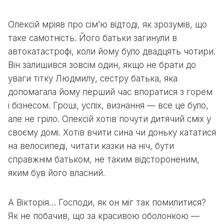
Олексій мріяв про сім’ю відтоді, як зрозумів, що
таке самотність. Його батьки загинули в
автокатастрофі, коли йому було двадцять чотири.
Він залишився зовсім один, якщо не брати до
уваги тітку Людмилу, сестру батька, яка
допомагала йому перший час впоратися з горем
і бізнесом. Гроші, успіх, визнання — все це було,
але не гріло. Олексій хотів почути дитячий сміх у
своєму домі. Хотів вчити сина чи доньку кататися
на велосипеді, читати казки на ніч, бути
справжнім батьком, не таким відстороненим,
яким був його власний.
А Вікторія… Господи, як он міг так помилитися?
Як не побачив, що за красивою оболонкою —