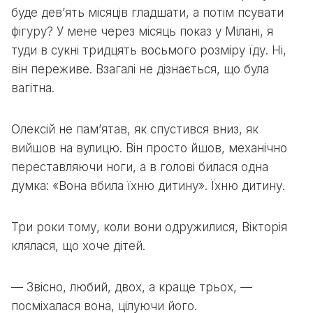
буде дев’ять місяців гладшати, а потім псувати
фігуру? У мене через місяць показ у Мілані, я
туди в сукні тридцять восьмого розміру їду. Ні,
він переживе. Взагалі не дізнається, що була
вагітна.
Олексій не пам’ятав, як спустився вниз, як
вийшов на вулицю. Він просто йшов, механічно
переставляючи ноги, а в голові билася одна
думка: «Вона вбила їхню дитину». Їхню дитину.
Три роки тому, коли вони одружилися, Вікторія
клялася, що хоче дітей.
— Звісно, любий, двох, а краще трьох, —
посміхалася вона, цілуючи його.