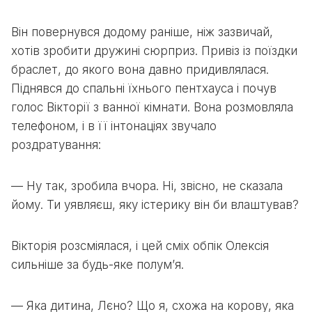
Він повернувся додому раніше, ніж зазвичай,
хотів зробити дружині сюрприз. Привіз із поїздки
браслет, до якого вона давно придивлялася.
Піднявся до спальні їхнього пентхауса і почув
голос Вікторії з ванної кімнати. Вона розмовляла
телефоном, і в її інтонаціях звучало
роздратування:
— Ну так, зробила вчора. Ні, звісно, не сказала
йому. Ти уявляєш, яку істерику він би влаштував?
Вікторія розсміялася, і цей сміх обпік Олексія
сильніше за будь-яке полум’я.
— Яка дитина, Лєно? Що я, схожа на корову, яка