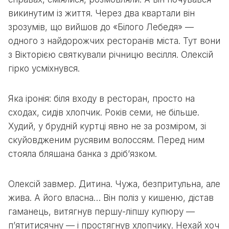
викинутим із життя. Через два квартали він
зрозумів, що вийшов до «Білого Лебедя» —
одного з найдорожчих ресторанів міста. Тут вони
з Вікторією святкували річницю весілля. Олексій
гірко усміхнувся.
Яка іронія: біля входу в ресторан, просто на
сходах, сидів хлопчик. Років семи, не більше.
Худий, у брудній куртці явно не за розміром, зі
скуйовдженим русявим волоссям. Перед ним
стояла бляшана банка з дріб’язком.
Олексій завмер. Дитина. Чужа, безпритульна, але
жива. А його власна… Він поліз у кишеню, дістав
гаманець, витягнув першу-ліпшу купюру —
п’ятитисячну — і простягнув хлопчику. Нехай хоч