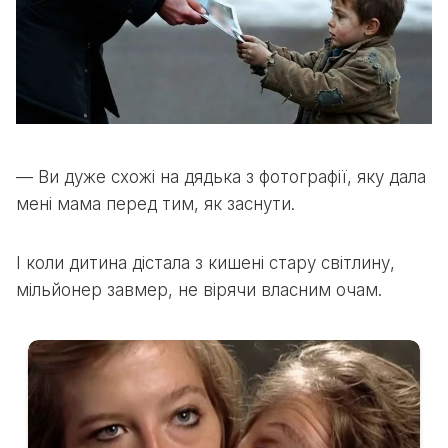
— Ви дуже схожі на дядька з фотографії, яку дала
мені мама перед тим, як заснути.
І коли дитина дістала з кишені стару світлину,
мільйонер завмер, не вірячи власним очам.