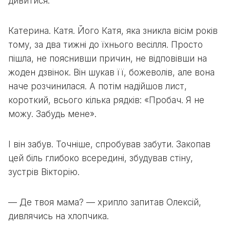
дивитися.
Катерина. Катя. Його Катя, яка зникла вісім років
тому, за два тижні до їхнього весілля. Просто
пішла, не пояснивши причин, не відповівши на
жоден дзвінок. Він шукав її, божеволів, але вона
наче розчинилася. А потім надійшов лист,
короткий, всього кілька рядків: «Пробач. Я не
можу. Забудь мене».
І він забув. Точніше, спробував забути. Закопав
цей біль глибоко всередині, збудував стіну,
зустрів Вікторію.
— Де твоя мама? — хрипло запитав Олексій,
дивлячись на хлопчика.