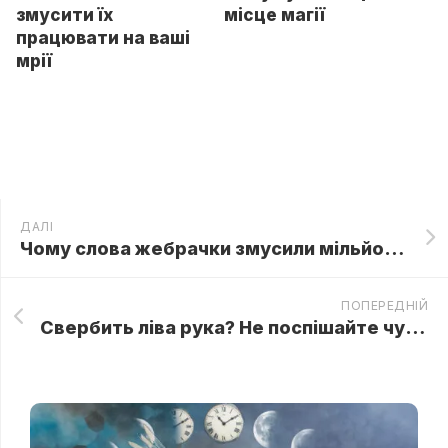
змусити їх
місце магії
працювати на ваші
мрії
ДАЛІ
Чому слова жебрачки змусили мільйонера похолодіти
ПОПЕРЕДНІЙ
Свербить ліва рука? Не поспішайте чухати, спочатку прочитайте це!