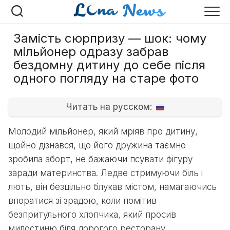
Перейти
до
вмісту
Замість сюрпризу — шок: чому
мільйонер одразу забрав
бездомну дитину до себе після
одного погляду на старе фото
Читать на русском:
Молодий мільйонер, який мріяв про дитину,
щойно дізнався, що його дружина таємно
зробила аборт, не бажаючи псувати фігуру
заради материнства. Ледве стримуючи біль і
лють, він безцільно блукав містом, намагаючись
впоратися зі зрадою, коли помітив
безпритульного хлопчика, який просив
милостиню біля дорогого ресторану.