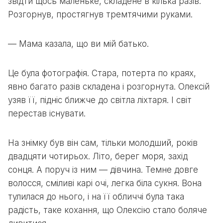
звідти щось маленьке, складене в кілька разів.
Розгорнув, простягнув тремтячими руками.
— Мама казала, що ви мій батько.
Це була фотографія. Стара, потерта по краях,
явно багато разів складена і розгорнута. Олексій
узяв її, підніс ближче до світла ліхтаря. І світ
перестав існувати.
На знімку був він сам, тільки молодший, років
двадцяти чотирьох. Літо, берег моря, захід
сонця. А поруч із ним — дівчина. Темне довге
волосся, сміливі карі очі, легка біла сукня. Вона
тулилася до нього, і на її обличчі була така
радість, таке кохання, що Олексію стало боляче