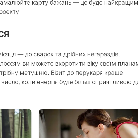
 намалюйте карту бажань — це буде найкращи
роєкту.
ся
ісяця — до сварок та дрібних негараздів.
олоссям ви можете вкоротити віку своїм плана
трібну метушню. Візит до перукаря краще
е число, коли енергія буде більш сприятливою д