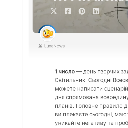
LunaNews
1 число
— день творчих за
Світильник. Сьогодні Всес
можете написати сценарій
дня спрямована всередину:
планів. Головне правило д
ви плекаєте сьогодні, маю
уникайте негативу та проба