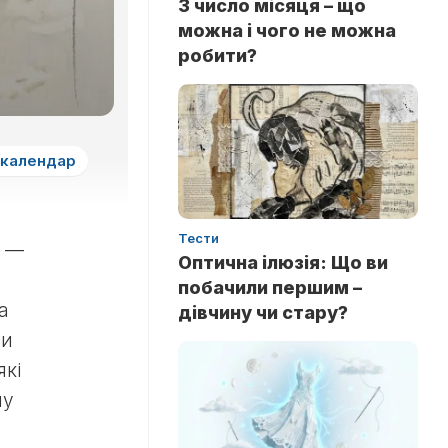
3 число місяця – що
можна і чого не можна
робити?
 календар
Тести
я —
Оптична ілюзія: Що ви
побачили першим –
а
дівчину чи стару?
ви
які
му