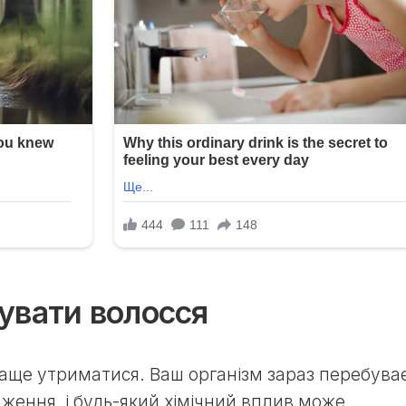
увати волосся
аще утриматися. Ваш організм зараз перебува
дження, і будь-який хімічний вплив може