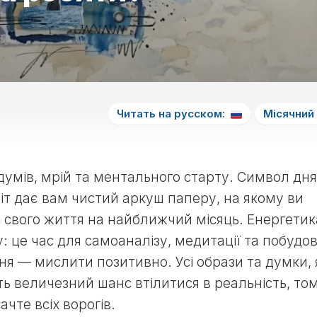
Читать на русском:
Місячний
думів, мрій та ментального старту. Символ дн
віт дає вам чистий аркуш паперу, на якому ви
 свого життя на найближчий місяць. Енергетик
 це час для самоаналізу, медитації та побудо
ня — мислити позитивно. Усі образи та думки, 
ть величезний шанс втілитися в реальність, то
чте всіх ворогів.