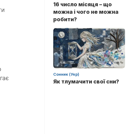
16 число місяця – що
ти
можна і чого не можна
робити?
о
Сонник (Укр)
агає
Як тлумачити свої сни?