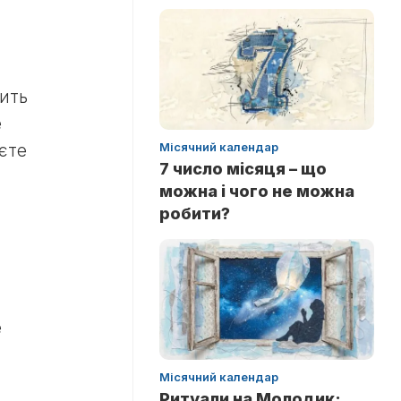
дить
е
Місячний календар
єте
7 число місяця – що
можна і чого не можна
робити?
е
Місячний календар
Ритуали на Молодик: