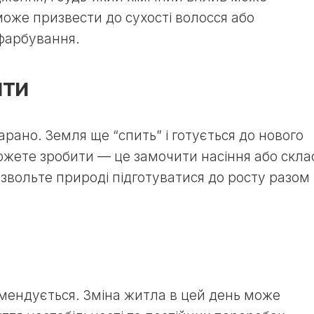
може призвести до сухості волосся або
 фарбування.
ити
рано. Земля ще “спить” і готується до нового
ожете зробити — це замочити насіння або скла
звольте природі підготуватися до росту разом 
омендується. Зміна житла в цей день може