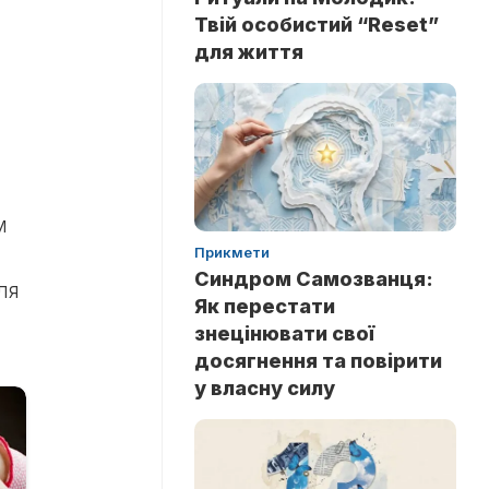
м
Твій особистий “Reset”
для життя
м
Прикмети
Синдром Самозванця:
ля
Як перестати
знецінювати свої
досягнення та повірити
у власну силу