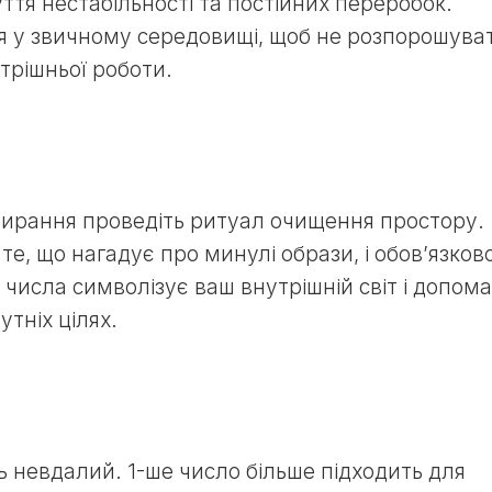
ття нестабільності та постійних переробок.
я у звичному середовищі, щоб не розпорошува
трішньої роботи.
бирання проведіть ритуал очищення простору.
е, що нагадує про минулі образи, і обов’язков
го числа символізує ваш внутрішній світ і допом
тніх цілях.
 невдалий. 1-ше число більше підходить для