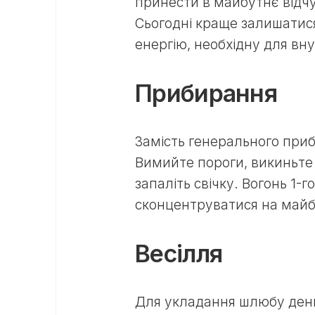
принести в майбутнє відчу
Сьогодні краще залишатис
енергію, необхідну для вну
Прибирання
Замість генерального при
Вимийте пороги, викиньте т
запаліть свічку. Вогонь 1-
сконцентруватися на майбу
Весілля
Для укладання шлюбу день