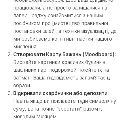
необмежені ресурси. Щоб ваші цілі дійсно
працювали, а не просто залишалися на
папері, раджу ознайомитися з нашим
посібником про [мистецтво правильної
постановки цілей та техніки візуалізації], де
ми розбираємо когнітивні пастки нашого
мислення.
Створювати Карту Бажань (Moodboard):
Вирізайте картинки красивих будинків,
щасливих пар, подорожей і клейте їх на
ватман. Ваша підсвідомість запам’ятає ці
образи.
Відкривати скарбнички або депозити:
Навіть якщо ви покладете туди символічну
суму, вона почне “зростати” разом із
молодим Місяцем.