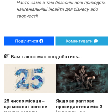
Часто саме в такі безсонні ночі приходять
найгеніальніші інсайти для бізнесу або
творчості!
Поділитися
Коментувати
Вам також має сподобатись...
25 число місяця –
Якщо ви раптово
що можна і чого не
прокидаєтеся між 3