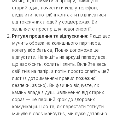
місяці, щоб вимити квартиру, викинути
старий одяг, почистити кеш у телефоні,
видалити непотрібні контакти і відписатися
від токсичних людей у соцмережах. Ви
звільняєте простір для нової енергії.
Ритуал прощення та відпускання:
Якщо вас
мучить образа на колишнього партнера,
колегу або батьків, Повня допоможе це
відпустити. Напишіть на аркуші паперу все,
що вас бісить, болить і злить. Вилийте весь
свій гнів на папір, а потім просто спаліть цей
лист (з дотриманням правил пожежної
безпеки, звісно). Ви фізично відчуєте, як
камінь впаде з душі. Звільнення від старих
образ — це перший крок до здорових
комунікацій. Про те, як перестати тягнути
минуле в своє майбутнє, ми дуже детально