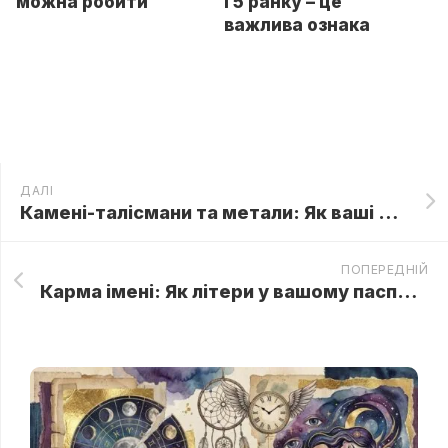
можна робити
і 5 ранку – це
важлива ознака
ДАЛІ
Камені-талісмани та метали: Як ваші прикраси притягують удачу (або тихо крадуть енергію)
ПОПЕРЕДНІЙ
Карма імені: Як літери у вашому паспорті непомітно керують вашим життям і фінансами