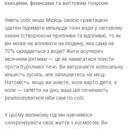
емоціями, фінансами та життєвим тонусом.
Уявіть собі: якщо Місяць своєю гравітацією
здатен піднімати мільярди тонн води у світовому
океані (створюючи припливи та відпливи), то як
він може не впливати на людину, яка сама на
70% складається з води? Жити всупереч
місячним ритмам — це як намагатися плисти
проти бурхливої течії. Ви витрачаєте колосальну
кількість зусиль, але залишаєтесь на місці.
Натомість, якщо ви знаєте, коли варто діяти, а
коли — залягти на дно, ваші цілі починають
реалізовуватися ніби самі по собі.
У цьому великому гіді ми навчимося
синхронізувати своє життя з космосом. Ви