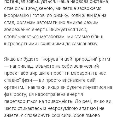
потенціал збільшується. Наша нервова система
стає більш збудженою, ми легше засвоюємо
інформацію і готові до ризику. Коли ж він іде на
спад, організм автоматично вмикає режим
збереження енергії. Знижується тиск,
сповільнюється метаболізм, ми стаємо більш
інтровертними і схильними до самоаналізу.
Якщо ви будете ігнорувати цей природний ритм
— наприклад, візьмете на себе величезний
проєкт або вирішите пробігти марафон під час
спадної фази — ви просто виснажите свій
організм. І навпаки, якщо ви будете лінуватися на
фазі росту, ця нерозтрачена енергія
перетвориться на тривожність. До речі, якщо ви
часто стикаєтесь із незрозумілою апатією і не
знаєте, як повернути собі сили, обов’язково