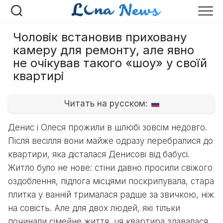
Перейти
до
вмісту
Чоловік встановив приховану
камеру для ремонту, але явно
не очікував такого «шоу» у своїй
квартирі
Читать на русском:
Денис і Олеся прожили в шлюбі зовсім недовго.
Після весілля вони майже одразу перебралися до
квартири, яка дісталася Денисові від бабусі.
Житло було не нове: стіни давно просили свіжого
оздоблення, підлога місцями поскрипувала, стара
плитка у ванній трималася радше за звичкою, ніж
на совість. Але для двох людей, які тільки
починали сімейне життя, ця квартира здавалася