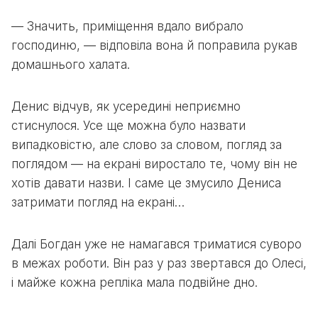
— Значить, приміщення вдало вибрало
господиню, — відповіла вона й поправила рукав
домашнього халата.
Денис відчув, як усередині неприємно
стиснулося. Усе ще можна було назвати
випадковістю, але слово за словом, погляд за
поглядом — на екрані виростало те, чому він не
хотів давати назви. І саме це змусило Дениса
затримати погляд на екрані…
Далі Богдан уже не намагався триматися суворо
в межах роботи. Він раз у раз звертався до Олесі,
і майже кожна репліка мала подвійне дно.