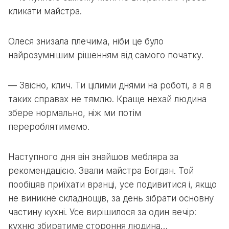
кликати майстра.
Олеся знизала плечима, ніби це було
найрозумнішим рішенням від самого початку.
— Звісно, клич. Ти цілими днями на роботі, а я в
таких справах не тямлю. Краще нехай людина
збере нормально, ніж ми потім
перероблятимемо.
Наступного дня він знайшов мебляра за
рекомендацією. Звали майстра Богдан. Той
пообіцяв приїхати вранці, усе подивитися і, якщо
не виникне складнощів, за день зібрати основну
частину кухні. Усе вирішилося за один вечір:
кухню збиратиме стороння людина…