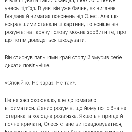
й влаштувати такий скандал, щоб його почув
увесь під’їзд. В уяві він уже бачив, як виганяє
Богдана й вимагає пояснень від Олесі. Але що
яскравішими ставали ці картини, то ясніше він
розумів: на гарячу голову можна зробити те, про
що потім доведеться шкодувати.
Він стиснув пальцями край столу й змусив себе
дихати повільніше.
«Спокійно. Не зараз. Не так».
Це не заспокоювало, але допомагало
втриматися. Денис розумів, що йому потрібна не
істерика, а холодна розв’язка. Якщо він приїде й
почне кричати, Олеся стане виправдовуватися,