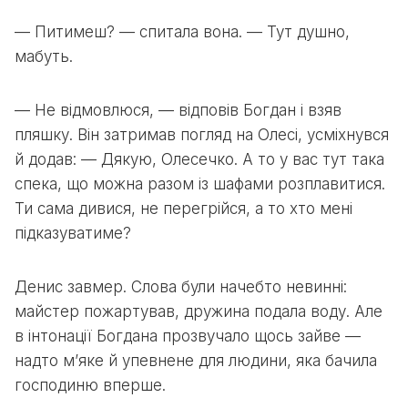
— Питимеш? — спитала вона. — Тут душно,
мабуть.
— Не відмовлюся, — відповів Богдан і взяв
пляшку. Він затримав погляд на Олесі, усміхнувся
й додав: — Дякую, Олесечко. А то у вас тут така
спека, що можна разом із шафами розплавитися.
Ти сама дивися, не перегрійся, а то хто мені
підказуватиме?
Денис завмер. Слова були начебто невинні:
майстер пожартував, дружина подала воду. Але
в інтонації Богдана прозвучало щось зайве —
надто м’яке й упевнене для людини, яка бачила
господиню вперше.