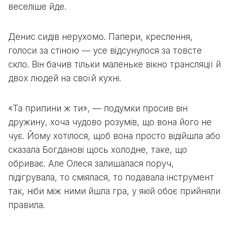
веселіше йде.
Денис сидів нерухомо. Папери, креслення,
голоси за стіною — усе відсунулося за товсте
скло. Він бачив тільки маленьке вікно трансляції й
двох людей на своїй кухні.
«Та припини ж ти», — подумки просив він
дружину, хоча чудово розумів, що вона його не
чує. Йому хотілося, щоб вона просто відійшла або
сказала Богданові щось холодне, таке, що
обриває. Але Олеся залишалася поруч,
підігрувала, то сміялася, то подавала інструмент
так, ніби між ними йшла гра, у якій обоє прийняли
правила.