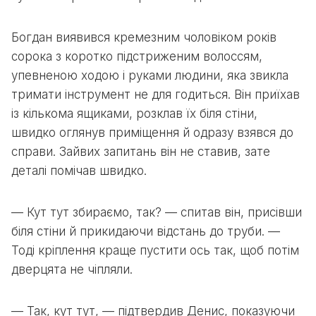
Богдан виявився кремезним чоловіком років
сорока з коротко підстриженим волоссям,
упевненою ходою і руками людини, яка звикла
тримати інструмент не для годиться. Він приїхав
із кількома ящиками, розклав їх біля стіни,
швидко оглянув приміщення й одразу взявся до
справи. Зайвих запитань він не ставив, зате
деталі помічав швидко.
— Кут тут збираємо, так? — спитав він, присівши
біля стіни й прикидаючи відстань до труби. —
Тоді кріплення краще пустити ось так, щоб потім
дверцята не чіпляли.
— Так, кут тут, — підтвердив Денис, показуючи