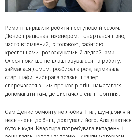
Ремонт вирішили робити поступово й разом.
Денис працював інженером, повертався пізно,
часто втомлений, із головою, забитою
кресленнями, розрахунками й дедлайнами.
Олеся поки що не влаштовувалася на роботу:
займалася домом, розбирала речі, відмивала
старі шафи, вибирала зразки шпалер,
сперечалася з ним про колір стін і намагалася
допомагати там, де вистачало сил і терпіння.
Сам Денис ремонту не любив. Пил, шум дриля й
нескінченні дрібниці дратували його. Але діватися
було нікуди. Квартира потребувала вкладень, і
вони взяли невелику позику, купили матеріали,