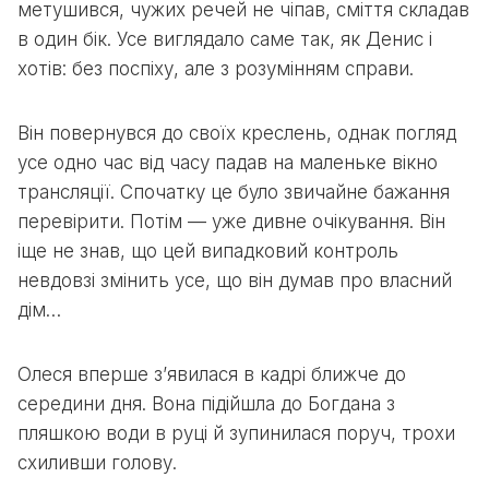
метушився, чужих речей не чіпав, сміття складав
в один бік. Усе виглядало саме так, як Денис і
хотів: без поспіху, але з розумінням справи.
Він повернувся до своїх креслень, однак погляд
усе одно час від часу падав на маленьке вікно
трансляції. Спочатку це було звичайне бажання
перевірити. Потім — уже дивне очікування. Він
іще не знав, що цей випадковий контроль
невдовзі змінить усе, що він думав про власний
дім…
Олеся вперше з’явилася в кадрі ближче до
середини дня. Вона підійшла до Богдана з
пляшкою води в руці й зупинилася поруч, трохи
схиливши голову.