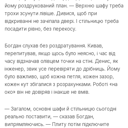
йому роздрукований план. — Верхню шафу треба
трохи зсунути лівіше. Дивися, щоб при
відкриванні не зачіпала двері. І стільницю треба
посадити рівно, без перекосу.
Богдан слухав без роздратування. Кивав,
перепитував, якщо щось було неясно, і час від
часу відзначав олівцем точки на стіні. Денис, як
інженер, звик усе перевіряти до дрібниць. Йому
було важливо, щоб кожна петля, кожен зазор,
кожен кут збігалися з розрахунками. Роботі «на
око» він не довіряв і інакше не вмів.
— Загалом, основні шафи й стільницю сьогодні
реально поставити, — сказав Богдан,
випрямляючись. — Плиту потім підключите