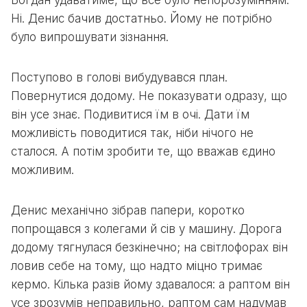
Богдан удаватиме, що все було непорозумінням.
Ні. Денис бачив достатньо. Йому не потрібно
було випрошувати зізнання.
Поступово в голові вибудувався план.
Повернутися додому. Не показувати одразу, що
він усе знає. Подивитися їм в очі. Дати їм
можливість поводитися так, ніби нічого не
сталося. А потім зробити те, що вважав єдино
можливим.
Денис механічно зібрав папери, коротко
попрощався з колегами й сів у машину. Дорога
додому тягнулася безкінечно; на світлофорах він
ловив себе на тому, що надто міцно тримає
кермо. Кілька разів йому здавалося: а раптом він
усе зрозумів неправильно, раптом сам надумав