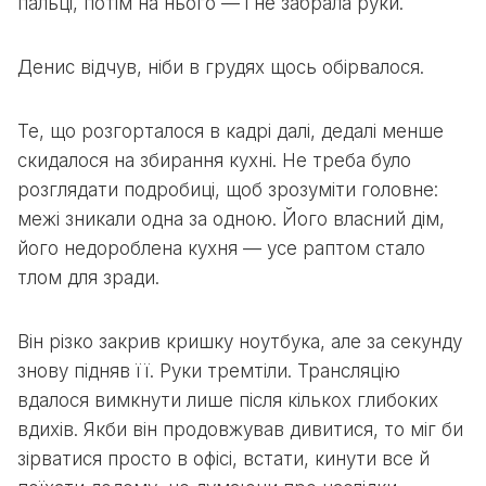
пальці, потім на нього — і не забрала руки.
Денис відчув, ніби в грудях щось обірвалося.
Те, що розгорталося в кадрі далі, дедалі менше
скидалося на збирання кухні. Не треба було
розглядати подробиці, щоб зрозуміти головне:
межі зникали одна за одною. Його власний дім,
його недороблена кухня — усе раптом стало
тлом для зради.
Він різко закрив кришку ноутбука, але за секунду
знову підняв її. Руки тремтіли. Трансляцію
вдалося вимкнути лише після кількох глибоких
вдихів. Якби він продовжував дивитися, то міг би
зірватися просто в офісі, встати, кинути все й