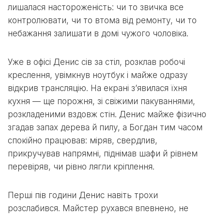
лишалася настороженість: чи то звичка все
контролювати, чи то втома від ремонту, чи то
небажання залишати в домі чужого чоловіка.
Уже в офісі Денис сів за стіл, розклав робочі
креслення, увімкнув ноутбук і майже одразу
відкрив трансляцію. На екрані з’явилася їхня
кухня — ще порожня, зі свіжими пакуваннями,
розкладеними вздовж стін. Денис майже фізично
згадав запах дерева й пилу, а Богдан тим часом
спокійно працював: міряв, свердлив,
прикручував напрямні, піднімав шафи й рівнем
перевіряв, чи рівно лягли кріплення.
Перші пів години Денис навіть трохи
розслабився. Майстер рухався впевнено, не