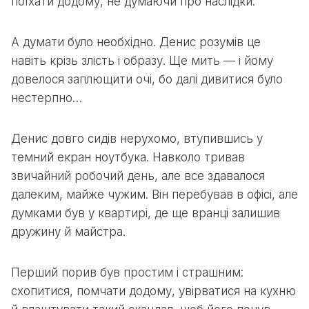
поїхати додому, не думаючи про наслідки.
А думати було необхідно. Денис розумів це
навіть крізь злість і образу. Ще мить — і йому
довелося заплющити очі, бо далі дивитися було
нестерпно…
Денис довго сидів нерухомо, втупившись у
темний екран ноутбука. Навколо тривав
звичайний робочий день, але все здавалося
далеким, майже чужим. Він перебував в офісі, але
думками був у квартирі, де ще вранці залишив
дружину й майстра.
Перший порив був простим і страшним:
схопитися, помчати додому, увірватися на кухню