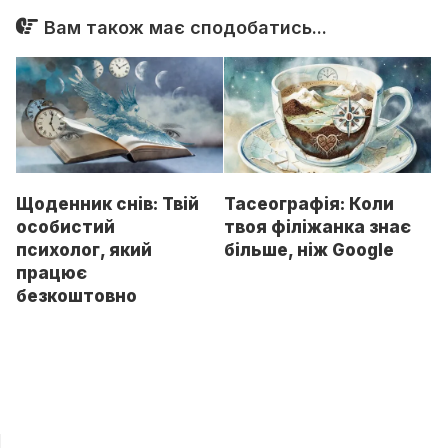
Вам також має сподобатись...
Щоденник снів: Твій
Тасеографія: Коли
особистий
твоя філіжанка знає
психолог, який
більше, ніж Google
працює
безкоштовно