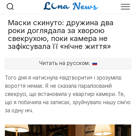
Перейти
до
вмісту
Маски скинуто: дружина два
роки доглядала за хворою
свекрухою, поки камера не
зафіксувала її «нічне життя»
Читать на русском:
Того дня я натиснула «відтворити» і зрозуміла:
вороття немає. Я не сказала паралізованій
свекрусі, що встановила у квартирі камери. Те,
що я побачила на записах, зруйнувало нашу сім’ю
за одну ніч.