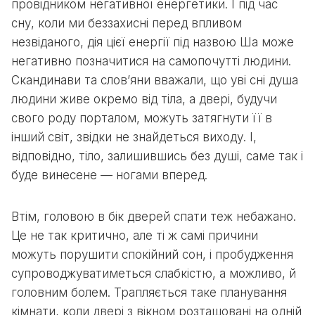
провідником негативної енергетики. І під час
сну, коли ми беззахисні перед впливом
незвіданого, дія цієї енергії під назвою Ша може
негативно позначитися на самопочутті людини.
Скандинави та слов’яни вважали, що уві сні душа
людини живе окремо від тіла, а двері, будучи
свого роду порталом, можуть затягнути її в
інший світ, звідки не знайдеться виходу. І,
відповідно, тіло, залишившись без душі, саме так і
буде винесене — ногами вперед.
Втім, головою в бік дверей спати теж небажано.
Це не так критично, але ті ж самі причини
можуть порушити спокійний сон, і пробудження
супроводжуватиметься слабкістю, а можливо, й
головним болем. Трапляється таке планування
кімнати, коли двері з вікном розташовані на одній