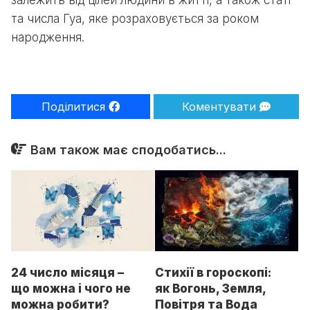
залежить від цілей людини в житті, а також статі
та числа Гуа, яке розраховується за роком
народження.
Поділитися
Коментувати
Вам також має сподобатись...
24 число місяця –
Стихії в гороскопі:
що можна і чого не
як Вогонь, Земля,
можна робити?
Повітря та Вода