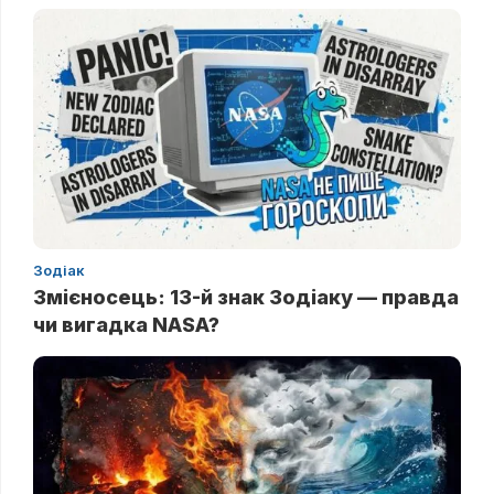
Зодіак
Змієносець: 13-й знак Зодіаку — правда
чи вигадка NASA?