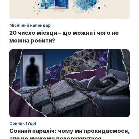
Місячний календар
20 число місяця – що можна і чого не
можна робити?
Сонник (Укр)
Сонний параліч: чому ми прокидаємося,
але не можемо поворухнутися