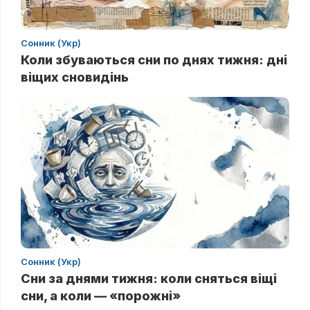
Сонник (Укр)
Коли збуваються сни по днях тижня: дні
віщих сновидінь
Сонник (Укр)
Сни за днями тижня: коли сняться віщі
сни, а коли — «порожні»