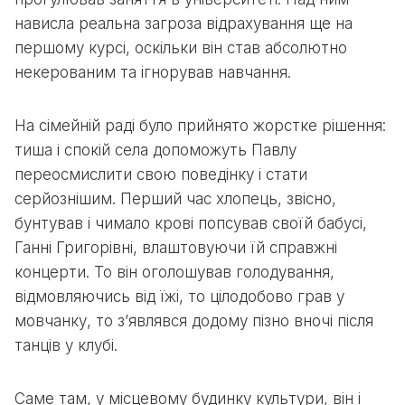
нависла реальна загроза відрахування ще на
першому курсі, оскільки він став абсолютно
некерованим та ігнорував навчання.
На сімейній раді було прийнято жорстке рішення:
тиша і спокій села допоможуть Павлу
переосмислити свою поведінку і стати
серйознішим. Перший час хлопець, звісно,
бунтував і чимало крові попсував своїй бабусі,
Ганні Григорівні, влаштовуючи їй справжні
концерти. То він оголошував голодування,
відмовляючись від їжі, то цілодобово грав у
мовчанку, то з’являвся додому пізно вночі після
танців у клубі.
Саме там, у місцевому будинку культури, він і