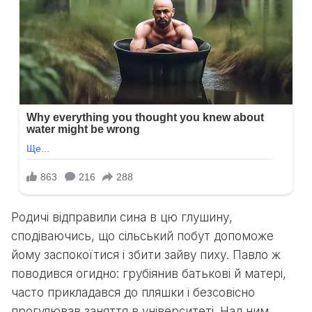
Родичі відправили сина в цю глушину,
сподіваючись, що сільський побут допоможе
йому заспокоїтися і збити зайву пиху. Павло ж
поводився огидно: грубіянив батькові й матері,
часто прикладався до пляшки і безсовісно
прогулював заняття в університеті. Над ним