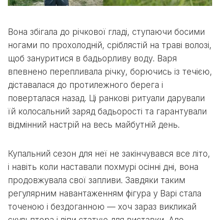
Вона збігала до річкової гладі, ступаючи босими
ногами по прохолодній, сріблястій на траві волозі,
щоб зануритися в бадьорливу воду. Варя
впевнено перепливала річку, борючись із течією,
діставалася до протилежного берега і
поверталася назад. Ці ранкові ритуали дарували
їй колосальний заряд бадьорості та гарантували
відмінний настрій на весь майбутній день.
Купальний сезон для неї не закінчувався все літо,
і навіть коли наставали похмурі осінні дні, вона
продовжувала свої запливи. Завдяки таким
регулярним навантаженням фігура у Варі стала
точеною і бездоганною — хоч зараз викликай
скульптора і ліпи статую для виставки. Але