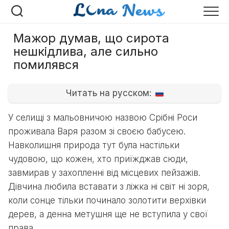
Перейти
до
вмісту
Мажор думав, що сирота
нешкідлива, але сильно
помилявся
Читать на русском:
У селищі з мальовничою назвою Срібні Роси
проживала Варя разом зі своєю бабусею.
Навколишня природа тут була настільки
чудовою, що кожен, хто приїжджав сюди,
завмирав у захопленні від місцевих пейзажів.
Дівчина любила вставати з ліжка ні світ ні зоря,
коли сонце тільки починало золотити верхівки
дерев, а денна метушня ще не вступила у свої
права.