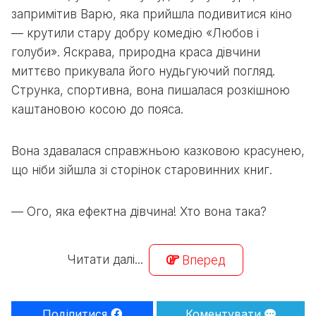
запримітив Варю, яка прийшла подивитися кіно
— крутили стару добру комедію «Любов і
голуби». Яскрава, природна краса дівчини
миттєво прикувала його нудьгуючий погляд.
Струнка, спортивна, вона пишалася розкішною
каштановою косою до пояса.
Вона здавалася справжньою казковою красунею,
що ніби зійшла зі сторінок старовинних книг.
— Ого, яка ефектна дівчина! Хто вона така?
Читати далі...
Вперед
Поділитися
Коментувати