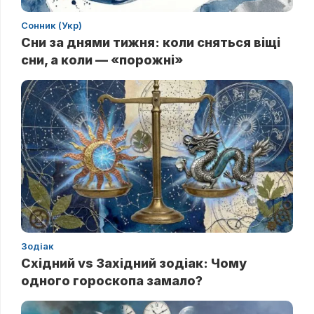
Сонник (Укр)
Сни за днями тижня: коли сняться віщі
сни, а коли — «порожні»
Зодіак
Східний vs Західний зодіак: Чому
одного гороскопа замало?