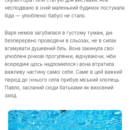
несподівано в їхній маленький будинок постукала
біда — улюбленої бабусі не стало.
Варя немов загубилася в густому тумані, дні
безперервно проводячи в сльозах, не в силах
вгамувати душевний біль. Вона закинула свої
улюблені річкові прогулянки, відчуваючи, ніби
всередині щось надломилося і вона втратила
важливу частину самої себе. Саме в цей важкий
період до їхнього села прибув міський хлопець
Павло, засланий сюди батьками як виховний
захід.