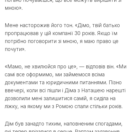
погано почуваєшся, що все можуть вирішити зі
мною».
Мене насторожив його тон. «Дімо, твій батько
пропрацював у цій компанії 30 років. Якщо їм
потрібно поговорити зі мною, я маю право це
почути».
«Мамо, не хвилюйся про це», — відповів він. «Ми
самі все оформимо, ми займемося всіма
документами та юридичними питаннями. Пізно
ввечері, коли всі пішли і Діма з Наташею нарешті
дозволили мені залишитися самій, я сиділа на
ліжку, на якому ми з Ромою спали стільки років.
Дім був занадто тихим, наповненим спогадами,
які тепер врізалися в серце. Раптом задзвонив