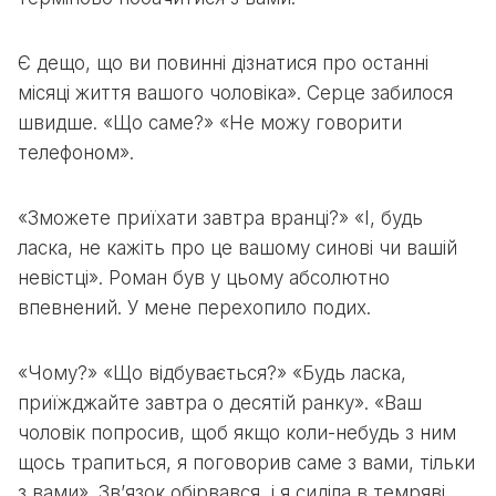
Є дещо, що ви повинні дізнатися про останні
місяці життя вашого чоловіка». Серце забилося
швидше. «Що саме?» «Не можу говорити
телефоном».
«Зможете приїхати завтра вранці?» «І, будь
ласка, не кажіть про це вашому синові чи вашій
невістці». Роман був у цьому абсолютно
впевнений. У мене перехопило подих.
«Чому?» «Що відбувається?» «Будь ласка,
приїжджайте завтра о десятій ранку». «Ваш
чоловік попросив, щоб якщо коли-небудь з ним
щось трапиться, я поговорив саме з вами, тільки
з вами». Зв’язок обірвався, і я сиділа в темряві,