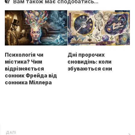
Вам також має сподобатись...
Психологія чи
Дні пророчих
містика? Чим
сновидінь: коли
відрізняється
збуваються сни
сонник Фрейда від
сонника Міллера
ДАЛІ