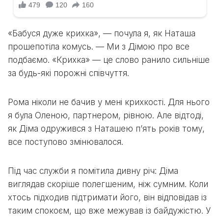
«Бабуся дуже крихка», — почула я, як Наташа
прошепотіла комусь. — Ми з Дімою про все
подбаємо. «Крихка» — це слово ранило сильніше
за будь-які порожні співчуття.
Рома ніколи не бачив у мені крихкості. Для нього
я була Оленою, партнером, рівною. Але відтоді,
як Діма одружився з Наташею п’ять років тому,
все поступово змінювалося.
Під час служби я помітила дивну річ: Діма
виглядав скоріше полегшеним, ніж сумним. Коли
хтось підходив підтримати його, він відповідав із
таким спокоєм, що вже межував із байдужістю. У