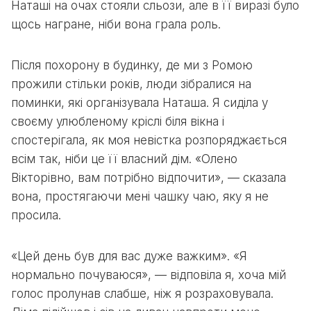
Наташі на очах стояли сльози, але в її виразі було
щось награне, ніби вона грала роль.
Після похорону в будинку, де ми з Ромою
прожили стільки років, люди зібралися на
поминки, які організувала Наташа. Я сиділа у
своєму улюбленому кріслі біля вікна і
спостерігала, як моя невістка розпоряджається
всім так, ніби це її власний дім. «Олено
Вікторівно, вам потрібно відпочити», — сказала
вона, простягаючи мені чашку чаю, яку я не
просила.
«Цей день був для вас дуже важким». «Я
нормально почуваюся», — відповіла я, хоча мій
голос пролунав слабше, ніж я розраховувала.