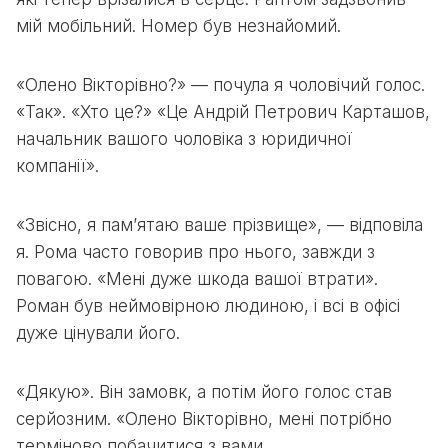
мій мобільний. Номер був незнайомий.
«Олено Вікторівно?» — почула я чоловічий голос.
«Так». «Хто це?» «Це Андрій Петрович Карташов,
начальник вашого чоловіка з юридичної
компанії».
«Звісно, я пам’ятаю ваше прізвище», — відповіла
я. Рома часто говорив про нього, завжди з
повагою. «Мені дуже шкода вашої втрати».
Роман був неймовірною людиною, і всі в офісі
дуже цінували його.
«Дякую». Він замовк, а потім його голос став
серйозним. «Олено Вікторівно, мені потрібно
терміново побачитися з вами.