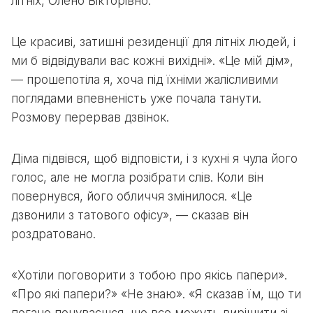
літніх, Олено Вікторівно.
Це красиві, затишні резиденції для літніх людей, і
ми б відвідували вас кожні вихідні». «Це мій дім»,
— прошепотіла я, хоча під їхніми жалісливими
поглядами впевненість уже почала танути.
Розмову перервав дзвінок.
Діма підвівся, щоб відповісти, і з кухні я чула його
голос, але не могла розібрати слів. Коли він
повернувся, його обличчя змінилося. «Це
дзвонили з татового офісу», — сказав він
роздратовано.
«Хотіли поговорити з тобою про якісь папери».
«Про які папери?» «Не знаю». «Я сказав їм, що ти