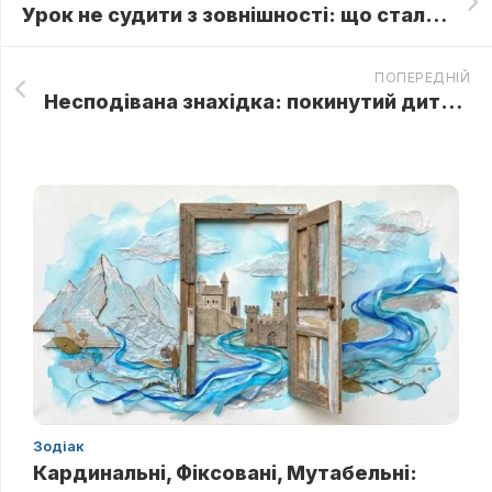
Урок не судити з зовнішності: що сталося, коли мільйонер взяв свою прибиральницю на ділову зустріч
ПОПЕРЕДНІЙ
Несподівана знахідка: покинутий дитячий візочок змінив життя бідної жінки
Зодіак
Кардинальні, Фіксовані, Мутабельні: