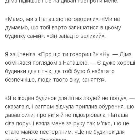
Діма підійшов і сів на диван навпроти мене.
«Мамо, ми з Наташею поговорили». «Ми не
думаємо, що тобі варто залишатися в цьому
будинку самій». «Він занадто великий».
Я заціпеніла. «Про що ти говориш?» «Ну, — Діма
обмінявся поглядом з Наташею. — Є дуже хороші
будинки для літніх, де тобі було б набагато
безпечніше, люди твого віку, заняття».
«Я в жоден будинок для літніх людей не поїду», —
сказала я, і раптом відчула приплив обурення, що
давав сили, про які я й не підозрювала. Наташа
сіла поруч і взяла мене за руку так м’яко, що це
стало майже нестерпним. «Це не будинок для