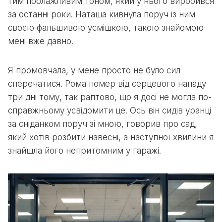
тим поблажливим тоном, який у нього виробився
за останні роки. Наташа кивнула поруч із ним
своєю фальшивою усмішкою, такою знайомою
мені вже давно.
Я промовчала, у мене просто не було сил
сперечатися. Рома помер від серцевого нападу
три дні тому, так раптово, що я досі не могла по-
справжньому усвідомити це. Ось він сидів уранці
за сніданком поруч зі мною, говорив про сад,
який хотів розбити навесні, а наступної хвилини я
знайшла його непритомним у гаражі.