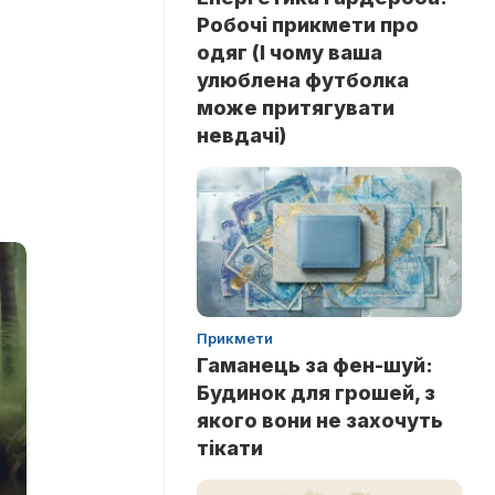
Робочі прикмети про
одяг (І чому ваша
улюблена футболка
може притягувати
невдачі)
Прикмети
Гаманець за фен-шуй:
Будинок для грошей, з
якого вони не захочуть
тікати