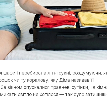
ї шафи і перебирала літні сукні, роздумуючи, я
рошок чи ту коралову, яку Діма називав її
 вікном опускалися травневі сутінки, і в кімн
микати світло не хотілося — так було затишніш