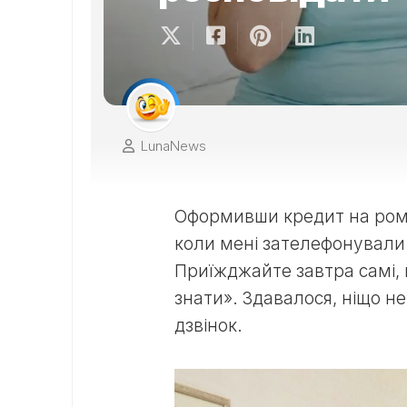
LunaNews
Оформивши кредит на рома
коли мені зателефонували 
Приїжджайте завтра самі, 
знати». Здавалося, ніщо н
дзвінок.