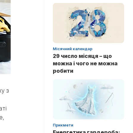
Місячний календар
29 число місяця – що
можна і чого не можна
робити
ку з
аті
е,
Прикмети
Енергетика гардероба: