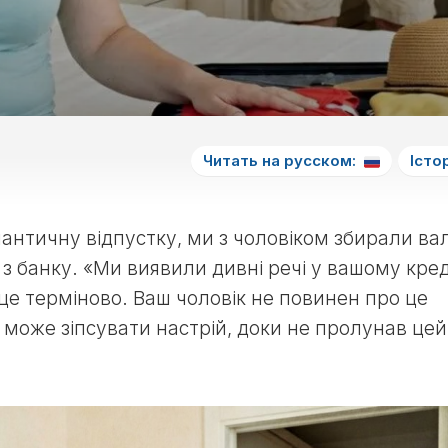
Читать на русском:
Істор
нтичну відпустку, ми з чоловіком збирали вал
з банку. «Ми виявили дивні речі у вашому кред
це терміново. Ваш чоловік не повинен про це
е може зіпсувати настрій, доки не пролунав цей