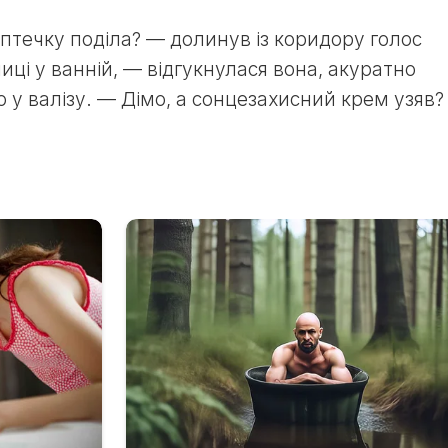
птечку поділа? — долинув із коридору голос
иці у ванній, — відгукнулася вона, акуратно
у валізу. — Дімо, а сонцезахисний крем узяв?