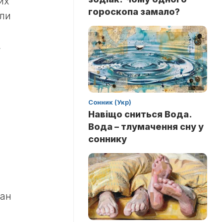
их
гороскопа замало?
или
,
Сонник (Укр)
Навіщо сниться Вода.
Вода – тлумачення сну у
соннику
ван