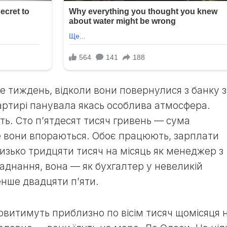
е тиждень, відколи вони повернулися з банку з
артирі панувала якась особлива атмосфера.
сть. Сто п’ятдесят тисяч гривень — сума
е вони впораються. Обоє працюють, зарплати
лизько тридцяти тисяч на місяць як менеджер з
аднання, вона — як бухгалтер у невеликій
енше двадцяти п’яти.
овитимуть приблизно по вісім тисяч щомісяця 