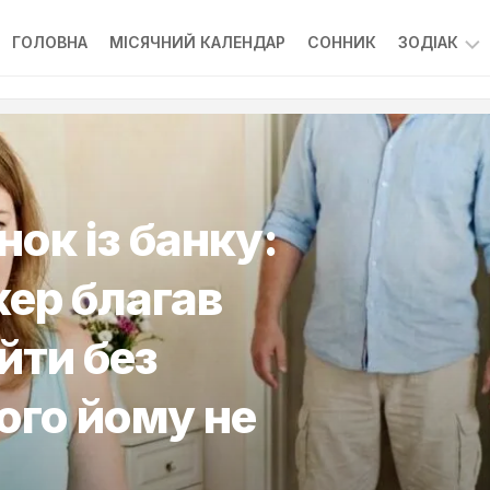
ГОЛОВНА
МІСЯЧНИЙ КАЛЕНДАР
СОННИК
ЗОДІАК
ГОРОСК
нок із банку:
ер благав
йти без
чого йому не