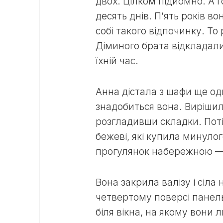
двох. Цілком підйомно. А 
десять днів. П’ять років 
собі такого відпочинку. То
Діминого брата відкладали 
їхній час.
Анна дістала з шафи ще од
знадобиться вона. Вирішил
розгладивши складки. Потім
бежеві, які купила минулог
прогулянок набережною — 
Вона закрила валізу і сіла
четвертому поверсі панел
біля вікна, на якому вони