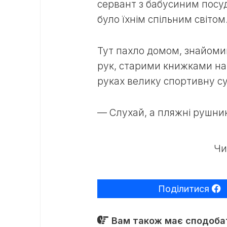
сервант з бабусиним посу
було їхнім спільним світо
Тут пахло домом, знайоми
рук, старими книжками на
руках велику спортивну с
— Слухай, а пляжні рушни
Чи
Поділитися
Вам також має сподобат