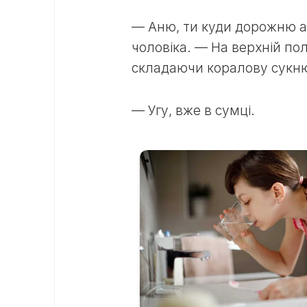
— Аню, ти куди дорожню а
чоловіка. — На верхній пол
складаючи коралову сукню 
— Угу, вже в сумці.