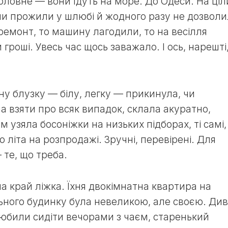
головне — вони їдуть на море. До Одеси. На ціл
вони прожили у шлюбі й жодного разу не дозвол
 ремонт, то машину лагодили, то на весілля
гроші. Увесь час щось заважало. І ось, нарешті
ну блузку — білу, легку — прикинула, чи
а взяти про всяк випадок, склала акуратно,
 узяла босоніжки на низьких підборах, ті самі,
о літа на розпродажі. Зручні, перевірені. Для
те, що треба.
 на край ліжка. Їхня двокімнатна квартира на
ьного будинку була невеликою, але своєю. Ди
 любили сидіти вечорами з чаєм, старенький