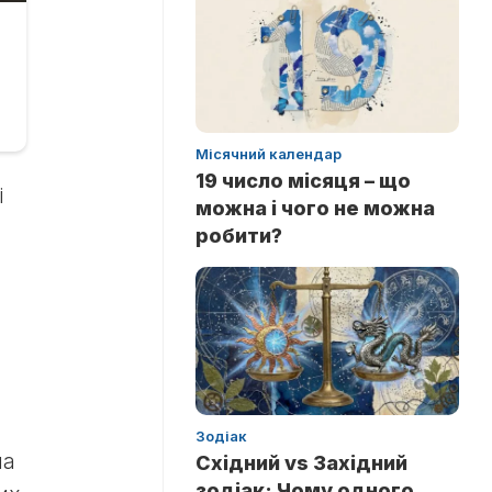
Місячний календар
19 число місяця – що
і
можна і чого не можна
робити?
Зодіак
на
Східний vs Західний
зодіак: Чому одного