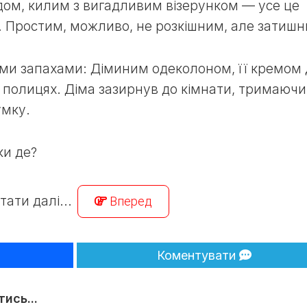
дом, килим з вигадливим візерунком — усе це
м. Простим, можливо, не розкішним, але затишн
ми запахами: Діминим одеколоном, її кремом 
 полицях. Діма зазирнув до кімнати, тримаючи
умку.
ки де?
тати далі...
Вперед
Коментувати
ись...