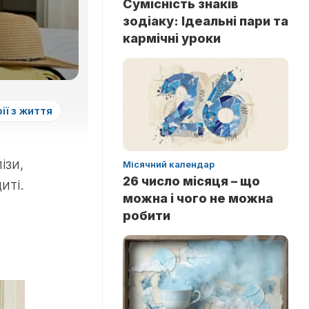
Сумісність знаків
зодіаку: Ідеальні пари та
кармічні уроки
ії з життя
ізи,
Місячний календар
26 число місяця – що
иті.
можна і чого не можна
робити