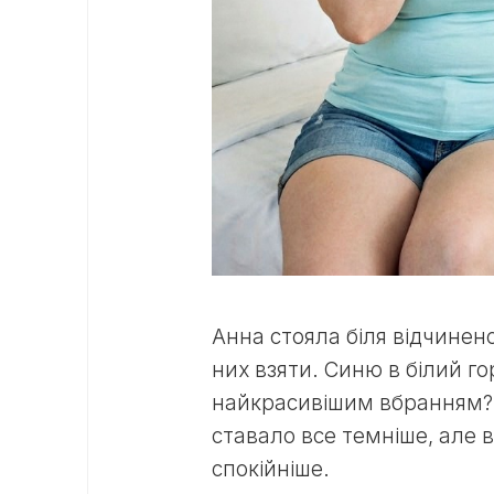
Анна стояла біля відчинено
них взяти. Синю в білий го
найкрасивішим вбранням? За
ставало все темніше, але в
спокійніше.