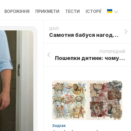
ВОРОЖІННЯ
ПРИКМЕТИ
ТЕСТИ
ІСТОРІЇ
ДАЛІ
ОП
Самотня бабуся нагодувала трьох бездомних хлопчиків-близнюків, а через багато років біля її кіоску зупинилися три елітні «Ламборгіні»
ПОПЕРЕДНІЙ
Пошепки дитини: чому після зустрічі в парку дружина вирішила не виходити з дому, а сховатися в шафі
Зодіак