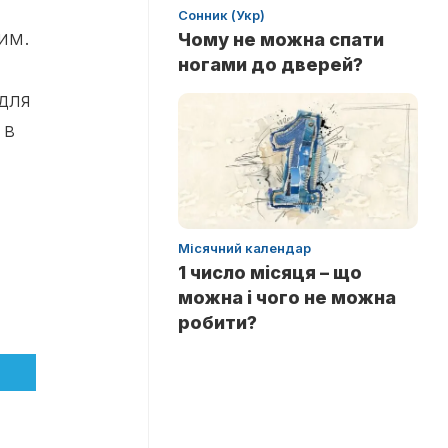
Сонник (Укр)
им.
Чому не можна спати
ногами до дверей?
для
 в
Місячний календар
1 число місяця – що
можна і чого не можна
робити?