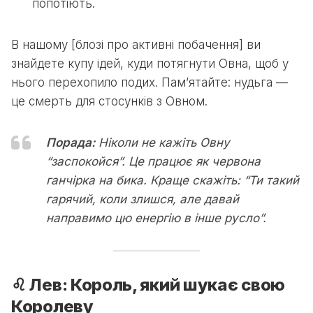
попотіють.
В нашому [блозі про активні побачення] ви
знайдете купу ідей, куди потягнути Овна, щоб у
нього перехопило подих. Пам’ятайте: нудьга —
це смерть для стосунків з Овном.
Порада:
Ніколи не кажіть Овну
“заспокойся”. Це працює як червона
ганчірка на бика. Краще скажіть: “Ти такий
гарячий, коли злишся, але давай
направимо цю енергію в інше русло”.
♌ Лев: Король, який шукає свою
Королеву