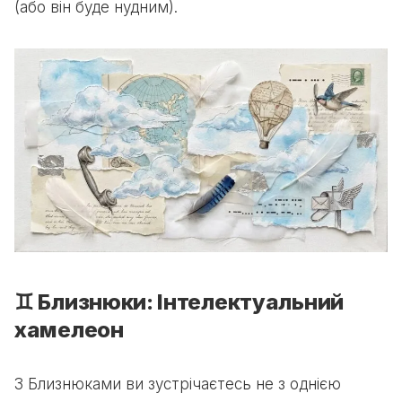
(або він буде нудним).
♊ Близнюки: Інтелектуальний
хамелеон
З Близнюками ви зустрічаєтесь не з однією