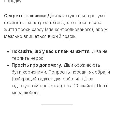
порядку.
Секретні ключики:
Діви закохуються в розум і
охайність. Їм потрібен хтось, хто внесе в їхнє
життя трохи хаосу (але контрольованого), або ж
ідеально впишеться в їхній графік.
Покажіть, що у вас є план на життя.
Діва не
терпить нероб.
Просіть про допомогу.
Діви обожнюють
бути корисними. Попросіть поради, як обрати
[найкращий гаджет для роботи], і Діва
підготує вам презентацію на 10 слайдів. Це її
мова любові.