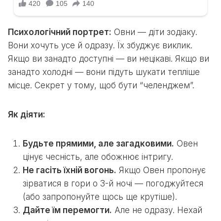
Психологічний портрет:
Овни — діти зодіаку.
Вони хочуть усе й одразу. Їх збуджує виклик.
Якщо ви занадто доступні — ви нецікаві. Якщо ви
занадто холодні — вони підуть шукати тепліше
місце. Секрет у тому, щоб бути “челенджем”.
Як діяти:
Будьте прямими, але загадковими.
Овен
цінує чесність, але обожнює інтригу.
Не гасіть їхній вогонь.
Якщо Овен пропонує
зірватися в гори о 3-й ночі — погоджуйтеся
(або запропонуйте щось ще крутіше).
Дайте їм перемогти.
Але не одразу. Нехай