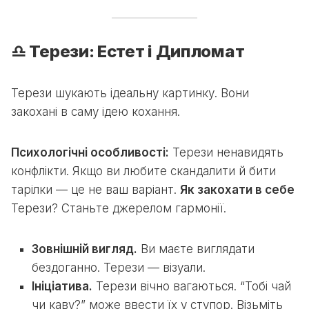
♎ Терези: Естет і Дипломат
Терези шукають ідеальну картинку. Вони
закохані в саму ідею кохання.
Психологічні особливості:
Терези ненавидять
конфлікти. Якщо ви любите скандалити й бити
тарілки — це не ваш варіант.
Як закохати в себе
Терези? Станьте джерелом гармонії.
Зовнішній вигляд.
Ви маєте виглядати
бездоганно. Терези — візуали.
Ініціатива.
Терези вічно вагаються. “Тобі чай
чи каву?” може ввести їх у ступор. Візьміть