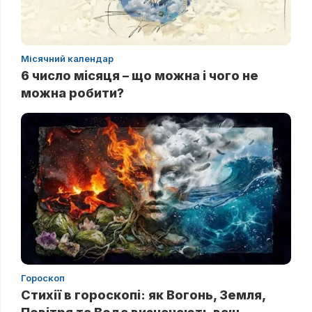
Місячний календар
6 число місяця – що можна і чого не
можна робити?
Гороскоп
Стихії в гороскопі: як Вогонь, Земля,