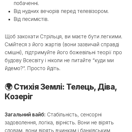
побаченні.
Від нудних вечорів перед телевізором.
Від песимістів.
Щоб закохати Стрільця, ви маєте бути легкими.
Смійтеся з його жартів (вони зазвичай справді
смішні), підтримуйте його божевільні теорії про
будову Всесвіту і ніколи не питайте “куди ми
йдемо?”. Просто йдіть.
🌍 Стихія Землі: Телець, Діва,
Козеріг
Загальний вайб:
Стабільність, сенсорні
задоволення, логіка, вірність. Вони не вірять
словам, вони вірять вчинкам і банківським