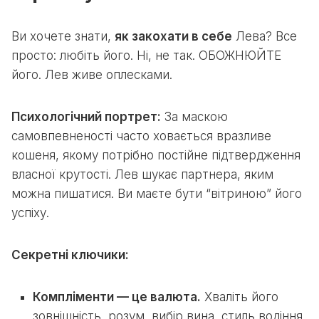
Ви хочете знати,
як закохати в себе
Лева? Все
просто: любіть його. Ні, не так. ОБОЖНЮЙТЕ
його. Лев живе оплесками.
Психологічний портрет:
За маскою
самовпевненості часто ховається вразливе
кошеня, якому потрібно постійне підтвердження
власної крутості. Лев шукає партнера, яким
можна пишатися. Ви маєте бути “вітриною” його
успіху.
Секретні ключики:
Компліменти — це валюта.
Хваліть його
зовнішність, розум, вибір вина, стиль водіння.