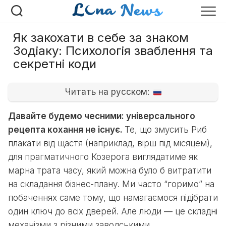
Перейти
до
вмісту
Як закохати в себе за знаком
Зодіаку: Психологія зваблення та
секретні коди
Читать на русском:
Давайте будемо чесними: універсального
рецепта кохання не існує.
Те, що змусить Риб
плакати від щастя (наприклад, вірш під місяцем),
для прагматичного Козерога виглядатиме як
марна трата часу, який можна було б витратити
на складання бізнес-плану. Ми часто “горимо” на
побаченнях саме тому, що намагаємося підібрати
один ключ до всіх дверей. Але люди — це складні
механізми з різними заводськими