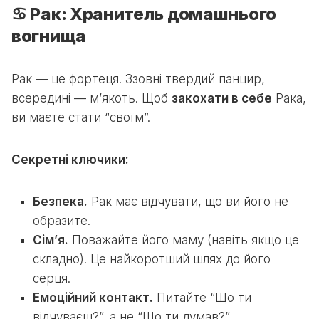
♋ Рак: Хранитель домашнього
вогнища
Рак — це фортеця. Ззовні твердий панцир,
всередині — м’якоть. Щоб
закохати в себе
Рака,
ви маєте стати “своїм”.
Секретні ключики:
Безпека.
Рак має відчувати, що ви його не
образите.
Сім’я.
Поважайте його маму (навіть якщо це
складно). Це найкоротший шлях до його
серця.
Емоційний контакт.
Питайте “Що ти
відчуваєш?”, а не “Що ти думав?”.