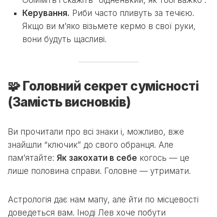
Обійміть і скажіть “бідненький, як тобі важко”.
Керування.
Риби часто пливуть за течією.
Якщо ви м’яко візьмете кермо в свої руки,
вони будуть щасливі.
🧩 Головний секрет сумісності
(Замість висновків)
Ви прочитали про всі знаки і, можливо, вже
знайшли “ключик” до свого обранця. Але
пам’ятайте:
Як закохати в себе
когось — це
лише половина справи. Головне — утримати.
Астрологія дає нам мапу, але йти по місцевості
доведеться вам. Іноді Лев хоче побути