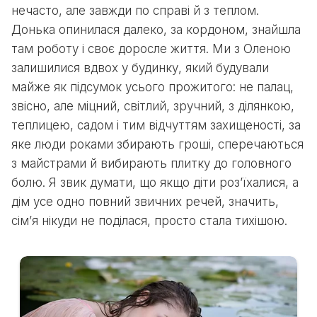
нечасто, але завжди по справі й з теплом.
Донька опинилася далеко, за кордоном, знайшла
там роботу і своє доросле життя. Ми з Оленою
залишилися вдвох у будинку, який будували
майже як підсумок усього прожитого: не палац,
звісно, але міцний, світлий, зручний, з ділянкою,
теплицею, садом і тим відчуттям захищеності, за
яке люди роками збирають гроші, сперечаються
з майстрами й вибирають плитку до головного
болю. Я звик думати, що якщо діти роз’їхалися, а
дім усе одно повний звичних речей, значить,
сім’я нікуди не поділася, просто стала тихішою.