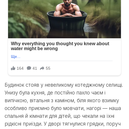
Будинок стояв у невеликому котеджному селищі.
Унизу була кухня, де постійно пахло чаєм і
випічкою, вітальня з каміном, біля якого взимку
особливо приємно було мовчати, нагорі — наша
спальня й кімнати для дітей, що чекали на їхні
рідкісні приїзди. У дворі тягнулися грядки, поруч