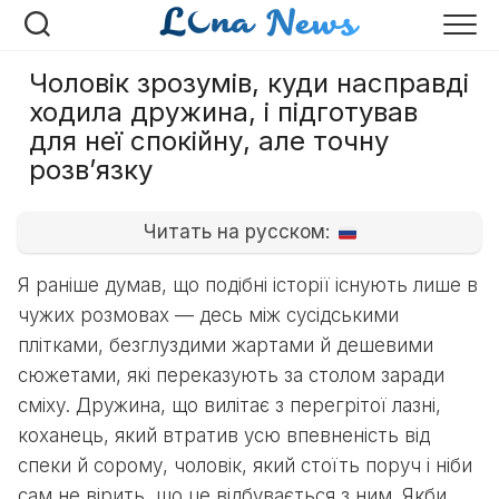
Перейти
до
вмісту
Чоловік зрозумів, куди насправді
ходила дружина, і підготував
для неї спокійну, але точну
розв’язку
Читать на русском:
Я раніше думав, що подібні історії існують лише в
чужих розмовах — десь між сусідськими
плітками, безглуздими жартами й дешевими
сюжетами, які переказують за столом заради
сміху. Дружина, що вилітає з перегрітої лазні,
коханець, який втратив усю впевненість від
спеки й сорому, чоловік, який стоїть поруч і ніби
сам не вірить, що це відбувається з ним. Якби