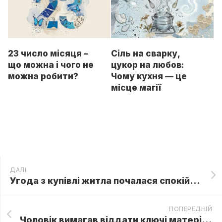
23 число місяця –
Сіль на сварку,
що можна і чого не
цукор на любов:
можна робити?
Чому кухня — це
місце магії
ДАЛІ
Угода з купівлі житла почалася спокійно, але одна розмова про гроші швидко змінила обличчя нареченого
ПОПЕРЕДНІЙ
Чоловік вимагав віддати ключі матері, не розуміючи, що квартира для моїх батьків була не єдиним сюрпризом.