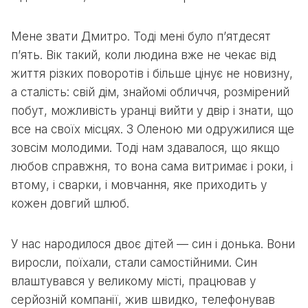
Мене звати Дмитро. Тоді мені було п’ятдесят
п’ять. Вік такий, коли людина вже не чекає від
життя різких поворотів і більше цінує не новизну,
а сталість: свій дім, знайомі обличчя, розмірений
побут, можливість уранці вийти у двір і знати, що
все на своїх місцях. З Оленою ми одружилися ще
зовсім молодими. Тоді нам здавалося, що якщо
любов справжня, то вона сама витримає і роки, і
втому, і сварки, і мовчання, яке приходить у
кожен довгий шлюб.
У нас народилося двоє дітей — син і донька. Вони
виросли, поїхали, стали самостійними. Син
влаштувався у великому місті, працював у
серйозній компанії, жив швидко, телефонував