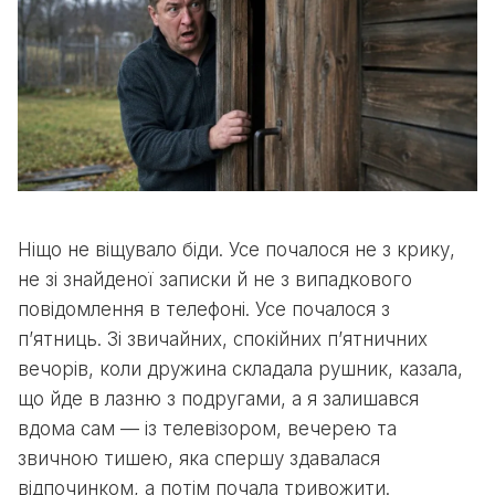
Ніщо не віщувало біди. Усе почалося не з крику,
не зі знайденої записки й не з випадкового
повідомлення в телефоні. Усе почалося з
п’ятниць. Зі звичайних, спокійних п’ятничних
вечорів, коли дружина складала рушник, казала,
що йде в лазню з подругами, а я залишався
вдома сам — із телевізором, вечерею та
звичною тишею, яка спершу здавалася
відпочинком, а потім почала тривожити.