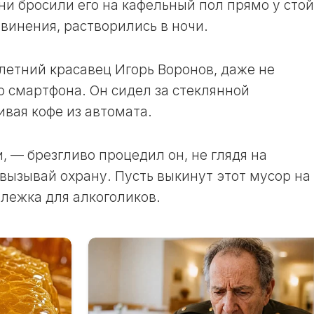
ни бросили его на кафельный пол прямо у сто
ЛУННЫЙ
звинения, растворились в ночи.
ДЕНЬ
24
ЛУННЫЙ
етний красавец Игорь Воронов, даже не
ДЕНЬ
о смартфона. Он сидел за стеклянной
25
ивая кофе из автомата.
ЛУННЫЙ
ДЕНЬ
 — брезгливо процедил он, не глядя на
26
ЛУННЫЙ
 вызывай охрану. Пусть выкинут этот мусор на
ДЕНЬ
члежка для алкоголиков.
27
ЛУННЫЙ
ДЕНЬ
28
ЛУННЫЙ
ДЕНЬ
29