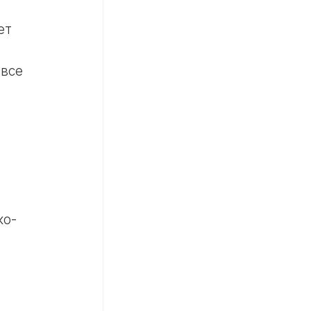
ет
 все
ко-