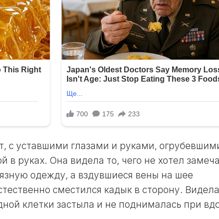
ЛУННЫЙ
ДЕНЬ
30
ЛУННЫЙ
ДЕНЬ
т, с уставшими глазами и руками, огрубевшим
й в руках. Она видела то, чего не хотел замеч
рязную одежду, а вздувшиеся вены на шее
стественно сместился кадык в сторону. Видела
дной клетки застыла и не поднималась при вдо