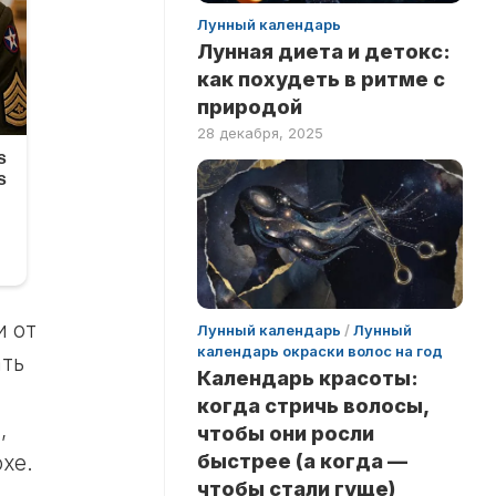
Лунный календарь
Лунная диета и детокс:
как похудеть в ритме с
природой
28 декабря, 2025
и от
Лунный календарь
/
Лунный
календарь окраски волос на год
ать
Календарь красоты:
когда стричь волосы,
,
чтобы они росли
быстрее (а когда —
хе.
чтобы стали гуще)