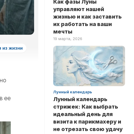
Как фазы Луны
ЗДОРОВЬЕ
НА
управляют нашей
ЛОГИКУ
НОВОСТИ
жизнью и как заставить
ТЕСТЫ
их работать на ваши
РИТУАЛЫ
НА
мечты
ЛЮБОВЬ
INSTANT
19 марта, 2026
ТЕСТЫ
 из жизни
НА
ЭРУДИЦИЮ
ТЕСТЫ
ПО
ЗНАМЕНИТОСТЯМ
чно
ТЕСТЫ
Лунный календарь
ПО
в ее
Лунный календарь
КНИГАМ
стрижек: Как выбрать
ТЕСТЫ
идеальный день для
ПО
визита к парикмахеру и
НАУКАМ
не отрезать свою удачу
ТЕСТЫ