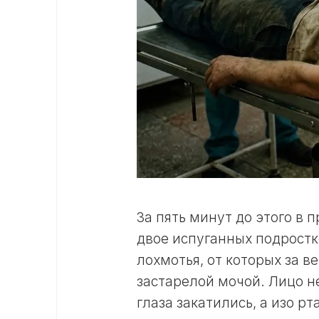
За пять минут до этого в
двое испуганных подростк
лохмотья, от которых за в
застарелой мочой. Лицо н
глаза закатились, а изо р