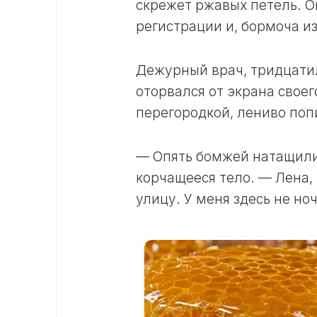
скрежет ржавых петель. О
регистрации и, бормоча и
Дежурный врач, тридцатил
оторвался от экрана своег
перегородкой, лениво поп
— Опять бомжей натащили,
корчащееся тело. — Лена,
улицу. У меня здесь не но