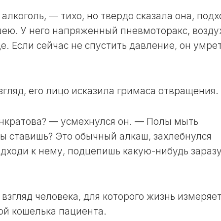
 алкоголь, — тихо, но твердо сказала она, подх
ею. У него напряженный пневмоторакс, возду
е. Если сейчас не спустить давление, он умре
згляд, его лицо исказила гримаса отвращения.
анкратова? — усмехнулся он. — Полы мыть
зы ставишь? Это обычный алкаш, захлебнулся
одходи к нему, подцепишь какую-нибудь заразу
 взгляд человека, для которого жизнь измеряе
ой кошелька пациента.