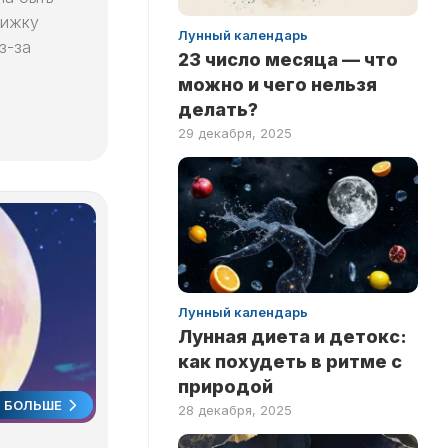
рижку
Лунный календарь
з-за
23 число месяца — что
можно и чего нельзя
делать?
29 декабря, 2025
Лунный календарь
Лунная диета и детокс:
как похудеть в ритме с
природой
БОЛЬШЕ
28 декабря, 2025