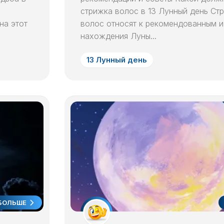
ЛУННЫЙ
стрижка волос в 13 Лунный день Ст
ДЕНЬ
на этот
волос относят к рекомендованным и
нахождения Луны...
24
ЛУННЫЙ
ДЕНЬ
13 Лунный день
25
ЛУННЫЙ
ДЕНЬ
26
ЛУННЫЙ
ДЕНЬ
27
ЛУННЫЙ
ДЕНЬ
28
ЛУННЫЙ
БОЛЬШЕ
ДЕНЬ
29