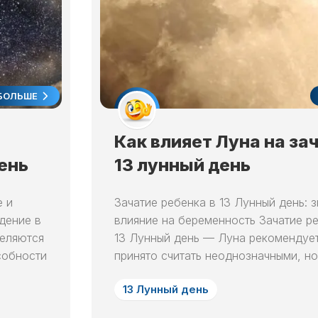
ОКРАСКИ
11
ВОЛОС
ЛУННЫЙ
В
ДЕНЬ
НЕДЕЛЮ
12
ЛУННЫЙ
ЛУННЫЙ
КАЛЕНДАРЬ
ДЕНЬ
БОЛЬШЕ
САДОВОДА
13
И
ЛУННЫЙ
ОГОРОДНИКА
ДЕНЬ
Как влияет Луна на за
В
ГОД
ень
13 лунный день
14
ЛУННЫЙ
ЛУННЫЙ
ДЕНЬ
КАЛЕНДАРЬ
е и
Зачатие ребенка в 13 Лунный день: 
САДОВОДА
15
дение в
влияние на беременность Зачатие р
И
ЛУННЫЙ
ОГОРОДНИКА
деляются
13 Лунный день — Луна рекомендует
ДЕНЬ
В
собности
принято считать неоднозначными, но 
МЕСЯЦ
16
ЛУННЫЙ
ЛУННЫЙ
13 Лунный день
ДЕНЬ
КАЛЕНДАРЬ
САДОВОДА