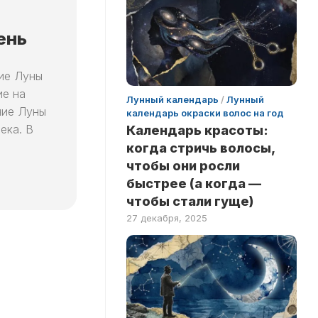
ень
ие Луны
ие на
Лунный календарь
/
Лунный
ние Луны
календарь окраски волос на год
ека. В
Календарь красоты:
когда стричь волосы,
чтобы они росли
быстрее (а когда —
чтобы стали гуще)
27 декабря, 2025