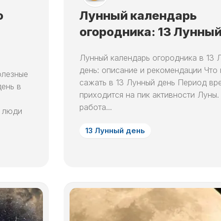
СНА
5
НА
МЕСЯЦ
о
Лунный календарь
ЛУННЫЙ
СНЫ
СЬОГОДНІ
ДЕНЬ
ЛУННЫЙ
ПО
огородника: 13 Лунный
ЛЮБОВНЫЙ
КАЛЕНДАРЬ
ЧИСЛАМ
6
ГОРОСКОП
В
МЕСЯЦА
ЛУННЫЙ
НА
НЕДЕЛЮ
Лунный календарь огородника в 13 
ДЕНЬ
СОННИК
ЛУНУ
день: описание и рекомендации Что
ЛУННЫЙ
КАЖДЫЙ
олезные
7
ЛЮБОВНЫЙ
КАЛЕНДАРЬ
ДЕНЬ
сажать в 13 Лунный день Период вр
день в
ЛУННЫЙ
ГОРОСКОП
ОКРАС
приходится на пик активности Луны
ДЕНЬ
НА
ВОЛОС
работа...
ЛУНУ
е люди
НА
8
ГОД
ЛУННЫЙ
13 Лунный день
ДЕНЬ
ЛУННЫЙ
КАЛЕНДАРЬ
9
ОКРАСКИ
ЛУННЫЙ
ВОЛОС
ДЕНЬ
В
МЕСЯЦ
10
ЛУННЫЙ
ЛУННЫЙ
ДЕНЬ
КАЛЕНДАРЬ