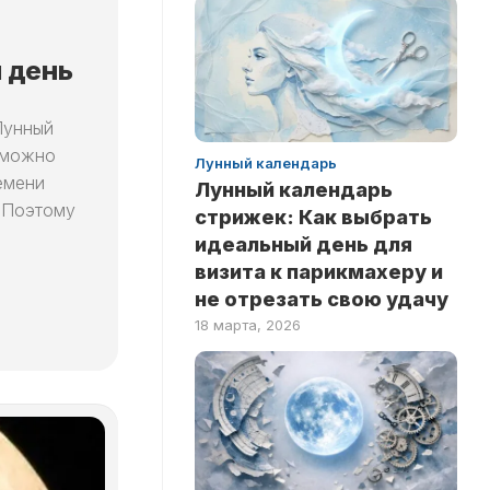
ЗДОРОВЬЕ
НА
ЛОГИКУ
НОВОСТИ
 день
ТЕСТЫ
РИТУАЛЫ
НА
ЛЮБОВЬ
Лунный
INSTANT
 можно
ТЕСТЫ
Лунный календарь
емени
НА
Лунный календарь
ЭРУДИЦИЮ
. Поэтому
стрижек: Как выбрать
ТЕСТЫ
идеальный день для
ПО
визита к парикмахеру и
ЗНАМЕНИТОСТЯМ
не отрезать свою удачу
ТЕСТЫ
18 марта, 2026
ПО
КНИГАМ
ТЕСТЫ
ПО
НАУКАМ
ТЕСТЫ