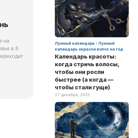
нь
е на
Лунный календарь
/
Лунный
овье в 8
календарь окраски волос на год
переходит
Календарь красоты:
когда стричь волосы,
чтобы они росли
быстрее (а когда —
чтобы стали гуще)
27 декабря, 2025