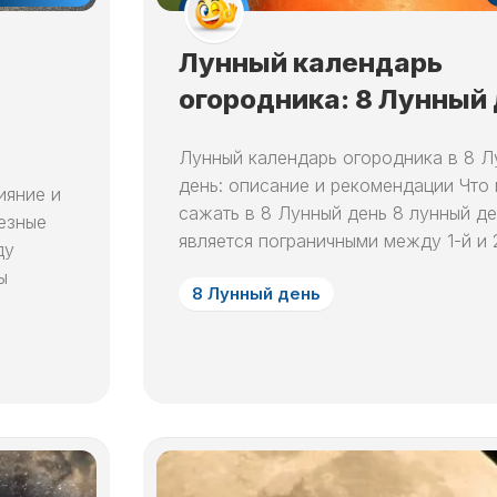
СНА
5
НА
МЕСЯЦ
ЛУННЫЙ
СНЫ
СЬОГОДНІ
ДЕНЬ
ЛУННЫЙ
ПО
Лунный календарь
ЛЮБОВНЫЙ
КАЛЕНДАРЬ
ЧИСЛАМ
6
огородника: 8 Лунный
ГОРОСКОП
В
МЕСЯЦА
ЛУННЫЙ
НА
НЕДЕЛЮ
ДЕНЬ
СОННИК
ЛУНУ
Лунный календарь огородника в 8 Л
ЛУННЫЙ
КАЖДЫЙ
7
ЛЮБОВНЫЙ
КАЛЕНДАРЬ
ДЕНЬ
день: описание и рекомендации Что
ияние и
ЛУННЫЙ
ГОРОСКОП
ОКРАС
сажать в 8 Лунный день 8 лунный д
ДЕНЬ
НА
езные
ВОЛОС
является пограничными между 1-й и 2
ЛУНУ
ду
НА
8
ГОД
ы
ЛУННЫЙ
8 Лунный день
ДЕНЬ
ЛУННЫЙ
КАЛЕНДАРЬ
9
ОКРАСКИ
ЛУННЫЙ
ВОЛОС
ДЕНЬ
В
МЕСЯЦ
10
ЛУННЫЙ
ЛУННЫЙ
ДЕНЬ
КАЛЕНДАРЬ