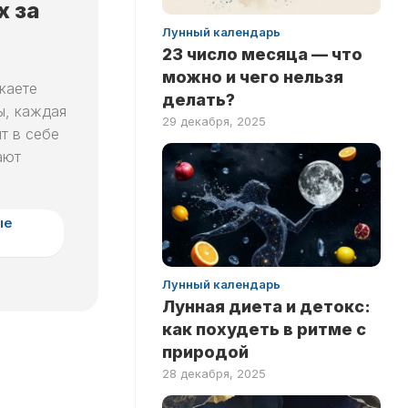
х за
Лунный календарь
23 число месяца — что
можно и чего нельзя
каете
делать?
ы, каждая
29 декабря, 2025
т в себе
ают
ые
Лунный календарь
Лунная диета и детокс:
как похудеть в ритме с
природой
28 декабря, 2025