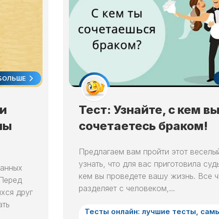
ОКРАСКИ
11
ВОЛОС
ЛУННЫЙ
В
ДЕНЬ
НЕДЕЛЮ
12
ЛУННЫЙ
ЛУННЫЙ
КАЛЕНДАРЬ
ДЕНЬ
САДОВОДА
13
И
БОЛЬШЕ
ЛУННЫЙ
ОГОРОДНИКА
ДЕНЬ
В
ГОД
 и
Тест: Узнайте, с кем в
14
ЛУННЫЙ
ны
ЛУННЫЙ
сочетаетесь браком!
ДЕНЬ
КАЛЕНДАРЬ
САДОВОДА
15
Предлагаем вам пройти этот веселый
И
ЛУННЫЙ
ОГОРОДНИКА
узнать, что для вас приготовила суд
ванных
ДЕНЬ
В
кем вы проведете вашу жизнь. Все ч
 Перед
МЕСЯЦ
16
разделяет с человеком,...
хся друг
ЛУННЫЙ
ЛУННЫЙ
ДЕНЬ
ать
КАЛЕНДАРЬ
Тесты онлайн: лучшие тесты, сам
САДОВОДА