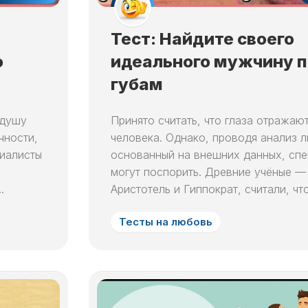
СНА
5
НА
МЕСЯЦ
ЛУННЫЙ
СНЫ
СЬОГОДНІ
ДЕНЬ
ЛУННЫЙ
ПО
Тест: Найдите своего
ЛЮБОВНЫЙ
КАЛЕНДАРЬ
ЧИСЛАМ
о
6
идеального мужчину п
ГОРОСКОП
В
МЕСЯЦА
ЛУННЫЙ
НА
НЕДЕЛЮ
губам
ДЕНЬ
СОННИК
ЛУНУ
ЛУННЫЙ
КАЖДЫЙ
7
ЛЮБОВНЫЙ
КАЛЕНДАРЬ
ДЕНЬ
 душу
Принято считать, что глаза отражаю
ЛУННЫЙ
ГОРОСКОП
ОКРАС
ДЕНЬ
НА
чности,
человека. Однако, проводя анализ л
ВОЛОС
ЛУНУ
циалисты
НА
основанный на внешних данных, сп
8
ГОД
могут поспорить. Древние учёные —
ЛУННЫЙ
ДЕНЬ
.
Аристотель и Гиппократ, считали, что.
ЛУННЫЙ
КАЛЕНДАРЬ
9
ОКРАСКИ
Тесты на любовь
ЛУННЫЙ
ВОЛОС
ДЕНЬ
В
МЕСЯЦ
10
ЛУННЫЙ
ЛУННЫЙ
ДЕНЬ
КАЛЕНДАРЬ