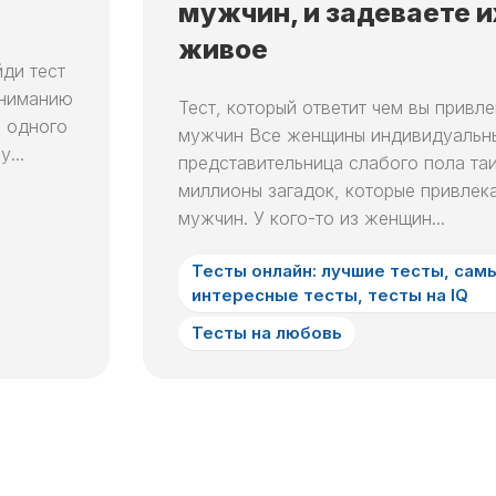
мужчин, и задеваете и
ЛУННЫЙ
ДЕНЬ
живое
ди тест
24
вниманию
ЛУННЫЙ
Тест, который ответит чем вы привле
ДЕНЬ
ь одного
мужчин Все женщины индивидуальн
...
25
представительница слабого пола таи
ЛУННЫЙ
миллионы загадок, которые привлек
ДЕНЬ
мужчин. У кого-то из женщин...
26
ЛУННЫЙ
Тесты онлайн: лучшие тесты, сам
ДЕНЬ
интересные тесты, тесты на IQ
27
Тесты на любовь
ЛУННЫЙ
ДЕНЬ
28
ЛУННЫЙ
ДЕНЬ
29