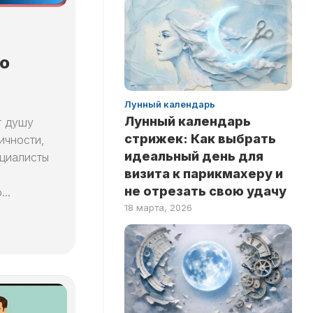
ЗДОРОВЬЕ
НА
ЛОГИКУ
НОВОСТИ
ТЕСТЫ
РИТУАЛЫ
о
НА
ЛЮБОВЬ
INSTANT
ТЕСТЫ
Лунный календарь
НА
Лунный календарь
т душу
ЭРУДИЦИЮ
стрижек: Как выбрать
ичности,
ТЕСТЫ
идеальный день для
ециалисты
ПО
визита к парикмахеру и
ЗНАМЕНИТОСТЯМ
не отрезать свою удачу
..
ТЕСТЫ
18 марта, 2026
ПО
КНИГАМ
ТЕСТЫ
ПО
НАУКАМ
ТЕСТЫ