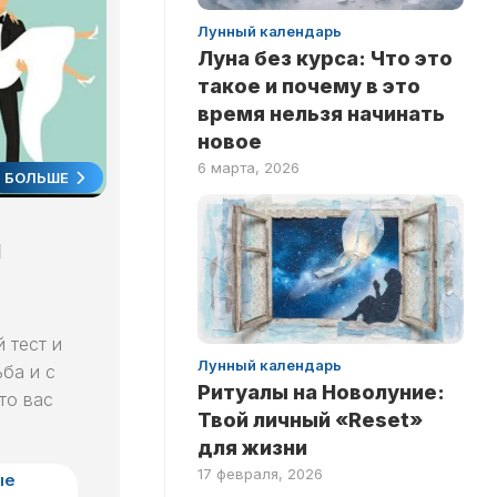
ПО
Лунный календарь
ФИЛЬМАМ
Луна без курса: Что это
такое и почему в это
время нельзя начинать
новое
6 марта, 2026
БОЛЬШЕ
ы
 тест и
Лунный календарь
ьба и с
Ритуалы на Новолуние:
то вас
Твой личный «Reset»
для жизни
17 февраля, 2026
ые