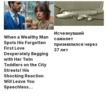
Исчезнувший
When a Wealthy Man
самолет
Spots His Forgotten
приземлился через
First Love
37 лет
Desperately Begging
with Her Twin
Toddlers on the City
Streets! His
Shocking Reaction
Will Leave You
Speechless…