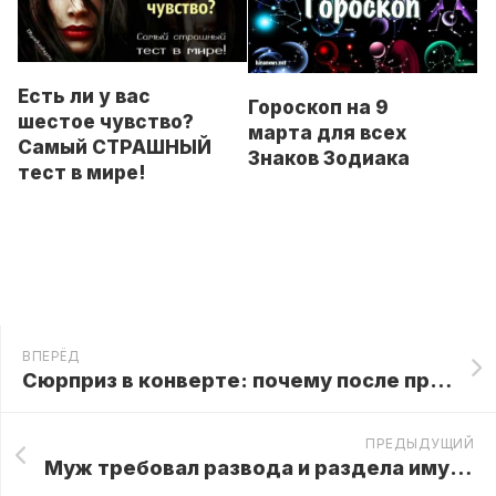
Есть ли у вас
Гороскоп на 9
шестое чувство?
марта для всех
Самый СТРАШНЫЙ
Знаков Зодиака
тест в мире!
ВПЕРЁД
Сюрприз в конверте: почему после прочтения подарка жениху стало не до праздника
ПРЕДЫДУЩИЙ
Муж требовал развода и раздела имущества, пока жена не достала «сюрприз» из-под ковра