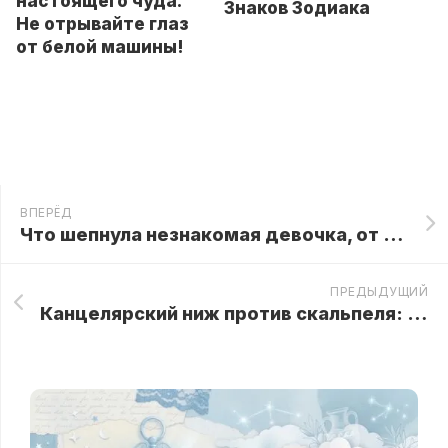
настоящего чуда.
Знаков Зодиака
Не отрывайте глаз
от белой машины!
ВПЕРЁД
Что шепнула незнакомая девочка, от чего приборы в палате зашкалили
ПРЕДЫДУЩИЙ
Канцелярский ниж против скальпеля: как санитарная охрана вычистила темницу милионера