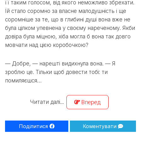
її таким голосом, від якого неможливо збрехати.
Їй стало соромно за власне малодушність і ще
соромніше за те, що в глибині душі вона вже не
була цілком упевнена у своєму нареченому. Якби
довіра була міцною, хіба могла б вона так довго
мовчати над цією коробочкою?
— Добре, — нарешті видихнула вона. — Я
зроблю це. Тільки щоб довести тобі: ти
помиляєшся…
Читати далі...
Вперед
Поділитися
Коментувати