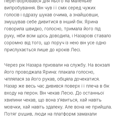
перетворювався для нього на маленьке
випробування. Він чув її сміх серед чужих
голосів і одразу шукав очима, а знайшовши,
змушував себе дивитися в інший бік. Ярина
говорила швидко, голосно, тримала його під
руку, ніби всім щось доводила, і Назарові ставало
соромно від того, що поруч із нею він усе одно
прислухається лише до кроків Лесі.
Через рік Назара призвали на службу. На вокзалі
його проводжала Ярина: плакала голосно,
чіплялася за його рукав, обіцяла дочекатися.
Назар же весь час дивився поверх її плеча в бік
входу на перон. Він чекав Лесю. До останньої
хвилини чекав, що вона з’явиться, хай навіть
мовчки, хай навіть здалеку. Але вона не прийшла.
Потяг рушив, люди на платформі замахали