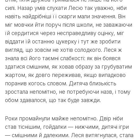
силі. Назар умів слухати Лесю так уважно, ніби
навіть найдрібніші її скарги мали значення. Він
міг мовчки йти поруч після школи, не заважаючи
їй сердитися через несправедливу оцінку, міг
віддати їй останню цукерку і тут же зробити
вигляд, що зовсім не хотів солодкого. Леся ж
знала всі його таємні слабкості: як він боявся
здатися смішним, як ховав образу за грубуватим
жартом, як довго переживав, якщо випадково
поранив когось словом. Дитяча близькість
зростала непомітно, не потребуючи назв, і тому
обом здавалося, що так буде завжди.
Роки промайнули майже непомітно. Двір ніби
став тіснішим, гойдалки — нижчими, дитячі ігри
— смішними й далекими. Леся витягнулася, стала