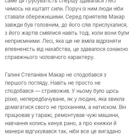
саме ця грубуватість спершу здавалася Лесі
чимось на кшталт сили. Поруч із ним люди ніби
ставали обережнішими. Серед приятелів Макар
завжди був головним, до його слів прислухалися,
з його жартів сміялися навіть тоді, коли вони були
неприємними. Лесі, яка ще не вміла відрізняти
впевненість від нахабства, це здавалося ознакою
справжнього чоловічого характеру.
Галині Степанівні Макар не сподобався з
першого погляду. Навіть не просто не
сподобався — стривожив. У ньому було щось
різке, непередбачуване, як у людині, яка звикла
домагатися свого не проханням, а натиском. Він
працював у гаражі, ремонтував чужі машини,
навчання колись кинув рано, а про книжки й
манери відгукувався так, ніби все це вигадано