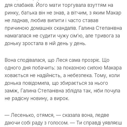
для слабаків. Його мати торгувала взуттям на
ринку, батька він не знав, а вітчим, з яким Макар
не ладнав, любив випити і часто ставав
причиною домашніх скандалів. Галина Степанівна
намагалася не судити чужу сім’ю, але тривога за
доньку зростала в ній день у день.
Вона сподівалася, що Леся сама прозріє. Що
одного дня побачить: за показною силою Макара
ховається не надійність, а небезпека. Тому, коли
донька повідомила, що збирається за нього
заміж, Галина Степанівна зблідла так, ніби почула
не радісну новину, а вирок.
— Лесенько, отямся, — сказала вона, ледве
даючи собі раду з голосом. — Ти справді уявляєш