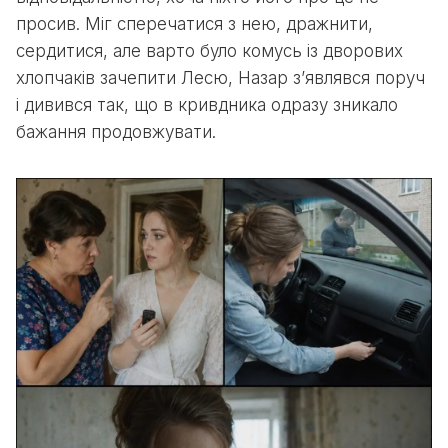
просив. Міг сперечатися з нею, дражнити,
сердитися, але варто було комусь із дворових
хлопчаків зачепити Лесю, Назар з’являвся поруч
і дивився так, що в кривдника одразу зникало
бажання продовжувати.