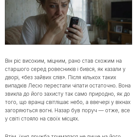
Він ріс високим, міцним, рано став схожим на
старшого серед ровесників і бився, як казали у
дворі, «без зайвих слів». Після кількох таких
випадків Лесю перестали чіпати остаточно. Вона
звикла до його захисту так само природно, як до
того, що вранці світлішає небо, а ввечері у вікнах
загоряються вогні. Назар був поруч — отже, все
у світі стояло на своїх місцях.
Втім, їхня дружба трималася не лише на його