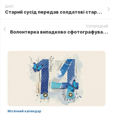
ДАЛІ
Старий сусід передав солдатові старовинний хрестик зі словами: «Він поверне тебе додому»
ПОПЕРЕДНІЙ
Волонтерка випадково сфотографувала бійця на блокпості. Розглядаючи знімок удома, вона помітила деталь
Місячний календар