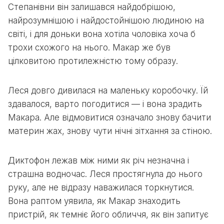
Степанівни він залишався найдобрішою,
найрозумнішою і найдостойнішою людиною на
світі, і для доньки вона хотіла чоловіка хоча б
трохи схожого на нього. Макар же був
цілковитою протилежністю тому образу.
Леся довго дивилася на маленьку коробочку. Їй
здавалося, варто погодитися — і вона зрадить
Макара. Але відмовитися означало знову бачити
материн жах, знову чути нічні зітхання за стіною.
Диктофон лежав між ними як річ незначна і
страшна водночас. Леся простягнула до нього
руку, але не відразу наважилася торкнутися.
Вона раптом уявила, як Макар знаходить
пристрій, як темніє його обличчя, як він запитує