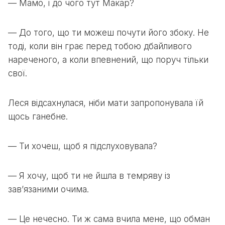
— Мамо, і до чого тут Макар?
— До того, що ти можеш почути його збоку. Не
тоді, коли він грає перед тобою дбайливого
нареченого, а коли впевнений, що поруч тільки
свої.
Леся відсахнулася, ніби мати запропонувала їй
щось ганебне.
— Ти хочеш, щоб я підслуховувала?
— Я хочу, щоб ти не йшла в темряву із
зав’язаними очима.
— Це нечесно. Ти ж сама вчила мене, що обман