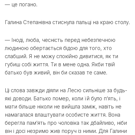
— це погано.
Галина Степанівна стиснула пальці на краю столу.
— Іноді, люба, чесність перед небезпечною
людиною обертається бідою для того, хто
слабший. Я не можу спокійно дивитися, як ти
губиш собі життя. Ти в мене одна. Якби твій
батько був живий, він би сказав те саме.
Ці слова завжди діяли на Лесю сильніше за будь-
які доводи. Батько помер, коли їй було п’ять, і
мати більше ніколи не вийшла заміж, навіть не
намагалася влаштувати особисте життя. Вона
берегла пам’ять про чоловіка так дбайливо, ніби
він і досі незримо жив поруч із ними. Для Галини