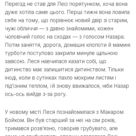
Переїзд не став для Лесі порятунком, хоча вона
дуже хотіла саме цього. Перші тижні вона ловила
себе на тому, що порівнює новий двір зі старим,
чужі обличчя — з давно знайомими, кожен
чоловічий голос на сходах — з голосом Назара.
Потім заняття, дорога, домашні клопоти й мамині
турботи поступово закрили минуле щільною
завісою. Леся навчилася казати собі, що
дитинство має залишитися дитинством. Тільки
іноді, коли в сутінках пахло мокрим листям і
під’їзним теплом, їй знову ввижалося, ніби Назар
ось-ось вийде з-за рогу.
У новому місті Леся познайомилася з Макаром
Бойком. Він був старший за неї на сім років,
тримався розв’язно, говорив грубувато, але