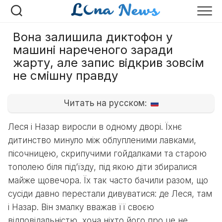
Перейти
до
вмісту
Вона залишила диктофон у
машині нареченого заради
жарту, але запис відкрив зовсім
не смішну правду
Читать на русском:
Леся і Назар виросли в одному дворі. Їхнє
дитинство минуло між облупленими лавками,
пісочницею, скрипучими гойдалками та старою
тополею біля під’їзду, під якою діти збиралися
майже щовечора. Їх так часто бачили разом, що
сусіди давно перестали дивуватися: де Леся, там
і Назар. Він змалку вважав її своєю
відповідальністю, хоча ніхто його про це не