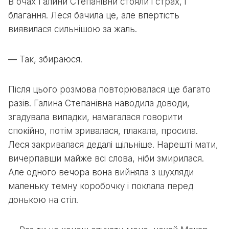
В очах Галини Степанівни стояли і страх, і
благання. Леся бачила це, але впертість
виявилася сильнішою за жаль.
— Так, збираюся.
Після цього розмова повторювалася ще багато
разів. Галина Степанівна наводила доводи,
згадувала випадки, намагалася говорити
спокійно, потім зривалася, плакала, просила.
Леся закривалася дедалі щільніше. Нарешті мати,
вичерпавши майже всі слова, ніби змирилася.
Але одного вечора вона вийняла з шухляди
маленьку темну коробочку і поклала перед
донькою на стіл.