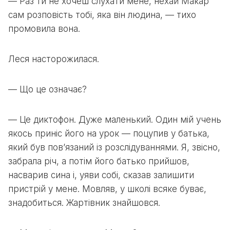
— Раз ти не хочеш слухати мене, нехай Макар
сам розповість тобі, яка він людина, — тихо
промовила вона.
Леся насторожилася.
— Що це означає?
— Це диктофон. Дуже маленький. Один мій учень
якось приніс його на урок — поцупив у батька,
який був пов’язаний із розслідуваннями. Я, звісно,
забрала річ, а потім його батько прийшов,
насварив сина і, уяви собі, сказав залишити
пристрій у мене. Мовляв, у школі всяке буває,
знадобиться. Жартівник знайшовся.