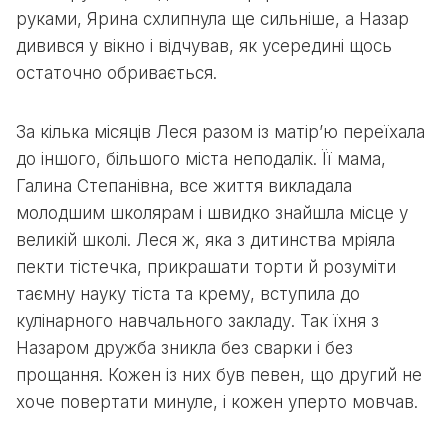
руками, Ярина схлипнула ще сильніше, а Назар
дивився у вікно і відчував, як усередині щось
остаточно обривається.
За кілька місяців Леся разом із матір’ю переїхала
до іншого, більшого міста неподалік. Її мама,
Галина Степанівна, все життя викладала
молодшим школярам і швидко знайшла місце у
великій школі. Леся ж, яка з дитинства мріяла
пекти тістечка, прикрашати торти й розуміти
таємну науку тіста та крему, вступила до
кулінарного навчального закладу. Так їхня з
Назаром дружба зникла без сварки і без
прощання. Кожен із них був певен, що другий не
хоче повертати минуле, і кожен уперто мовчав.