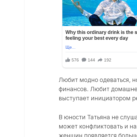
Любит модно одеваться, но
финансов. Любит домашнее
выступает инициатором ре
В юности Татьяна не слуш
может конфликтовать и наж
женщин появляется больше