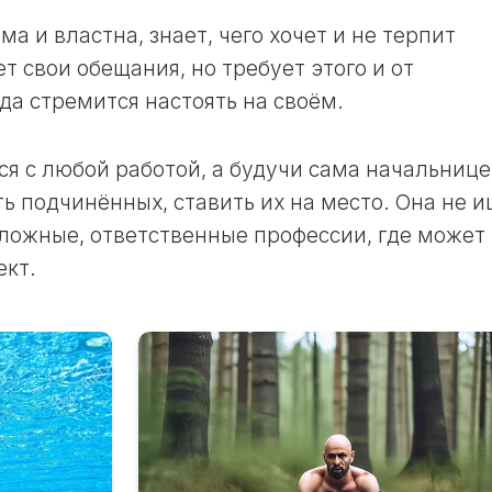
ОКРАСКИ
11
ВОЛОС
ЛУННЫЙ
ма и властна, знает, чего хочет и не терпит
В
ДЕНЬ
 свои обещания, но требует этого и от
НЕДЕЛЮ
12
да стремится настоять на своём.
ЛУННЫЙ
ЛУННЫЙ
КАЛЕНДАРЬ
ДЕНЬ
САДОВОДА
ся с любой работой, а будучи сама начальнице
13
И
ЛУННЫЙ
ОГОРОДНИКА
ь подчинённых, ставить их на место. Она не и
ДЕНЬ
В
сложные, ответственные профессии, где может
ГОД
14
ект.
ЛУННЫЙ
ЛУННЫЙ
ДЕНЬ
КАЛЕНДАРЬ
САДОВОДА
15
И
ЛУННЫЙ
ОГОРОДНИКА
ДЕНЬ
В
МЕСЯЦ
16
ЛУННЫЙ
ЛУННЫЙ
ДЕНЬ
КАЛЕНДАРЬ
САДОВОДА