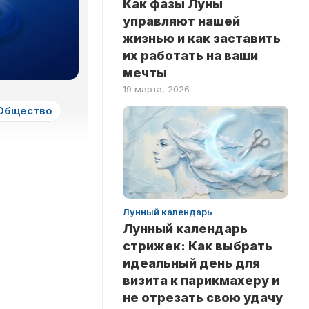
Как фазы Луны
ЗДОРОВЬЕ
НА
управляют нашей
ЛОГИКУ
НОВОСТИ
жизнью и как заставить
ТЕСТЫ
их работать на ваши
РИТУАЛЫ
НА
мечты
ЛЮБОВЬ
INSTANT
19 марта, 2026
ТЕСТЫ
Общество
НА
ЭРУДИЦИЮ
ТЕСТЫ
ПО
ЗНАМЕНИТОСТЯМ
ТЕСТЫ
Лунный календарь
ПО
Лунный календарь
КНИГАМ
стрижек: Как выбрать
ТЕСТЫ
идеальный день для
ПО
визита к парикмахеру и
НАУКАМ
не отрезать свою удачу
ТЕСТЫ