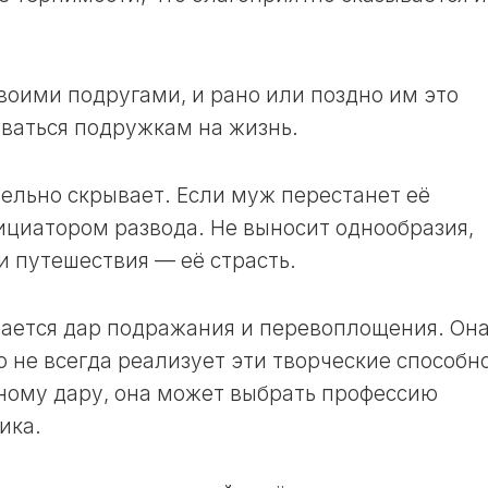
ЛУННЫЙ
ДЕНЬ
24
воими подругами, и рано или поздно им это
ЛУННЫЙ
ДЕНЬ
ваться подружкам на жизнь.
25
ЛУННЫЙ
тельно скрывает. Если муж перестанет её
ДЕНЬ
нициатором развода. Не выносит однообразия,
26
и путешествия — её страсть.
ЛУННЫЙ
ДЕНЬ
27
вается дар подражания и перевоплощения. Он
ЛУННЫЙ
о не всегда реализует эти творческие способн
ДЕНЬ
ному дару, она может выбрать профессию
28
ЛУННЫЙ
ика.
ДЕНЬ
29