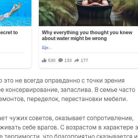
17
И
ЛУННЫЙ
ОГОРОДНИКА
ДЕНЬ
В
18
НЕДЕЛЮ
ЛУННЫЙ
ЛУННЫЙ
ДЕНЬ
КАЛЕНДАРЬ
19
СТРИЖЕК
ЛУННЫЙ
В
ДЕНЬ
ГОД
20
ЛУННЫЙ
ЛУННЫЙ
КАЛЕНДАРЬ
 это не всегда оправданно с точки зрения
ДЕНЬ
СТРИЖЕК
В
 консервирование, запаслива. В семье часто
21
МЕСЯЦ
ЛУННЫЙ
монтов, переделок, перестановки мебели.
ДЕНЬ
ЛУННЫЙ
КАЛЕНДАРЬ
22
СТРИЖЕК
ает чужих советов, оказывает сопротивление,
ЛУННЫЙ
В
ивать себе врагов. С возрастом в характере 
ДЕНЬ
НЕДЕЛЮ
 терпимости, что благоприятно сказывается и
23