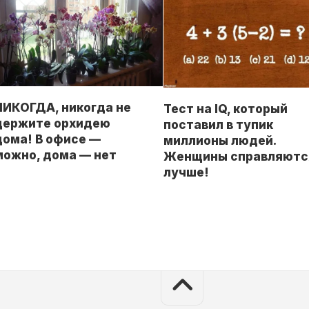
НИКОГДА, никогда не
Тест на IQ, который
держите орхидею
поставил в тупик
дома! В офисе —
миллионы людей.
можно, дома — нет
Женщины справляютс
лучше!