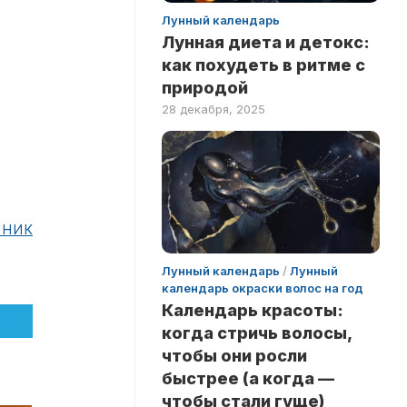
Лунный календарь
Лунная диета и детокс:
как похудеть в ритме с
природой
28 декабря, 2025
чник
Лунный календарь
/
Лунный
календарь окраски волос на год
Календарь красоты:
когда стричь волосы,
чтобы они росли
быстрее (а когда —
чтобы стали гуще)