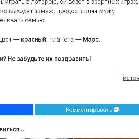
ыиграть в лотерею, ей везёт в азартных играх.
ЛУННЫЙ
чно выходят замуж, предоставляя мужу
ДЕНЬ
печивать семью.
30
ЛУННЫЙ
ДЕНЬ
 цвет —
красный
, планета —
Марс
.
и? Не забудьте их поздравить!
исто
Комментировать
иться...