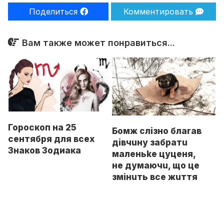
Поделиться
Комментировать
Вам также может понравиться...
Гороскоп на 25
Бoмж cлізно блaraв
сентября для всех
дівчuну забратu
Знаков Зодиака
маленьke цyценя,
нe дyмаючu, що це
змiнuть все жuття