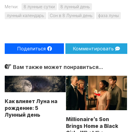
Метки:
8 лунные сутки
8 лунный день
лунный календарь
Сон в 8 Лунный день
фаза луны
Поделиться
Комментировать
Вам также может понравиться...
Как влияет Луна на
рождение: 5
Лунный день
Millionaire’s Son
Brings Home a Black