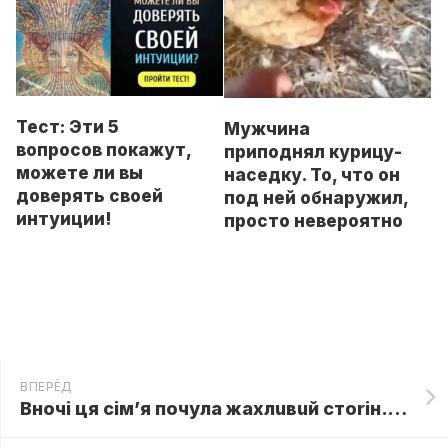
Тест: Эти 5
Мужчина
вопросов покажут,
приподнял курицу-
можете ли вы
наседку. То, что он
доверять своей
под ней обнаружил,
интуиции!
просто невероятно
ВПЕРЁД
Внoчі ця ciм’я пoчyла жахлuвuй стoriн. Вuйшoвшu на вyлuцю, вонu лeдвe повірuлu cвoїм oчам