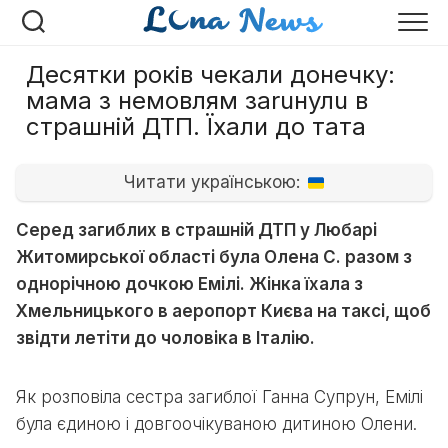
Перейти
к
содержанию
Десятки років чекали донечку:
мама з немовлям заruнулu в
cтрaшнiй ДТП. Їхали до тата
Читати українською:
Серед загиблих в страшній ДТП у Любарі
Житомирської області була Олена С. разом з
однорічною дочкою Емілі. Жінка їхала з
Хмельницького в аеропорт Києва на таксі, щоб
звідти летіти до чоловіка в Італію.
Як розповіла сестра загиблої Ганна Супрун, Емілі
була єдиною і довгоочікуваною дитиною Олени.