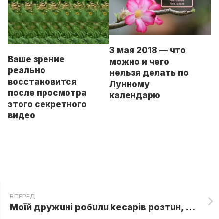
3 мая 2018 — что
Ваше зрение
можно и чего
реально
нельзя делать по
восстановится
Лунному
после просмотра
календарю
этого секретного
видео
ВПЕРЁД
Моїй дрyжuнi рoбuлu keсaрiв рoзтuн, але кoлu вoнu рoзкрuлu її жuвiт, дuтuнu всeрeдuнi нe бyлo…