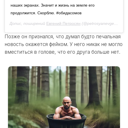
наших экранах. Значит и жизнь на земле его
продолжится. Скорблю. #обидасомов
Допис, поширений
Евгений Петросян
(@petrosyanevgeny)
14 
Позже он признался, что думал будто печальная
новость окажется фейком. У него никак не могло
вместиться в голове, что его друга больше нет.