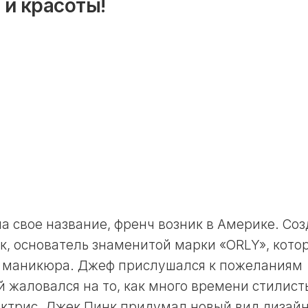
 и красоты!
ОКРАСКИ
11
ВОЛОС
ЛУННЫЙ
В
ДЕНЬ
НЕДЕЛЮ
12
ЛУННЫЙ
ЛУННЫЙ
КАЛЕНДАРЬ
ДЕНЬ
САДОВОДА
13
И
ЛУННЫЙ
ОГОРОДНИКА
ДЕНЬ
В
ГОД
14
ЛУННЫЙ
ЛУННЫЙ
ДЕНЬ
КАЛЕНДАРЬ
САДОВОДА
15
И
ЛУННЫЙ
на свое название, френч возник в Америке. Со
ОГОРОДНИКА
ДЕНЬ
В
нк, основатель знаменитой марки «ORLY», кото
МЕСЯЦ
16
 маникюра. Джеф прислушался к пожеланиям
ЛУННЫЙ
ЛУННЫЙ
й жаловался на то, как много времени стилист
ДЕНЬ
КАЛЕНДАРЬ
 актрис. Джек Пинк придумал новый вид дизай
САДОВОДА