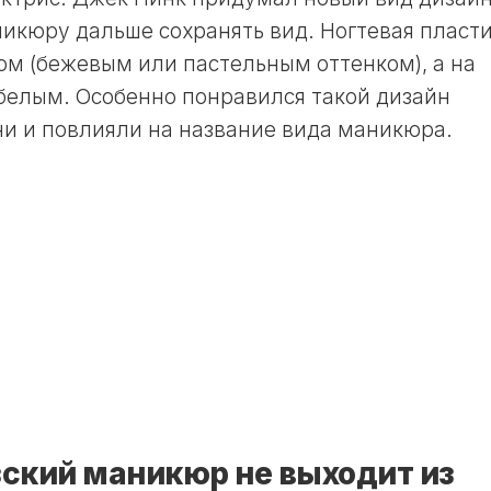
17
И
ЛУННЫЙ
икюру дальше сохранять вид. Ногтевая пласт
ОГОРОДНИКА
ДЕНЬ
ом (бежевым или пастельным оттенком), а на
В
18
НЕДЕЛЮ
 белым. Особенно понравился такой дизайн
ЛУННЫЙ
ЛУННЫЙ
и и повлияли на название вида маникюра.
ДЕНЬ
КАЛЕНДАРЬ
19
СТРИЖЕК
ЛУННЫЙ
В
ДЕНЬ
ГОД
20
ЛУННЫЙ
ЛУННЫЙ
КАЛЕНДАРЬ
ДЕНЬ
СТРИЖЕК
В
21
МЕСЯЦ
ЛУННЫЙ
ДЕНЬ
ЛУННЫЙ
КАЛЕНДАРЬ
22
СТРИЖЕК
ЛУННЫЙ
В
ДЕНЬ
НЕДЕЛЮ
зский маникюр не выходит из
23