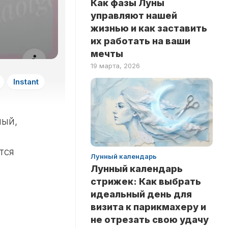
Как фазы Луны
ЗДОРОВЬЕ
НА
управляют нашей
ЛОГИКУ
НОВОСТИ
жизнью и как заставить
ТЕСТЫ
их работать на ваши
РИТУАЛЫ
НА
мечты
ЛЮБОВЬ
INSTANT
19 марта, 2026
ТЕСТЫ
Instant
НА
ЭРУДИЦИЮ
ТЕСТЫ
ный,
ПО
ЗНАМЕНИТОСТЯМ
ТЕСТЫ
тся
Лунный календарь
ПО
Лунный календарь
КНИГАМ
стрижек: Как выбрать
ТЕСТЫ
идеальный день для
ПО
визита к парикмахеру и
НАУКАМ
не отрезать свою удачу
ТЕСТЫ