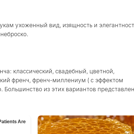
ЛУННЫЙ
ДЕНЬ
24
укам ухоженный вид, изящность и элегантност
ЛУННЫЙ
 неброско.
ДЕНЬ
25
ЛУННЫЙ
ДЕНЬ
26
нча: классический, свадебный, цветной,
ЛУННЫЙ
ДЕНЬ
кий френч, френч-миллениум ( с эффектом
27
. Большинство из этих вариантов представле
ЛУННЫЙ
ДЕНЬ
28
ЛУННЫЙ
ДЕНЬ
29