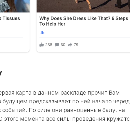
ЛУННЫЙ
ДЕНЬ
24
ЛУННЫЙ
ДЕНЬ
25
ЛУННЫЙ
ДЕНЬ
26
у
ЛУННЫЙ
ДЕНЬ
27
ЛУННЫЙ
рвая карта в данном раскладе прочит Вам
ДЕНЬ
 о будущем предсказывает по ней начало чере
28
событий. По силе они равноценные балу, на
ЛУННЫЙ
С этого момента все силы проведения кружатс
ДЕНЬ
29