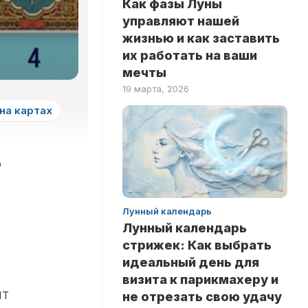
Как фазы Луны
ЗДОРОВЬЕ
НА
управляют нашей
ЛОГИКУ
НОВОСТИ
жизнью и как заставить
ТЕСТЫ
их работать на ваши
РИТУАЛЫ
НА
мечты
ЛЮБОВЬ
INSTANT
19 марта, 2026
ТЕСТЫ
на картах
НА
ЭРУДИЦИЮ
ТЕСТЫ
о
ПО
ЗНАМЕНИТОСТЯМ
ТЕСТЫ
Лунный календарь
ПО
Лунный календарь
КНИГАМ
стрижек: Как выбрать
ТЕСТЫ
идеальный день для
ПО
визита к парикмахеру и
НАУКАМ
ят
не отрезать свою удачу
ТЕСТЫ