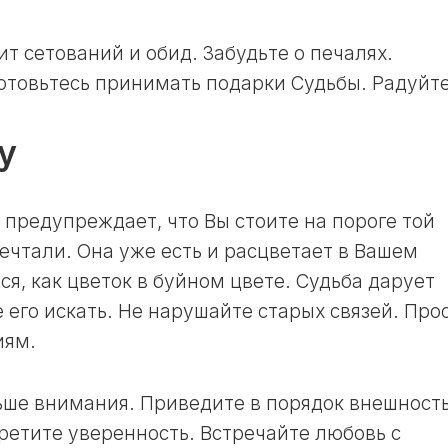
ЛУННЫЙ
ДЕНЬ
ит сетований и обид. Забудьте о печалях.
30
Готовьтесь принимать подарки Судьбы. Радуйте
ЛУННЫЙ
ДЕНЬ
у
 предупреждает, что Вы стоите на пороге той
ечтали. Она уже есть и расцветает в Вашем
ся, как цветок в буйном цвете. Судьба дарует
е его искать. Не нарушайте старых связей. Про
иям.
ьше внимания. Приведите в порядок внешность
ретите уверенность. Встречайте любовь с