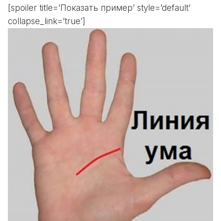
[spoiler title=’Показать пример’ style=’default’
collapse_link=’true’]