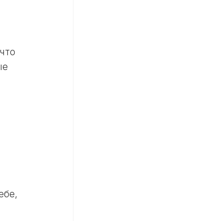
что
ые
ебе,