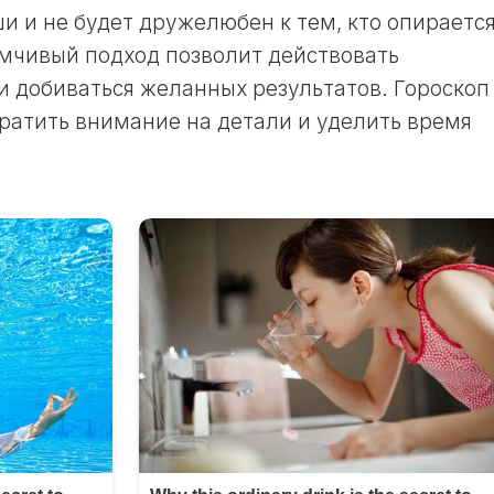
и и не будет дружелюбен к тем, кто опирается
ЛУННЫЙ
ДЕНЬ
мчивый подход позволит действовать
24
 добиваться желанных результатов. Гороскоп
ЛУННЫЙ
братить внимание на детали и уделить время
ДЕНЬ
25
ЛУННЫЙ
ДЕНЬ
26
ЛУННЫЙ
ДЕНЬ
27
ЛУННЫЙ
ДЕНЬ
28
ЛУННЫЙ
ДЕНЬ
29