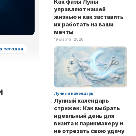
Как фазы Луны
ЗДОРОВЬЕ
НА
управляют нашей
ЛОГИКУ
НОВОСТИ
жизнью и как заставить
ТЕСТЫ
их работать на ваши
РИТУАЛЫ
НА
мечты
ЛЮБОВЬ
INSTANT
19 марта, 2026
ТЕСТЫ
а сегодня
НА
ЭРУДИЦИЮ
ТЕСТЫ
ПО
ЗНАМЕНИТОСТЯМ
и
ТЕСТЫ
Лунный календарь
ПО
Лунный календарь
КНИГАМ
стрижек: Как выбрать
ТЕСТЫ
идеальный день для
ПО
визита к парикмахеру и
НАУКАМ
не отрезать свою удачу
ТЕСТЫ