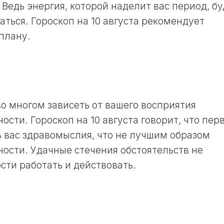
17
Ведь энергия, которой наделит вас период, бу
И
ЛУННЫЙ
ОГОРОДНИКА
ться. Гороскоп на 10 августа рекомендует
ДЕНЬ
В
плану.
18
НЕДЕЛЮ
ЛУННЫЙ
ЛУННЫЙ
ДЕНЬ
КАЛЕНДАРЬ
19
СТРИЖЕК
ЛУННЫЙ
В
ДЕНЬ
ГОД
во многом зависеть от вашего восприятия
20
ЛУННЫЙ
сти. Гороскоп на 10 августа говорит, что пер
ЛУННЫЙ
КАЛЕНДАРЬ
ДЕНЬ
СТРИЖЕК
ь вас здравомыслия, что не лучшим образом
В
ности. Удачные стечения обстоятельств не
21
МЕСЯЦ
ЛУННЫЙ
сти работать и действовать.
ДЕНЬ
ЛУННЫЙ
КАЛЕНДАРЬ
22
СТРИЖЕК
ЛУННЫЙ
В
ДЕНЬ
НЕДЕЛЮ
23