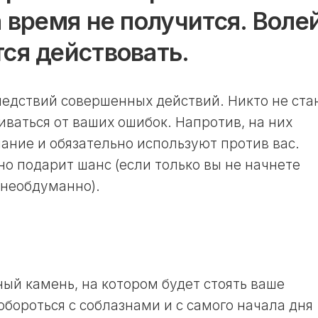
ОКРАСКИ
11
а время не получится. Воле
ВОЛОС
ЛУННЫЙ
В
ДЕНЬ
ся действовать.
НЕДЕЛЮ
12
ЛУННЫЙ
ЛУННЫЙ
КАЛЕНДАРЬ
ДЕНЬ
САДОВОДА
следствий совершенных действий. Никто не ста
13
И
иваться от ваших ошибок. Напротив, на них
ЛУННЫЙ
ОГОРОДНИКА
ДЕНЬ
В
ание и обязательно используют против вас.
ГОД
14
но подарит шанс (если только вы не начнете
ЛУННЫЙ
ЛУННЫЙ
 необдуманно).
ДЕНЬ
КАЛЕНДАРЬ
САДОВОДА
15
И
ЛУННЫЙ
ОГОРОДНИКА
ДЕНЬ
В
МЕСЯЦ
16
ЛУННЫЙ
ный камень, на котором будет стоять ваше
ЛУННЫЙ
ДЕНЬ
КАЛЕНДАРЬ
обороться с соблазнами и с самого начала дня
САДОВОДА