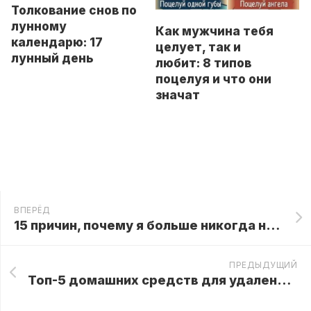
Толкование снов по
лунному
Как мужчина тебя
календарю: 17
целует, так и
лунный день
любит: 8 типов
поцелуя и что они
значат
ВПЕРЁД
15 причин, почему я больше никогда не поеду в плацкартном вагоне!
ПРЕДЫДУЩИЙ
Топ-5 домашних средств для удаления кожных папиллом