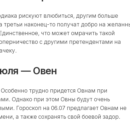
ОКРАСКИ
11
ВОЛОС
ЛУННЫЙ
В
ДЕНЬ
одиака рискуют влюбиться, другим больше
НЕДЕЛЮ
12
 а третьи наконец-то получат добро на желанн
ЛУННЫЙ
ЛУННЫЙ
 Единственное, что может омрачить такой
КАЛЕНДАРЬ
ДЕНЬ
САДОВОДА
соперничество с другими претендентами на
13
И
ачеку.
ЛУННЫЙ
ОГОРОДНИКА
ДЕНЬ
В
ГОД
14
июля — Овен
ЛУННЫЙ
ЛУННЫЙ
ДЕНЬ
КАЛЕНДАРЬ
САДОВОДА
15
 Особенно трудно придется Овнам при
И
ЛУННЫЙ
ОГОРОДНИКА
ми. Однако при этом Овны будут очень
ДЕНЬ
В
ыми. Гороскоп на 06.07 предлагает Овнам не
МЕСЯЦ
16
ЛУННЫЙ
ени, а также сохранять свой боевой задор.
ЛУННЫЙ
ДЕНЬ
КАЛЕНДАРЬ
САДОВОДА