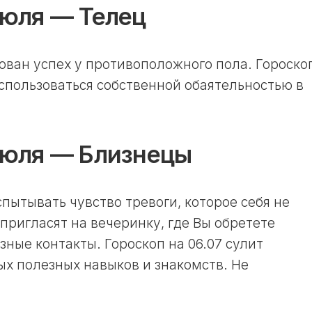
17
июля — Телец
И
ЛУННЫЙ
ОГОРОДНИКА
ДЕНЬ
В
18
НЕДЕЛЮ
ован успех у противоположного пола. Гороско
ЛУННЫЙ
ЛУННЫЙ
ДЕНЬ
оспользоваться собственной обаятельностью в
КАЛЕНДАРЬ
19
СТРИЖЕК
ЛУННЫЙ
В
ДЕНЬ
ГОД
 июля — Близнецы
20
ЛУННЫЙ
ЛУННЫЙ
КАЛЕНДАРЬ
ДЕНЬ
СТРИЖЕК
В
пытывать чувство тревоги, которое себя не
21
МЕСЯЦ
пригласят на вечеринку, где Вы обретете
ЛУННЫЙ
ДЕНЬ
ЛУННЫЙ
ные контакты. Гороскоп на 06.07 сулит
КАЛЕНДАРЬ
22
х полезных навыков и знакомств. Не
СТРИЖЕК
ЛУННЫЙ
В
ДЕНЬ
НЕДЕЛЮ
23