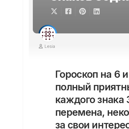
Lesia
Гороскоп на 6 
полный приятны
каждого знака 
перемена, нек
за свои интере