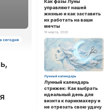
Как фазы Луны
ЗДОРОВЬЕ
НА
управляют нашей
ЛОГИКУ
НОВОСТИ
жизнью и как заставить
ТЕСТЫ
их работать на ваши
РИТУАЛЫ
НА
мечты
ЛЮБОВЬ
INSTANT
19 марта, 2026
ТЕСТЫ
а сегодня
НА
ЭРУДИЦИЮ
ТЕСТЫ
ПО
ь,
ЗНАМЕНИТОСТЯМ
ТЕСТЫ
Лунный календарь
ПО
Лунный календарь
КНИГАМ
стрижек: Как выбрать
ТЕСТЫ
ся
идеальный день для
ПО
визита к парикмахеру и
НАУКАМ
не отрезать свою удачу
ТЕСТЫ