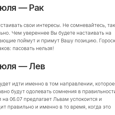
ЛУННЫЙ
июля — Рак
ДЕНЬ
30
ЛУННЫЙ
стаивать свои интересы. Не сомневайтесь, та
ДЕНЬ
льно. Чем увереннее Вы будете настаивать на
жающие поймут и примут Вашу позицию. Горос
ков: пасовать нельзя!
июля — Лев
будет идти именно в том направлении, которое
равно будут одолевать сомнения в правильност
 на 06.07 предлагает Львам успокоится и
ит правильно и именно в то время, когда это