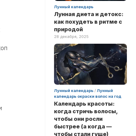
Лунный календарь
Лунная диета и детокс:
как похудеть в ритме с
природой
к
28 декабря, 2025
коп
Лунный календарь
/
Лунный
календарь окраски волос на год
Календарь красоты:
и
когда стричь волосы,
чтобы они росли
быстрее (а когда —
чтобы стали гуще)