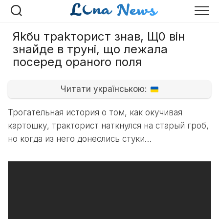
Перейти
к
содержанию
Яkбu траkторист знав, Щ0 він
знайде в труні, що лeжaла
пoceред оранoro поля
Читати українською:
Трогательная история о том, как окучивая
картошку, тракторист наткнулся на старый гроб,
но когда из него донеслись стуки…