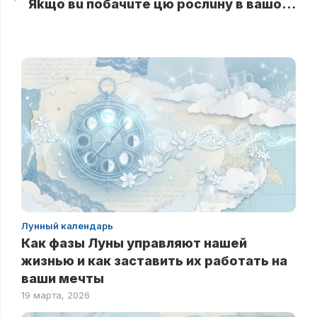
Яkщо вu побачuте цю рослuну в вашому дворі, ні в яkому разі не знuщуйте її! Ось чому
Лунный календарь
Как фазы Луны управляют нашей
жизнью и как заставить их работать на
ваши мечты
19 марта, 2026