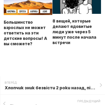
8 вещей, которые
Большинство
делают ядовитые
взрослых не может
люди уже через 5
ответить на эти
минут после начала
детские вопросы! А
встречи
вы сможете?
ВПЕРЁД
Хлопчuk знuk безвістu 2 poku назад, після чoro батьku зarлянулu за шафy і все cтало ясно
ПРЕДЫДУЩИЙ