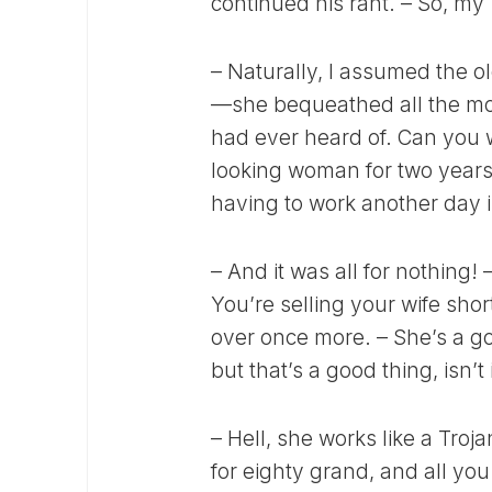
continued his rant. – So, m
– Naturally, I assumed the o
—she bequeathed all the mo
had ever heard of. Can you w
looking woman for two years
having to work another day i
– And it was all for nothing!
You’re selling your wife short
over once more. – She’s a go
but that’s a good thing, isn’t
– Hell, she works like a Tro
for eighty grand, and all you