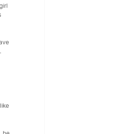
irl
s
have
.
n
like
, he