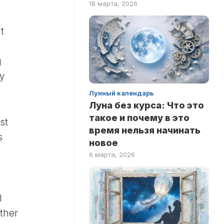
18 марта, 2026
ПО
ФИЛЬМАМ
t
g
ly
Лунный календарь
Луна без курса: Что это
такое и почему в это
st
время нельзя начинать
s
новое
6 марта, 2026
I
ther