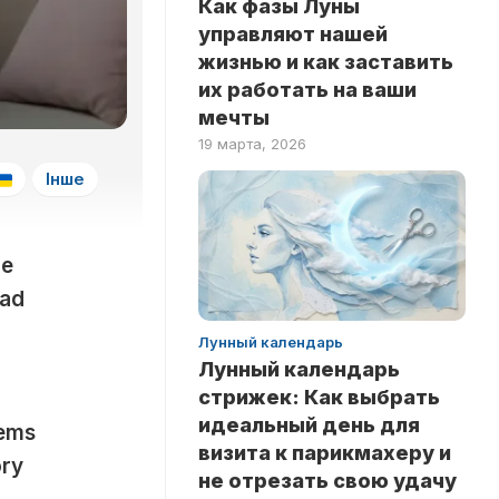
Как фазы Луны
ЗДОРОВЬЕ
НА
управляют нашей
ЛОГИКУ
НОВОСТИ
жизнью и как заставить
ТЕСТЫ
их работать на ваши
РИТУАЛЫ
НА
мечты
ЛЮБОВЬ
INSTANT
19 марта, 2026
ТЕСТЫ
Інше
НА
ЭРУДИЦИЮ
ТЕСТЫ
he
ПО
ЗНАМЕНИТОСТЯМ
had
ТЕСТЫ
Лунный календарь
ПО
Лунный календарь
КНИГАМ
стрижек: Как выбрать
ТЕСТЫ
идеальный день для
lems
ПО
визита к парикмахеру и
НАУКАМ
ory
не отрезать свою удачу
ТЕСТЫ