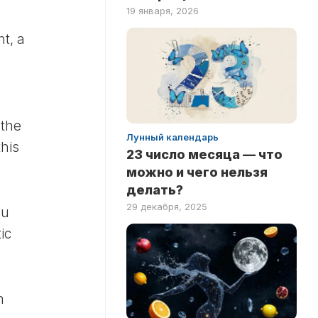
19 января, 2026
ht, a
 the
Лунный календарь
this
23 число месяца — что
можно и чего нельзя
делать?
29 декабря, 2025
ou
ic
n