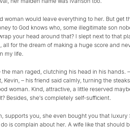
y Val, her maiden name was Ivanson too.
ЛУННЫЙ
ДЕНЬ
ld woman would leave everything to her. But get th
30
ЛУННЫЙ
ney to God knows who, some illegitimate son no
ДЕНЬ
rap your head around that? I slept next to that pl
, all for the dream of making a huge score and ne
n my life.
 – the man raged, clutching his head in his hands. 
, Kevin, – his friend said calmly, turning the steaks
od woman. Kind, attractive, a little reserved mayb
 it? Besides, she’s completely self-sufficient.
jan, supports you, she even bought you that luxury
 do is complain about her. A wife like that should 