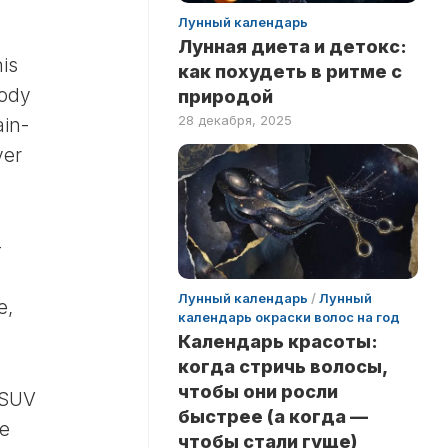
Лунный календарь
Лунная диета и детокс:
is
как похудеть в ритме с
body
природой
28 декабря, 2025
ain-
ver
–
Лунный календарь
/
Лунный
e,
календарь окраски волос на год
Календарь красоты:
когда стричь волосы,
чтобы они росли
 SUV
быстрее (а когда —
be
чтобы стали гуще)