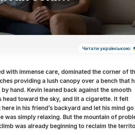
СНА
5
НА
МЕСЯЦ
ЛУННЫЙ
СНЫ
СЬОГОДНІ
ДЕНЬ
ЛУННЫЙ
ПО
ЛЮБОВНЫЙ
КАЛЕНДАРЬ
ЧИСЛАМ
6
ГОРОСКОП
В
МЕСЯЦА
ЛУННЫЙ
НА
НЕДЕЛЮ
ДЕНЬ
СОННИК
ЛУНУ
ЛУННЫЙ
КАЖДЫЙ
7
ЛЮБОВНЫЙ
Читати українською:
КАЛЕНДАРЬ
ДЕНЬ
ЛУННЫЙ
ГОРОСКОП
ОКРАС
ДЕНЬ
НА
ВОЛОС
ЛУНУ
НА
8
ted with immense care, dominated the corner of t
ГОД
ЛУННЫЙ
nches providing a lush canopy over a bench that 
ДЕНЬ
ЛУННЫЙ
by hand. Kevin leaned back against the smooth
КАЛЕНДАРЬ
9
ОКРАСКИ
 head toward the sky, and lit a cigarette. It felt
ЛУННЫЙ
ВОЛОС
ДЕНЬ
t here in his friend’s backyard and let his mind go
В
МЕСЯЦ
10
e was simply relaxing. But the mountain of prob
ЛУННЫЙ
ЛУННЫЙ
limb was already beginning to reclaim the territ
ДЕНЬ
КАЛЕНДАРЬ