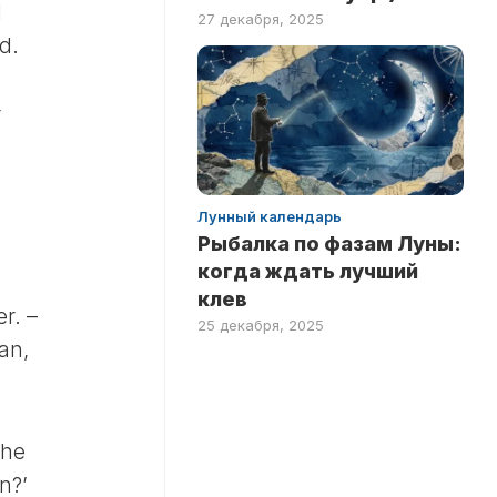
d
27 декабря, 2025
d.
r
Лунный календарь
Рыбалка по фазам Луны:
когда ждать лучший
клев
er. –
25 декабря, 2025
an,
she
n?’