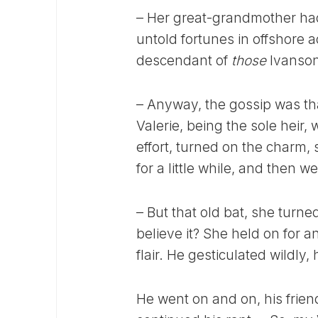
– Her great-grandmother ha
untold fortunes in offshore a
descendant of
those
Ivansons
– Anyway, the gossip was tha
Valerie, being the sole heir, 
effort, turned on the charm, s
for a little while, and then w
– But that old bat, she turn
believe it? She held on for 
flair. He gesticulated wildly,
He went on and on, his friend