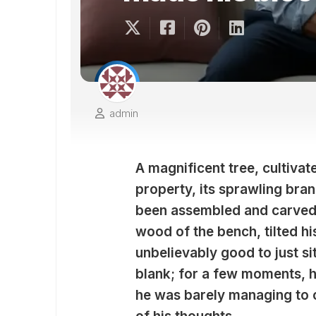
admin
A magnificent tree, cultiva
property, its sprawling bra
been assembled and carved 
wood of the bench, tilted his
unbelievably good to just si
blank; for a few moments, h
he was barely managing to c