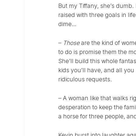
But my Tiffany, she’s dumb. 
raised with three goals in lif
dime…
–
Those
are the kind of women
to do is promise them the mo
She’ll build this whole fant
kids you’ll have, and all yo
ridiculous requests.
– A woman like that walks rig
desperation to keep the famil
a horse for three people, and
Kevin burst into laughter ag