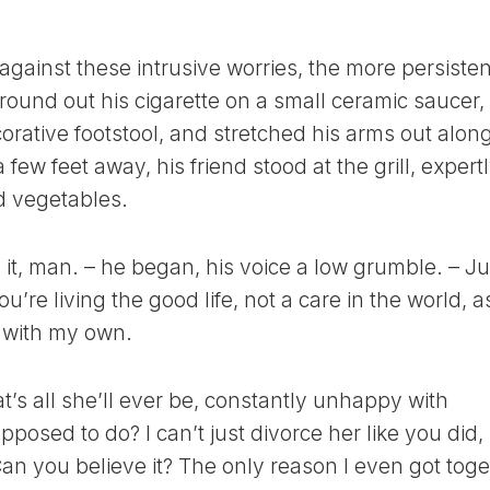
ОКРАСКИ
11
ВОЛОС
ЛУННЫЙ
В
ДЕНЬ
ainst these intrusive worries, the more persisten
НЕДЕЛЮ
12
ound out his cigarette on a small ceramic saucer,
ЛУННЫЙ
ЛУННЫЙ
КАЛЕНДАРЬ
orative footstool, and stretched his arms out alon
ДЕНЬ
САДОВОДА
few feet away, his friend stood at the grill, expert
13
И
ЛУННЫЙ
ОГОРОДНИКА
d vegetables.
ДЕНЬ
В
ГОД
14
d it, man. – he began, his voice a low grumble. – Ju
ЛУННЫЙ
ЛУННЫЙ
ДЕНЬ
re living the good life, not a care in the world, a
КАЛЕНДАРЬ
САДОВОДА
d with my own.
15
И
ЛУННЫЙ
ОГОРОДНИКА
ДЕНЬ
В
t’s all she’ll ever be, constantly unhappy with
МЕСЯЦ
16
posed to do? I can’t just divorce her like you did, 
ЛУННЫЙ
ЛУННЫЙ
ДЕНЬ
an you believe it? The only reason I even got toge
КАЛЕНДАРЬ
САДОВОДА