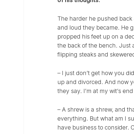
of his thoughts.
The harder he pushed back ag
and loud they became. He gr
propped his feet up on a dec
the back of the bench. Just a 
flipping steaks and skewere
– I just don’t get how you di
up and divorced. And now you’
they say. I’m at my wit’s en
– A shrew is a shrew, and tha
everything. But what am I sup
have business to consider. C