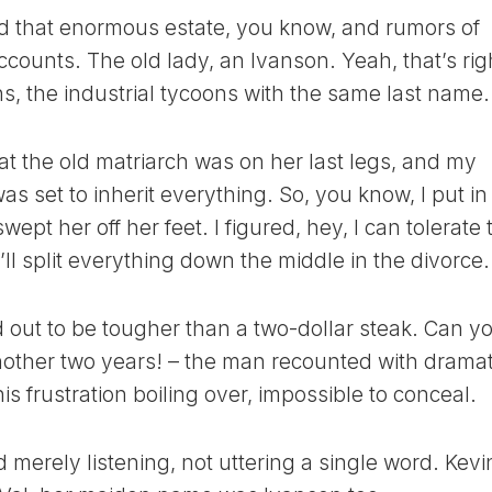
ЛУННЫЙ
d that enormous estate, you know, and rumors of
ДЕНЬ
ccounts. The old lady, an Ivanson. Yeah, that’s rig
24
, the industrial tycoons with the same last name.
ЛУННЫЙ
ДЕНЬ
t the old matriarch was on her last legs, and my
25
ЛУННЫЙ
was set to inherit everything. So, you know, I put in
ДЕНЬ
wept her off her feet. I figured, hey, I can tolerate 
26
e’ll split everything down the middle in the divorce.
ЛУННЫЙ
ДЕНЬ
27
ed out to be tougher than a two-dollar steak. Can y
ЛУННЫЙ
another two years! – the man recounted with dramat
ДЕНЬ
 his frustration boiling over, impossible to conceal.
28
ЛУННЫЙ
ДЕНЬ
 merely listening, not uttering a single word. Kevi
29