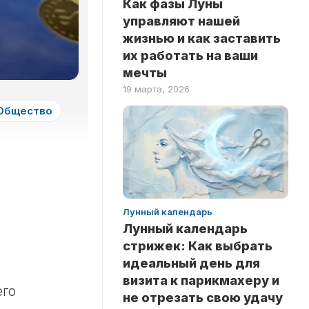
Как фазы Луны
ЗДОРОВЬЕ
НА
управляют нашей
ЛОГИКУ
НОВОСТИ
жизнью и как заставить
ТЕСТЫ
их работать на ваши
РИТУАЛЫ
НА
мечты
ЛЮБОВЬ
INSTANT
19 марта, 2026
ТЕСТЫ
Общество
НА
ЭРУДИЦИЮ
ТЕСТЫ
ПО
ЗНАМЕНИТОСТЯМ
ТЕСТЫ
Лунный календарь
ПО
Лунный календарь
КНИГАМ
стрижек: Как выбрать
ТЕСТЫ
идеальный день для
ПО
визита к парикмахеру и
НАУКАМ
его
не отрезать свою удачу
ТЕСТЫ