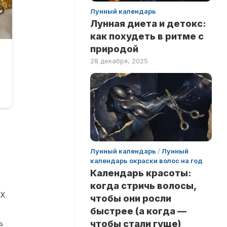
Лунный календарь
Лунная диета и детокс:
как похудеть в ритме с
природой
28 декабря, 2025
Лунный календарь
/
Лунный
календарь окраски волос на год
Календарь красоты:
когда стричь волосы,
х
чтобы они росли
быстрее (а когда —
чтобы стали гуще)
е.