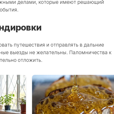
ажными делами, которые имеют решающий
ЛУННЫЙ
события.
ДЕНЬ
24
ЛУННЫЙ
андировки
ДЕНЬ
25
ЛУННЫЙ
вать путешествия и отправлять в дальние
ДЕНЬ
чные выезды не желательны. Паломничества к
26
тельно отложить.
ЛУННЫЙ
ДЕНЬ
27
ЛУННЫЙ
ДЕНЬ
28
ЛУННЫЙ
ДЕНЬ
29