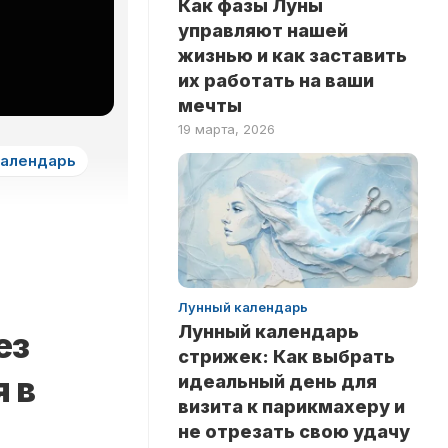
Как фазы Луны
ЗДОРОВЬЕ
НА
управляют нашей
ЛОГИКУ
НОВОСТИ
жизнью и как заставить
ТЕСТЫ
их работать на ваши
РИТУАЛЫ
НА
мечты
ЛЮБОВЬ
INSTANT
19 марта, 2026
ТЕСТЫ
календарь
НА
ЭРУДИЦИЮ
ТЕСТЫ
ПО
ЗНАМЕНИТОСТЯМ
ТЕСТЫ
Лунный календарь
ПО
Лунный календарь
ез
КНИГАМ
стрижек: Как выбрать
ТЕСТЫ
я в
идеальный день для
ПО
визита к парикмахеру и
НАУКАМ
не отрезать свою удачу
ТЕСТЫ