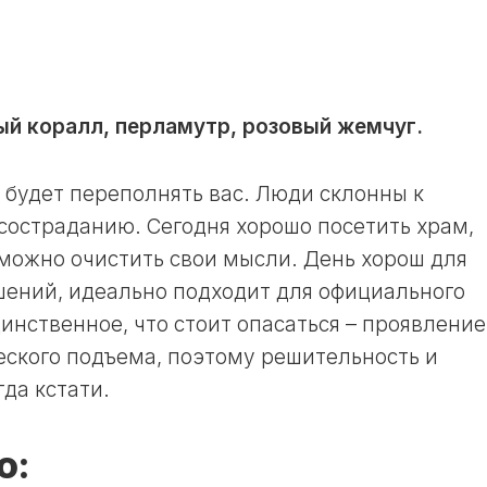
ОКРАСКИ
11
ВОЛОС
ЛУННЫЙ
В
ДЕНЬ
НЕДЕЛЮ
12
ЛУННЫЙ
ЛУННЫЙ
ый коралл, перламутр, розовый жемчуг.
КАЛЕНДАРЬ
ДЕНЬ
САДОВОДА
13
И
ЛУННЫЙ
и будет переполнять вас. Люди склонны к
ОГОРОДНИКА
ДЕНЬ
В
остраданию. Сегодня хорошо посетить храм,
ГОД
14
 можно очистить свои мысли. День хорош для
ЛУННЫЙ
ЛУННЫЙ
ений, идеально подходит для официального
ДЕНЬ
КАЛЕНДАРЬ
САДОВОДА
инственное, что стоит опасаться – проявление
15
И
ЛУННЫЙ
еского подъема, поэтому решительность и
ОГОРОДНИКА
ДЕНЬ
В
гда кстати.
МЕСЯЦ
16
ЛУННЫЙ
ЛУННЫЙ
о:
ДЕНЬ
КАЛЕНДАРЬ
САДОВОДА