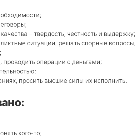
17
И
ЛУННЫЙ
ОГОРОДНИКА
ДЕНЬ
еобходимости;
В
еговоры;
18
НЕДЕЛЮ
ЛУННЫЙ
качества – твердость, честность и выдержку;
ЛУННЫЙ
ДЕНЬ
КАЛЕНДАРЬ
фликтные ситуации, решать спорные вопросы,
19
СТРИЖЕК
;
ЛУННЫЙ
В
ДЕНЬ
ГОД
, проводить операции с деньгами;
20
тельностью;
ЛУННЫЙ
ЛУННЫЙ
КАЛЕНДАРЬ
аниях, просить высшие силы их исполнить.
ДЕНЬ
СТРИЖЕК
В
21
МЕСЯЦ
ано:
ЛУННЫЙ
ДЕНЬ
ЛУННЫЙ
КАЛЕНДАРЬ
22
СТРИЖЕК
ЛУННЫЙ
В
ДЕНЬ
НЕДЕЛЮ
онять кого-то;
23