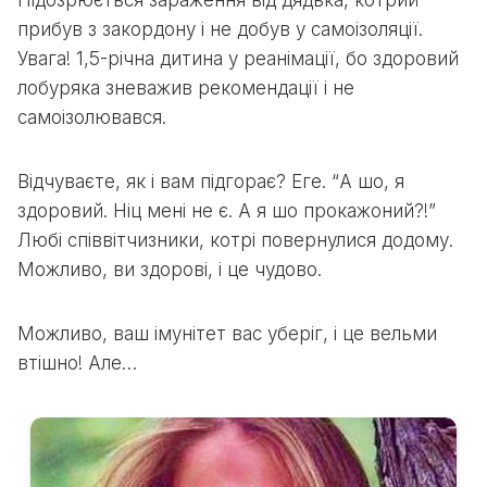
прибув з закордону і не добув у самоізоляції.
Увага! 1,5-річна дитина у реанімації, бо здоровий
лобуряка зневажив рекомендації і не
самоізолювався.
Відчуваєте, як і вам підгорає? Еге. “А шо, я
здоровий. Ніц мені не є. А я шо прокажоний?!”
Любі співвітчизники, котрі повернулися додому.
Можливо, ви здорові, і це чудово.
Можливо, ваш імунітет вас уберіг, і це вельми
втішно! Але…