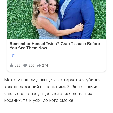
Може у вашому тілі ще квартирується убивця,
холоднокровний і… невидимий. Він терпляче
чекає свого часу, щоб дістатися до ваших
коханих, та й усіх, до кого зможе.