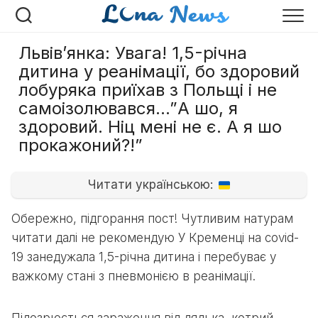
Перейти
к
содержанию
Львів’янка: Увага! 1,5-річна
дитина у реанімації, бо здоровий
лобуряка приїхав з Польщі і не
самоізолювався…”А шо, я
здоровий. Ніц мені не є. А я шо
прокажоний?!”
Читати українською:
Обережно, підгорання пост! Чутливим натурам
читати далі не рекомендую У Кременці на covid-
19 занедужала 1,5-річна дитина і перебуває у
важкому стані з пневмонією в реанімації.
Підозрюється зараження від дядька, котрий