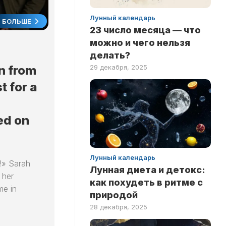
Лунный календарь
БОЛЬШЕ
23 число месяца — что
можно и чего нельзя
делать?
n from
29 декабря, 2025
t for a
ed on
Лунный календарь
!» Sarah
Лунная диета и детокс:
 her
как похудеть в ритме с
me in
природой
28 декабря, 2025