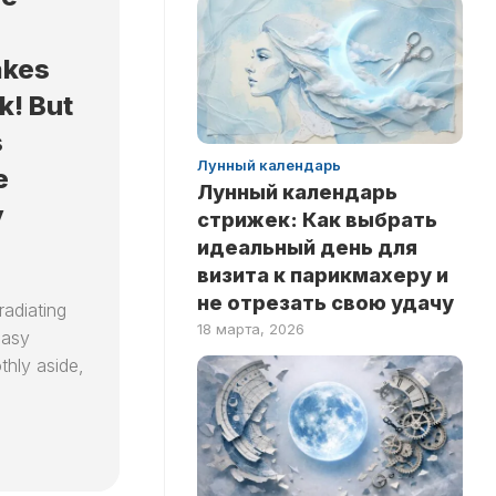
ЗДОРОВЬЕ
НА
ЛОГИКУ
НОВОСТИ
akes
ТЕСТЫ
РИТУАЛЫ
k! But
НА
ЛЮБОВЬ
INSTANT
s
ТЕСТЫ
Лунный календарь
e
НА
Лунный календарь
ЭРУДИЦИЮ
y
стрижек: Как выбрать
ТЕСТЫ
идеальный день для
ПО
визита к парикмахеру и
ЗНАМЕНИТОСТЯМ
не отрезать свою удачу
adiating
ТЕСТЫ
18 марта, 2026
easy
ПО
thly aside,
КНИГАМ
ТЕСТЫ
ПО
НАУКАМ
ТЕСТЫ