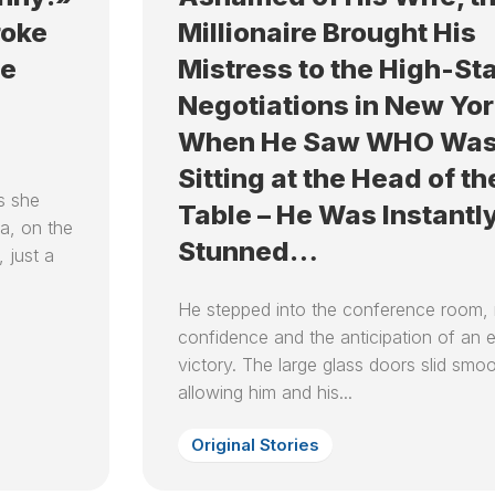
СНА
5
НА
МЕСЯЦ
roke
Millionaire Brought His
ЛУННЫЙ
СНЫ
СЬОГОДНІ
ДЕНЬ
ЛУННЫЙ
ПО
ne
Mistress to the High-St
ЛЮБОВНЫЙ
КАЛЕНДАРЬ
ЧИСЛАМ
6
ГОРОСКОП
В
Negotiations in New Yor
МЕСЯЦА
ЛУННЫЙ
НА
НЕДЕЛЮ
When He Saw WHO Wa
ДЕНЬ
СОННИК
ЛУНУ
ЛУННЫЙ
КАЖДЫЙ
Sitting at the Head of th
7
ЛЮБОВНЫЙ
КАЛЕНДАРЬ
ДЕНЬ
ЛУННЫЙ
ГОРОСКОП
s she
ОКРАС
Table – He Was Instantl
ДЕНЬ
НА
ВОЛОС
va, on the
ЛУНУ
Stunned…
НА
 just a
8
ГОД
ЛУННЫЙ
ДЕНЬ
ЛУННЫЙ
He stepped into the conference room, r
КАЛЕНДАРЬ
confidence and the anticipation of an 
9
ОКРАСКИ
ЛУННЫЙ
victory. The large glass doors slid smoo
ВОЛОС
ДЕНЬ
allowing him and his...
В
МЕСЯЦ
10
ЛУННЫЙ
Original Stories
ЛУННЫЙ
ДЕНЬ
КАЛЕНДАРЬ