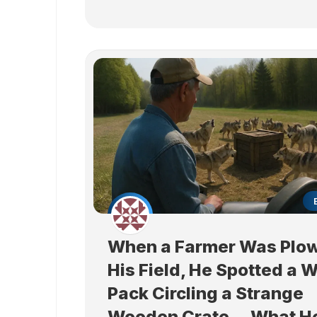
When a Farmer Was Plo
His Field, He Spotted a W
Pack Circling a Strange
Wooden Crate… What H