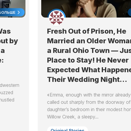
ЛУННЫЙ
ДЕНЬ
БОЛЬШЕ
24
ЛУННЫЙ
 Was
Fresh Out of Prison, He
ДЕНЬ
but by
Married an Older Woma
25
ЛУННЫЙ
 a
a Rural Ohio Town — Jus
ДЕНЬ
e:
Place to Stay! He Never
26
Expected What Happen
ЛУННЫЙ
ДЕНЬ
Their Wedding Night…
Midwestern
27
ЛУННЫЙ
 buzzed
«Emma, enough with the mirror already
ДЕНЬ
hustled
called out sharply from the doorway of
28
daughter’s bedroom in their modest ho
ЛУННЫЙ
Willow Creek, a sleepy...
ДЕНЬ
29
Original Stories