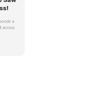
ss!
 woods a
l across