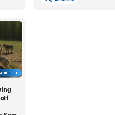
ЛУННЫЙ
ДЕНЬ
30
ЛУННЫЙ
ДЕНЬ
БОЛЬШЕ
wing
olf
e Saw