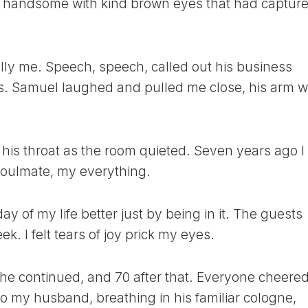
and handsome with kind brown eyes that had captur
ЛУННЫЙ
ДЕНЬ
30
ЛУННЫЙ
lly me. Speech, speech, called out his business
ДЕНЬ
ass. Samuel laughed and pulled me close, his arm 
ed his throat as the room quieted. Seven years ago I
soulmate, my everything.
 of my life better just by being in it. The guests
. I felt tears of joy prick my eyes.
 he continued, and 70 after that. Everyone cheere
to my husband, breathing in his familiar cologne,