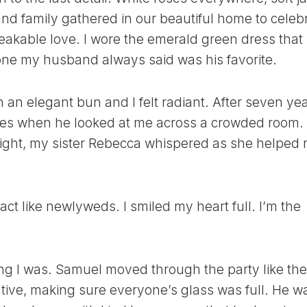
ЛУННЫЙ
 and family gathered in our beautiful home to celeb
ДЕНЬ
eakable love. I wore the emerald green dress that
24
ne my husband always said was his favorite.
ЛУННЫЙ
ДЕНЬ
25
 an elegant bun and I felt radiant. After seven ye
ЛУННЫЙ
erflies when he looked at me across a crowded room.
ДЕНЬ
night, my sister Rebecca whispered as she helped
26
ЛУННЫЙ
ДЕНЬ
27
act like newlyweds. I smiled my heart full. I’m the
ЛУННЫЙ
ДЕНЬ
28
ЛУННЫЙ
ng I was. Samuel moved through the party like the
ДЕНЬ
ntive, making sure everyone’s glass was full. He w
29