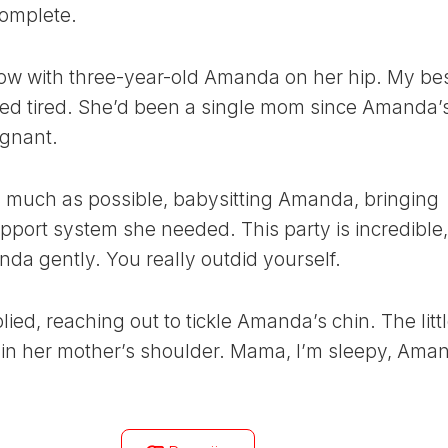
complete.
ow with three-year-old Amanda on her hip. My be
oked tired. She’d been a single mom since Amanda’
egnant.
as much as possible, babysitting Amanda, bringing
pport system she needed. This party is incredible,
da gently. You really outdid yourself.
eplied, reaching out to tickle Amanda’s chin. The litt
e in her mother’s shoulder. Mama, I’m sleepy, Ama