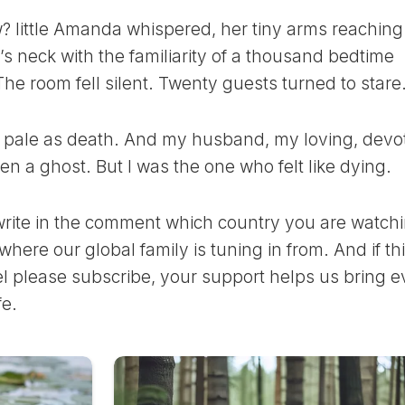
ОКРАСКИ
11
ВОЛОС
ЛУННЫЙ
 little Amanda whispered, her tiny arms reaching
В
ДЕНЬ
 neck with the familiarity of a thousand bedtime
НЕДЕЛЮ
12
The room fell silent. Twenty guests turned to stare
ЛУННЫЙ
ЛУННЫЙ
КАЛЕНДАРЬ
ДЕНЬ
САДОВОДА
t pale as death. And my husband, my loving, devo
13
И
ЛУННЫЙ
ОГОРОДНИКА
en a ghost. But I was the one who felt like dying.
ДЕНЬ
В
ГОД
14
write in the comment which country you are watch
ЛУННЫЙ
ЛУННЫЙ
ДЕНЬ
КАЛЕНДАРЬ
here our global family is tuning in from. And if thi
САДОВОДА
15
nel please subscribe, your support helps us bring 
И
ЛУННЫЙ
ОГОРОДНИКА
fe.
ДЕНЬ
В
МЕСЯЦ
16
ЛУННЫЙ
ЛУННЫЙ
ДЕНЬ
КАЛЕНДАРЬ
САДОВОДА