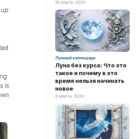
18 марта, 2026
ПО
 up
ФИЛЬМАМ
.
ted
Лунный календарь
Луна без курса: Что это
такое и почему в это
ing
время нельзя начинать
s is
новое
even
6 марта, 2026