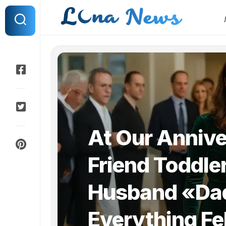
Перейти
к
содержанию
At Our Annive
Friend Toddle
Husband «D
Everything Fe