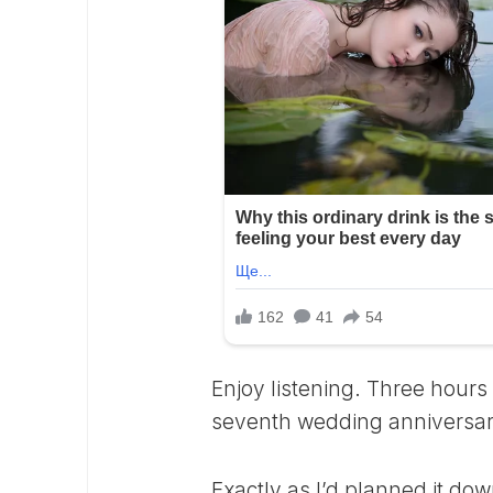
Enjoy listening. Three hours
seventh wedding anniversary
Exactly as I’d planned it dow