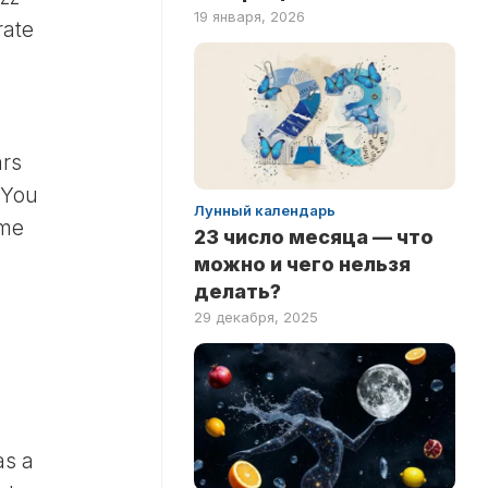
19 января, 2026
rate
ars
 You
Лунный календарь
 me
23 число месяца — что
можно и чего нельзя
делать?
29 декабря, 2025
as a