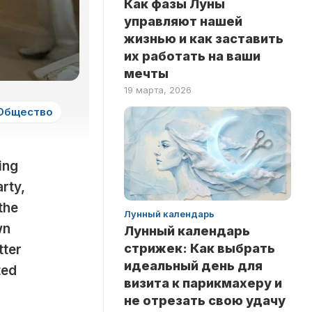
Как фазы Луны
ЗДОРОВЬЕ
НА
управляют нашей
ЛОГИКУ
НОВОСТИ
жизнью и как заставить
ТЕСТЫ
их работать на ваши
РИТУАЛЫ
НА
мечты
ЛЮБОВЬ
INSTANT
19 марта, 2026
ТЕСТЫ
Общество
НА
ЭРУДИЦИЮ
ТЕСТЫ
ing
ПО
ЗНАМЕНИТОСТЯМ
rty,
ТЕСТЫ
 the
Лунный календарь
ПО
wn
Лунный календарь
КНИГАМ
стрижек: Как выбрать
tter
ТЕСТЫ
идеальный день для
ted
ПО
визита к парикмахеру и
НАУКАМ
не отрезать свою удачу
ТЕСТЫ