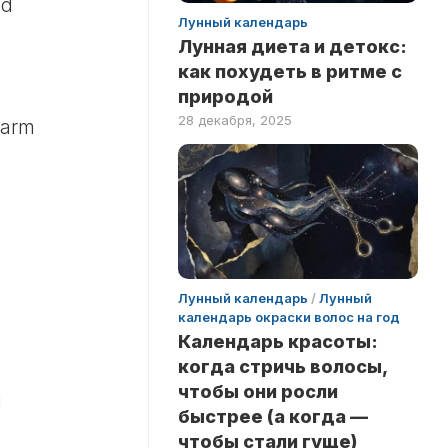
ed
Лунный календарь
Лунная диета и детокс:
как похудеть в ритме с
природой
28 декабря, 2025
warm
Лунный календарь
/
Лунный
календарь окраски волос на год
Календарь красоты:
когда стричь волосы,
чтобы они росли
d
быстрее (а когда —
чтобы стали гуще)