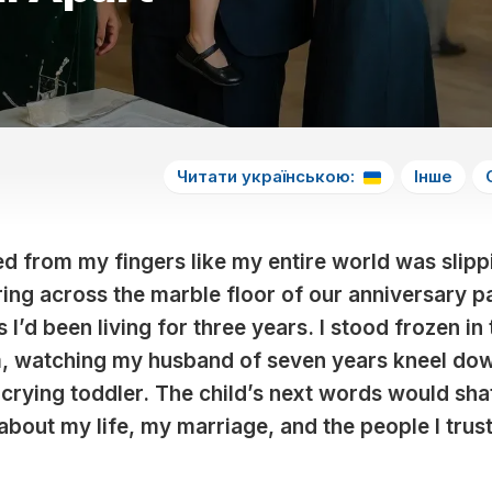
СНА
5
НА
МЕСЯЦ
ЛУННЫЙ
СНЫ
СЬОГОДНІ
ДЕНЬ
ЛУННЫЙ
ПО
ЛЮБОВНЫЙ
КАЛЕНДАРЬ
ЧИСЛАМ
6
ГОРОСКОП
В
МЕСЯЦА
ЛУННЫЙ
НА
НЕДЕЛЮ
ДЕНЬ
СОННИК
ЛУНУ
ЛУННЫЙ
КАЖДЫЙ
7
ЛЮБОВНЫЙ
Читати українською:
Інше
КАЛЕНДАРЬ
ДЕНЬ
ЛУННЫЙ
ГОРОСКОП
ОКРАС
ДЕНЬ
НА
ВОЛОС
ЛУНУ
НА
8
 from my fingers like my entire world was slipp
ГОД
ЛУННЫЙ
ing across the marble floor of our anniversary pa
ДЕНЬ
ЛУННЫЙ
s I’d been living for three years. I stood frozen in
КАЛЕНДАРЬ
9
ОКРАСКИ
m, watching my husband of seven years kneel do
ЛУННЫЙ
ВОЛОС
ДЕНЬ
 crying toddler. The child’s next words would sha
В
МЕСЯЦ
10
about my life, my marriage, and the people I trus
ЛУННЫЙ
ЛУННЫЙ
ДЕНЬ
КАЛЕНДАРЬ