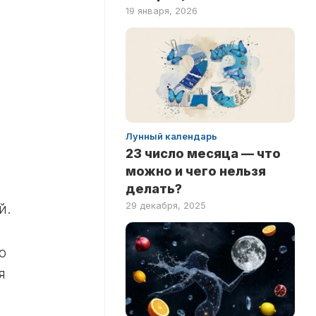
19 января, 2026
Лунный календарь
23 число месяца — что
можно и чего нельзя
делать?
29 декабря, 2025
й.
о
я