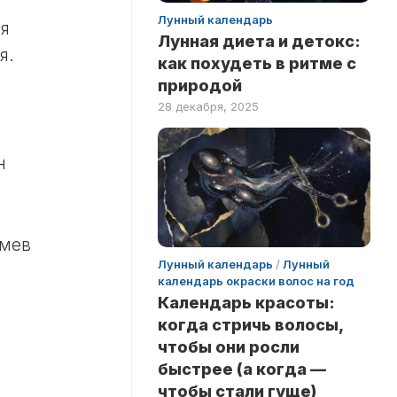
Лунный календарь
 я
Лунная диета и детокс:
я.
как похудеть в ритме с
природой
28 декабря, 2025
н
умев
Лунный календарь
/
Лунный
календарь окраски волос на год
Календарь красоты:
когда стричь волосы,
чтобы они росли
быстрее (а когда —
чтобы стали гуще)