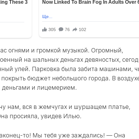
17
И
ЛУННЫЙ
ОГОРОДНИКА
ДЕНЬ
В
18
НЕДЕЛЮ
ЛУННЫЙ
ЛУННЫЙ
ДЕНЬ
КАЛЕНДАРЬ
19
СТРИЖЕК
ас огнями и громкой музыкой. Огромный,
ЛУННЫЙ
В
ДЕНЬ
роенный на шальных деньгах девяностых, сегод
ГОД
ный улей. Парковка была забита машинами, ч
20
ЛУННЫЙ
ЛУННЫЙ
КАЛЕНДАРЬ
 покрыть бюджет небольшого города. В воздух
ДЕНЬ
СТРИЖЕК
 деньгами и лицемерием.
В
21
МЕСЯЦ
ЛУННЫЙ
ДЕНЬ
ЛУННЫЙ
чу нам, вся в жемчугах и шуршащем платье,
КАЛЕНДАРЬ
22
на просияла, увидев Илью.
СТРИЖЕК
ЛУННЫЙ
В
ДЕНЬ
НЕДЕЛЮ
конец-то! Мы тебя уже заждались! — Она
23