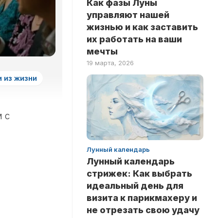
Как фазы Луны
ЗДОРОВЬЕ
НА
управляют нашей
ЛОГИКУ
НОВОСТИ
жизнью и как заставить
ТЕСТЫ
их работать на ваши
РИТУАЛЫ
НА
мечты
ЛЮБОВЬ
INSTANT
19 марта, 2026
ТЕСТЫ
 из жизни
НА
ЭРУДИЦИЮ
ТЕСТЫ
м с
ПО
ЗНАМЕНИТОСТЯМ
ТЕСТЫ
Лунный календарь
ПО
Лунный календарь
КНИГАМ
стрижек: Как выбрать
ТЕСТЫ
идеальный день для
ПО
визита к парикмахеру и
НАУКАМ
не отрезать свою удачу
ТЕСТЫ