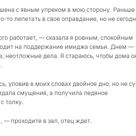
ЛУННЫЙ
шена с явным упреком в мою сторону. Раньше
ДЕНЬ
о-то лепетать в свое оправдание, но не сегодн
30
ЛУННЫЙ
ДЕНЬ
го работает, — сказала я ровным, спокойным
уходит на поддержание имиджа семьи. Днем —
е, неотложные дела. Я стараюсь, чтобы дома о
.
ь, уловив в моих словах двойное дно, но не с
жидала смущения, а получила ледяное
с толку.
 — проходите в зал, отец ждет.