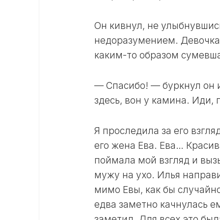
Он кивнул, не улыбнувшис
недоразумением. Девочка и
каким-то образом сумевша
— Спасибо! — буркнул он и
здесь, вон у камина. Иди,
Я проследила за его взгля
его жена Ева. Ева… Красив
поймала мой взгляд и выз
мужу на ухо. Илья направил
мимо Евы, как бы случайно
едва заметно качнулась ем
заметил. Для всех это был