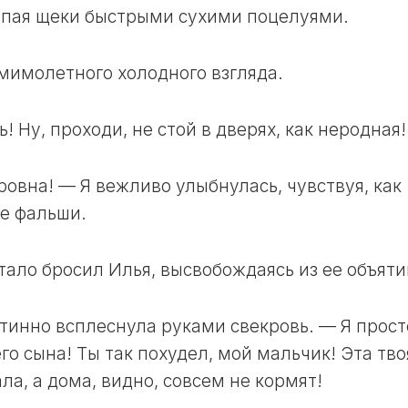
сыпая щеки быстрыми сухими поцелуями.
ЛУННЫЙ
ДЕНЬ
24
мимолетного холодного взгляда.
ЛУННЫЙ
ДЕНЬ
! Ну, проходи, не стой в дверях, как неродная!
25
ЛУННЫЙ
ДЕНЬ
ровна! — Я вежливо улыбнулась, чувствуя, как
26
ее фальши.
ЛУННЫЙ
ДЕНЬ
27
тало бросил Илья, высвобождаясь из ее объяти
ЛУННЫЙ
ДЕНЬ
ртинно всплеснула руками свекровь. — Я прост
28
го сына! Ты так похудел, мой мальчик! Эта тво
ЛУННЫЙ
ДЕНЬ
ла, а дома, видно, совсем не кормят!
29