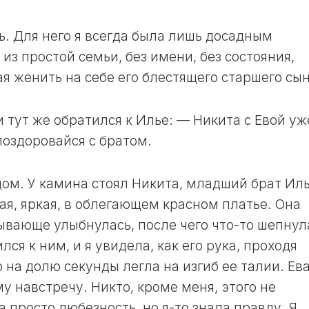
ь. Для него я всегда была лишь досадным
з простой семьи, без имени, без состояния,
я женить на себе его блестящего старшего сын
 тут же обратился к Илье: — Никита с Евой уж
 поздоровайся с братом.
дом. У камина стоял Никита, младший брат Иль
ая, яркая, в облегающем красном платье. Она
ывающе улыбнулась, после чего что-то шепнул
ся к ним, и я увидела, как его рука, проходя
 на долю секунды легла на изгиб ее талии. Ев
у навстречу. Никто, кроме меня, этого не
а просто любезность, но я-то знала правду. Я