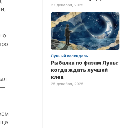
,
27 декабря, 2025
и,
вно
про
Лунный календарь
Рыбалка по фазам Луны:
когда ждать лучший
клев
рыл
25 декабря, 2025
 —
ком
еще