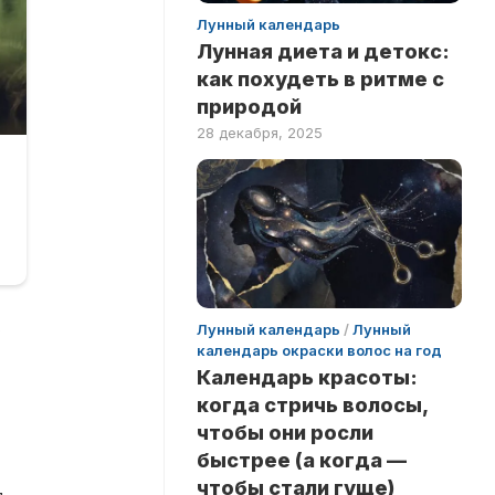
Лунный календарь
Лунная диета и детокс:
как похудеть в ритме с
природой
28 декабря, 2025
о
Лунный календарь
/
Лунный
календарь окраски волос на год
Календарь красоты:
когда стричь волосы,
чтобы они росли
быстрее (а когда —
чтобы стали гуще)