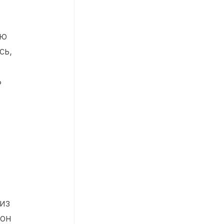
ую
сь,
ь
.
из
Тон