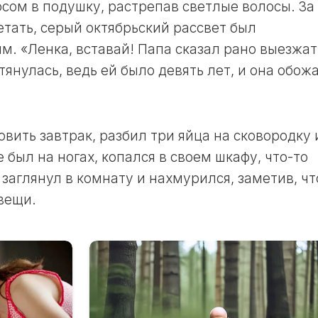
осом в подушку, растрепав светлые волосы. За
ЛУННЫЙ
етать, серый октябрьский рассвет был
ДЕНЬ
. «Ленка, вставай! Папа сказал рано выезжат
24
ЛУННЫЙ
тянулась, ведь ей было девять лет, и она обож
ДЕНЬ
25
ЛУННЫЙ
ДЕНЬ
вить завтрак, разбил три яйца на сковородку 
 был на ногах, копался в своем шкафу, что-то
26
ЛУННЫЙ
заглянул в комнату и нахмурился, заметив, чт
ДЕНЬ
вещи.
27
ЛУННЫЙ
ДЕНЬ
28
ЛУННЫЙ
ДЕНЬ
29