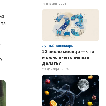
19 января, 2026
ь».
ала
и
Лунный календарь
23 число месяца — что
можно и чего нельзя
о
делать?
29 декабря, 2025