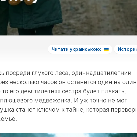
СНА
5
НА
МЕСЯЦ
ЛУННЫЙ
СНЫ
СЬОГОДНІ
ДЕНЬ
ЛУННЫЙ
ПО
ЛЮБОВНЫЙ
КАЛЕНДАРЬ
ЧИСЛАМ
6
ГОРОСКОП
В
МЕСЯЦА
ЛУННЫЙ
НА
НЕДЕЛЮ
ДЕНЬ
СОННИК
ЛУНУ
ЛУННЫЙ
КАЖДЫЙ
7
ЛЮБОВНЫЙ
Читати українською:
Истории
КАЛЕНДАРЬ
ДЕНЬ
ЛУННЫЙ
ГОРОСКОП
ОКРАС
ДЕНЬ
НА
ВОЛОС
ЛУНУ
НА
8
ь посреди глухого леса, одиннадцатилетний
ГОД
ЛУННЫЙ
рез несколько часов он останется один на один
ДЕНЬ
ЛУННЫЙ
что его девятилетняя сестра будет плакать,
КАЛЕНДАРЬ
9
ОКРАСКИ
 плюшевого медвежонка. И уж точно не мог
ЛУННЫЙ
ВОЛОС
ДЕНЬ
рушка станет ключом к тайне, которая перевер
В
МЕСЯЦ
10
семье.
ЛУННЫЙ
ЛУННЫЙ
ДЕНЬ
КАЛЕНДАРЬ