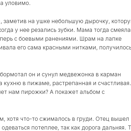
ва уловимо.
и, заметив на ушке небольшую дырочку, котор
когда у нее резались зубки. Мама тогда смеяла
еперь с боевыми ранениями. Шрам на лапке
ивала его сама красными нитками, получилос
обормотал он и сунул медвежонка в карман
а кухню в пижаме, растрепанная и счастливая
чет нам пирожки? А покажет альбом с
, хотя что-то сжималось в груди. Отец вышел 
 одеваться потеплее, так как дорога дальняя. 