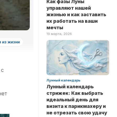
Как фазы Луны
ЗДОРОВЬЕ
НА
управляют нашей
ЛОГИКУ
НОВОСТИ
жизнью и как заставить
ТЕСТЫ
их работать на ваши
РИТУАЛЫ
НА
мечты
ЛЮБОВЬ
INSTANT
19 марта, 2026
ТЕСТЫ
 из жизни
НА
ЭРУДИЦИЮ
ТЕСТЫ
ПО
ЗНАМЕНИТОСТЯМ
 с
ТЕСТЫ
Лунный календарь
ПО
Лунный календарь
КНИГАМ
стрижек: Как выбрать
нет
ТЕСТЫ
идеальный день для
ПО
визита к парикмахеру и
НАУКАМ
не отрезать свою удачу
ТЕСТЫ