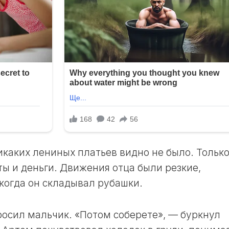
ЛУННЫЙ
ДЕНЬ
30
ЛУННЫЙ
ДЕНЬ
икаких лениных платьев видно не было. Тольк
ы и деньги. Движения отца были резкие,
 когда он складывал рубашки.
росил мальчик. «Потом соберете», — буркнул