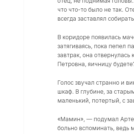
отец, не поднимая головы.
что что-то было не так. О
всегда заставлял собирать
В коридоре появилась маче
затягиваясь, пока пепел п
завтрак, она отвернулась 
Петровна, яичницу будете?
Голос звучал странно и в
шкаф. В глубине, за ста
маленький, потертый, с з
«Мамин», — подумал Артем
больно вспоминать, ведь 