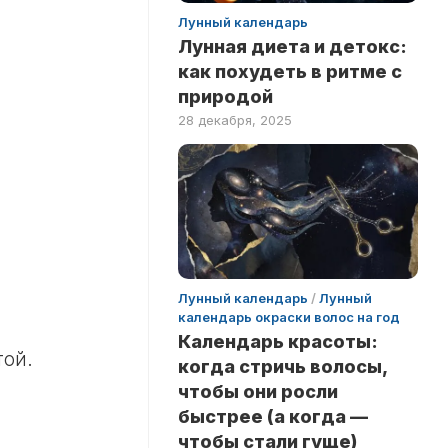
Лунный календарь
Лунная диета и детокс:
как похудеть в ритме с
природой
28 декабря, 2025
Лунный календарь
/
Лунный
календарь окраски волос на год
Календарь красоты:
той.
когда стричь волосы,
чтобы они росли
быстрее (а когда —
чтобы стали гуще)