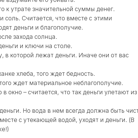
ЛУННЫЙ
то к утрате значительной суммы денег.
ДЕНЬ
 и соль. Считается, что вместе с этими
30
одят деньги и благополучие.
ЛУННЫЙ
ДЕНЬ
осле захода солнца.
деньги и ключи на столе.
у, в которой лежат деньги. Иначе они от вас
ханке хлеба, того ждет бедность.
 того ждет материальное неблагополучие.
в окно – считается, что так деньги улетают из
еньги. Но вода в нем всегда должна быть чис
месте с утекающей водой, уходят и деньги. (В
е!)