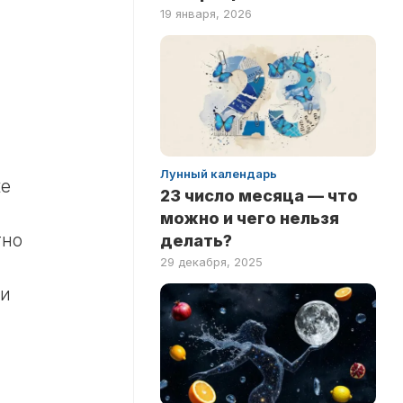
19 января, 2026
Лунный календарь
ке
23 число месяца — что
можно и чего нельзя
тно
делать?
29 декабря, 2025
ни