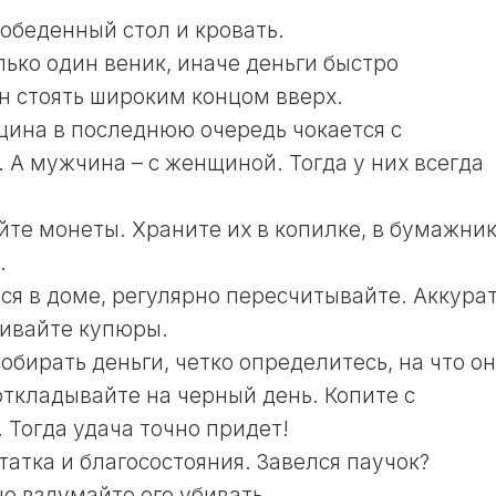
ЛУННЫЙ
 обеденный стол и кровать.
ДЕНЬ
лько один веник, иначе деньги быстро
24
н стоять широким концом вверх.
ЛУННЫЙ
ДЕНЬ
щина в последнюю очередь чокается с
А мужчина – с женщиной. Тогда у них всегда
25
ЛУННЫЙ
ДЕНЬ
йте монеты. Храните их в копилке, в бумажни
26
.
ЛУННЫЙ
ДЕНЬ
тся в доме, регулярно пересчитывайте. Аккура
27
живайте купюры.
ЛУННЫЙ
собирать деньги, четко определитесь, на что о
ДЕНЬ
откладывайте на черный день. Копите с
28
Тогда удача точно придет!
ЛУННЫЙ
ДЕНЬ
татка и благосостояния. Завелся паучок?
29
е вздумайте его убивать.