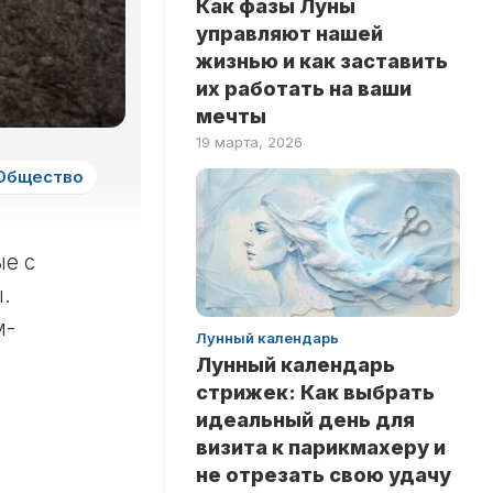
Как фазы Луны
ЗДОРОВЬЕ
НА
управляют нашей
ЛОГИКУ
НОВОСТИ
жизнью и как заставить
ТЕСТЫ
их работать на ваши
РИТУАЛЫ
НА
мечты
ЛЮБОВЬ
INSTANT
19 марта, 2026
ТЕСТЫ
Общество
НА
ЭРУДИЦИЮ
ТЕСТЫ
ые с
ПО
ЗНАМЕНИТОСТЯМ
.
ТЕСТЫ
м-
Лунный календарь
ПО
Лунный календарь
КНИГАМ
стрижек: Как выбрать
ТЕСТЫ
идеальный день для
ПО
визита к парикмахеру и
НАУКАМ
не отрезать свою удачу
ТЕСТЫ