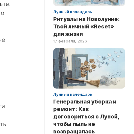
ьте.
Лунный календарь
го
Ритуалы на Новолуние:
Твой личный «Reset»
для жизни
не
17 февраля, 2026
Лунный календарь
Генеральная уборка и
ги
ремонт: Как
договориться с Луной,
ть
чтобы пыль не
возвращалась