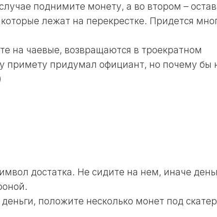
17
случае поднимите монету, а во втором – остав
И
ЛУННЫЙ
ОГОРОДНИКА
 которые лежат на перекрестке. Придется мно
ДЕНЬ
В
18
НЕДЕЛЮ
ЛУННЫЙ
ете на чаевые, возвращаются в троекратном
ЛУННЫЙ
ДЕНЬ
ту примету придумал официант, но почему бы 
КАЛЕНДАРЬ
19
СТРИЖЕК
)
ЛУННЫЙ
В
ДЕНЬ
ГОД
20
ЛУННЫЙ
ЛУННЫЙ
КАЛЕНДАРЬ
ДЕНЬ
СТРИЖЕК
В
21
МЕСЯЦ
ЛУННЫЙ
ДЕНЬ
ЛУННЫЙ
имвол достатка. Не сидите на нем, иначе день
КАЛЕНДАРЬ
22
СТРИЖЕК
роной.
ЛУННЫЙ
В
ДЕНЬ
 деньги, положите несколько монет под скатер
НЕДЕЛЮ
23