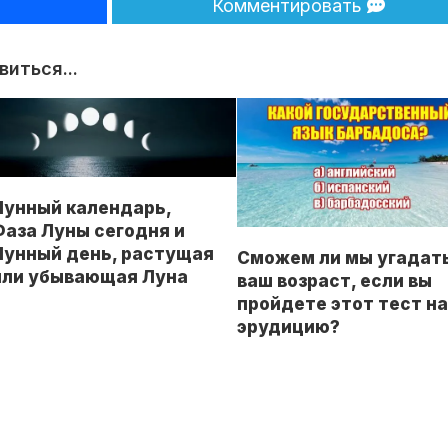
Комментировать
иться...
Лунный календарь,
Фаза Луны сегодня и
Лунный день, растущая
Сможем ли мы угадат
или убывающая Луна
ваш возраст, если вы
пройдете этот тест н
эрудицию?