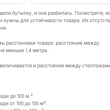
17
И
ЛУННЫЙ
ОГОРОДНИКА
ДЕНЬ
ели бутылку, и она разбилась. Посмотрите, е
В
18
НЕДЕЛЮ
и нужны для устойчивости товара. Их отсутст
ЛУННЫЙ
на.
ЛУННЫЙ
ДЕНЬ
КАЛЕНДАРЬ
19
СТРИЖЕК
ЛУННЫЙ
В
ы расстановки товара: расстояние между
ДЕНЬ
ГОД
е меньше 1,4 метра.
20
ЛУННЫЙ
ЛУННЫЙ
КАЛЕНДАРЬ
ДЕНЬ
величивается и расстояние между стеллажам
СТРИЖЕК
В
21
МЕСЯЦ
ЛУННЫЙ
ДЕНЬ
ЛУННЫЙ
КАЛЕНДАРЬ
22
СТРИЖЕК
ади до 100 м.²
ЛУННЫЙ
В
ДЕНЬ
ди от 100 до 150 м².
НЕДЕЛЮ
23