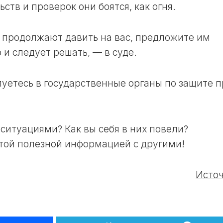
ств и проверок они боятся, как огня.
ЛУННЫЙ
ДЕНЬ
30
 продолжают давить на вас, предложите им
ЛУННЫЙ
 и следует решать, — в суде.
ДЕНЬ
луетесь в государственные органы по защите п
ситуациями? Как вы себя в них повели?
той полезной информацией с другими!
Исто