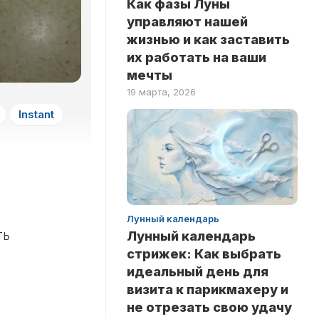
Как фазы Луны
ЗДОРОВЬЕ
НА
управляют нашей
ЛОГИКУ
НОВОСТИ
жизнью и как заставить
ТЕСТЫ
их работать на ваши
РИТУАЛЫ
НА
мечты
ЛЮБОВЬ
INSTANT
19 марта, 2026
ТЕСТЫ
Instant
НА
ЭРУДИЦИЮ
ТЕСТЫ
ПО
ЗНАМЕНИТОСТЯМ
ТЕСТЫ
Лунный календарь
ПО
ть
Лунный календарь
КНИГАМ
стрижек: Как выбрать
ТЕСТЫ
идеальный день для
ПО
визита к парикмахеру и
НАУКАМ
.
не отрезать свою удачу
ТЕСТЫ