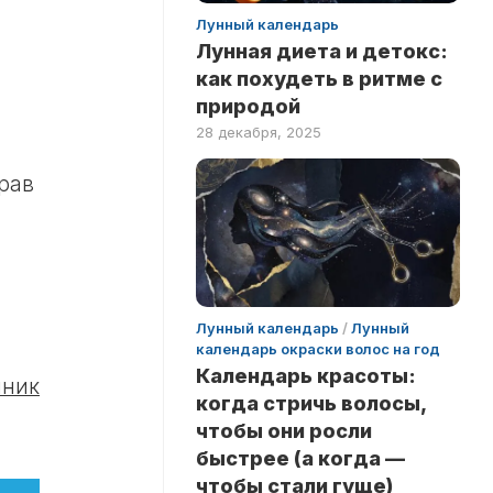
Лунный календарь
Лунная диета и детокс:
как похудеть в ритме с
природой
28 декабря, 2025
рав
Лунный календарь
/
Лунный
календарь окраски волос на год
Календарь красоты:
чник
когда стричь волосы,
чтобы они росли
быстрее (а когда —
чтобы стали гуще)