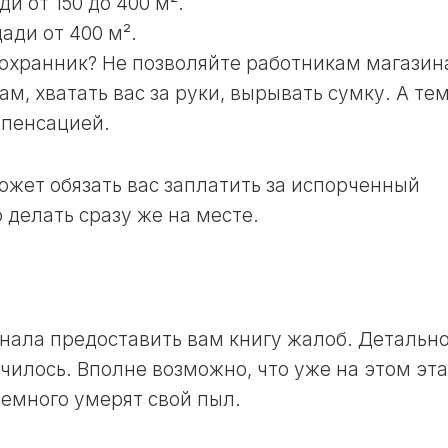
и от 150 до 400 м².
ЛУННЫЙ
ади от 400 м².
ДЕНЬ
 охранник? Не позволяйте работникам магазин
24
ам, хватать вас за руки, вырывать сумку. А те
ЛУННЫЙ
ДЕНЬ
мпенсацией.
25
ЛУННЫЙ
жет обязать вас заплатить за испорченный
ДЕНЬ
о делать сразу же на месте.
26
ЛУННЫЙ
ДЕНЬ
27
ЛУННЫЙ
ДЕНЬ
нала предоставить вам книгу жалоб. Детальн
училось. Вполне возможно, что уже на этом эт
28
ЛУННЫЙ
емного умерят свой пыл.
ДЕНЬ
29